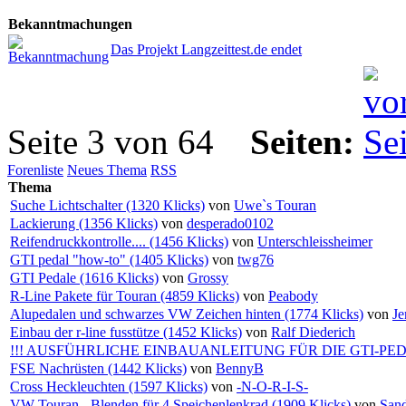
Bekanntmachungen
Das Projekt Langzeittest.de endet
Seite 3 von 64
Seiten:
Forenliste
Neues Thema
RSS
Thema
Suche Lichtschalter (1320 Klicks)
von
Uwe`s Touran
Lackierung (1356 Klicks)
von
desperado0102
Reifendruckkontrolle.... (1456 Klicks)
von
Unterschleissheimer
GTI pedal "how-to" (1405 Klicks)
von
twg76
GTI Pedale (1616 Klicks)
von
Grossy
R-Line Pakete für Touran (4859 Klicks)
von
Peabody
Alupedalen und schwarzes VW Zeichen hinten (1774 Klicks)
von
Je
Einbau der r-line fusstütze (1452 Klicks)
von
Ralf Diederich
!!! AUSFÜHRLICHE EINBAUANLEITUNG FÜR DIE GTI-PEDALE
FSE Nachrüsten (1442 Klicks)
von
BennyB
Cross Heckleuchten (1597 Klicks)
von
-N-O-R-I-S-
VW Touran - Blenden für 4 Speichenlenkrad (1909 Klicks)
von
San