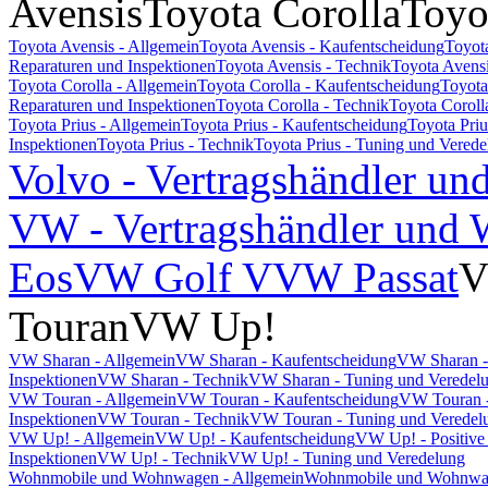
Avensis
Toyota Corolla
Toyo
Toyota Avensis - Allgemein
Toyota Avensis - Kaufentscheidung
Toyot
Reparaturen und Inspektionen
Toyota Avensis - Technik
Toyota Avensi
Toyota Corolla - Allgemein
Toyota Corolla - Kaufentscheidung
Toyota
Reparaturen und Inspektionen
Toyota Corolla - Technik
Toyota Coroll
Toyota Prius - Allgemein
Toyota Prius - Kaufentscheidung
Toyota Pri
Inspektionen
Toyota Prius - Technik
Toyota Prius - Tuning und Vered
Volvo - Vertragshändler un
VW - Vertragshändler und W
Eos
VW Golf V
VW Passat
V
Touran
VW Up!
VW Sharan - Allgemein
VW Sharan - Kaufentscheidung
VW Sharan -
Inspektionen
VW Sharan - Technik
VW Sharan - Tuning und Veredel
VW Touran - Allgemein
VW Touran - Kaufentscheidung
VW Touran -
Inspektionen
VW Touran - Technik
VW Touran - Tuning und Veredel
VW Up! - Allgemein
VW Up! - Kaufentscheidung
VW Up! - Positive
Inspektionen
VW Up! - Technik
VW Up! - Tuning und Veredelung
Wohnmobile und Wohnwagen - Allgemein
Wohnmobile und Wohnwage