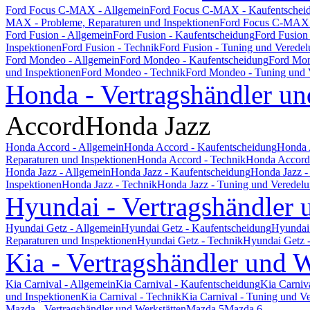
Ford Focus C-MAX - Allgemein
Ford Focus C-MAX - Kaufentschei
MAX - Probleme, Reparaturen und Inspektionen
Ford Focus C-MAX 
Ford Fusion - Allgemein
Ford Fusion - Kaufentscheidung
Ford Fusion
Inspektionen
Ford Fusion - Technik
Ford Fusion - Tuning und Verede
Ford Mondeo - Allgemein
Ford Mondeo - Kaufentscheidung
Ford Mon
und Inspektionen
Ford Mondeo - Technik
Ford Mondeo - Tuning und 
Honda - Vertragshändler un
Accord
Honda Jazz
Honda Accord - Allgemein
Honda Accord - Kaufentscheidung
Honda 
Reparaturen und Inspektionen
Honda Accord - Technik
Honda Accord 
Honda Jazz - Allgemein
Honda Jazz - Kaufentscheidung
Honda Jazz -
Inspektionen
Honda Jazz - Technik
Honda Jazz - Tuning und Veredel
Hyundai - Vertragshändler 
Hyundai Getz - Allgemein
Hyundai Getz - Kaufentscheidung
Hyundai 
Reparaturen und Inspektionen
Hyundai Getz - Technik
Hyundai Getz 
Kia - Vertragshändler und W
Kia Carnival - Allgemein
Kia Carnival - Kaufentscheidung
Kia Carniv
und Inspektionen
Kia Carnival - Technik
Kia Carnival - Tuning und V
Mazda - Vertragshändler und Werkstätten
Mazda 5
Mazda 6