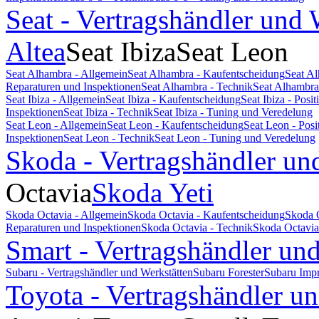
Seat - Vertragshändler und 
Altea
Seat Ibiza
Seat Leon
Seat Alhambra - Allgemein
Seat Alhambra - Kaufentscheidung
Seat A
Reparaturen und Inspektionen
Seat Alhambra - Technik
Seat Alhambra
Seat Ibiza - Allgemein
Seat Ibiza - Kaufentscheidung
Seat Ibiza - Pos
Inspektionen
Seat Ibiza - Technik
Seat Ibiza - Tuning und Veredelung
Seat Leon - Allgemein
Seat Leon - Kaufentscheidung
Seat Leon - Pos
Inspektionen
Seat Leon - Technik
Seat Leon - Tuning und Veredelung
Skoda - Vertragshändler un
Octavia
Skoda Yeti
Skoda Octavia - Allgemein
Skoda Octavia - Kaufentscheidung
Skoda 
Reparaturen und Inspektionen
Skoda Octavia - Technik
Skoda Octavia
Smart - Vertragshändler un
Subaru - Vertragshändler und Werkstätten
Subaru Forester
Subaru Imp
Toyota - Vertragshändler u