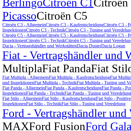
Berlingo
Citroën C1
Citroën
Picasso
Citroën C5
Citroën C3 - Allgemein
Citroën C3 - Kaufentscheidung
Citroën C3 - 
Inspektionen
Citroën C3 - Technik
Citroën C3 - Tuning und Veredelu
Citroën C5 - Allgemein
Citroën C5 - Kaufentscheidung
Citroën C5 - 
Inspektionen
Citroën C5 - Technik
Citroën C5 - Tuning und Veredelu
Dacia - Vertragshändler und Werkstätten
Dacia Duster
Dacia Logan
Fiat - Vertragshändler und 
Multipla
Fiat Panda
Fiat Stil
Fiat Multipla - Allgemein
Fiat Multipla - Kaufentscheidung
Fiat Multi
und Inspektionen
Fiat Multipla - Technik
Fiat Multipla - Tuning und V
Fiat Panda - Allgemein
Fiat Panda - Kaufentscheidung
Fiat Panda - P
Inspektionen
Fiat Panda - Technik
Fiat Panda - Tuning und Veredelun
Fiat Stilo - Allgemein
Fiat Stilo - Kaufentscheidung
Fiat Stilo - Posit
Inspektionen
Fiat Stilo - Technik
Fiat Stilo - Tuning und Veredelung
Ford - Vertragshändler und
MAX
Ford Fusion
Ford Gal