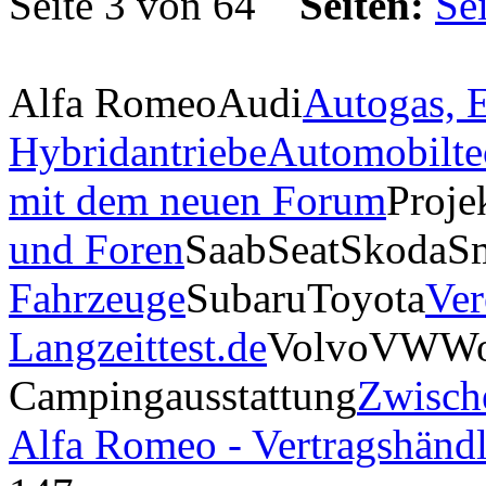
Seite 3 von 64
Seiten:
Alfa Romeo
Audi
Autogas, E
Hybridantriebe
Automobilte
mit dem neuen Forum
Proje
und Foren
Saab
Seat
Skoda
S
Fahrzeuge
Subaru
Toyota
Ver
Langzeittest.de
Volvo
VW
Wo
Campingausstattung
Zwisch
Alfa Romeo - Vertragshändl