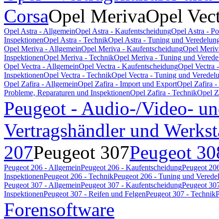
Corsa
Opel Meriva
Opel Vec
Opel Astra - Allgemein
Opel Astra - Kaufentscheidung
Opel Astra - P
Inspektionen
Opel Astra - Technik
Opel Astra - Tuning und Veredelun
Opel Meriva - Allgemein
Opel Meriva - Kaufentscheidung
Opel Meriv
Inspektionen
Opel Meriva - Technik
Opel Meriva - Tuning und Verede
Opel Vectra - Allgemein
Opel Vectra - Kaufentscheidung
Opel Vectra 
Inspektionen
Opel Vectra - Technik
Opel Vectra - Tuning und Veredel
Opel Zafira - Allgemein
Opel Zafira - Import und Export
Opel Zafira 
Probleme, Reparaturen und Inspektionen
Opel Zafira - Technik
Opel Z
Peugeot - Audio-/Video- un
Vertragshändler und Werkst
207
Peugeot 307
Peugeot 30
Peugeot 206 - Allgemein
Peugeot 206 - Kaufentscheidung
Peugeot 206
Inspektionen
Peugeot 206 - Technik
Peugeot 206 - Tuning und Verede
Peugeot 307 - Allgemein
Peugeot 307 - Kaufentscheidung
Peugeot 307
Inspektionen
Peugeot 307 - Reifen und Felgen
Peugeot 307 - Technik
P
Forensoftware