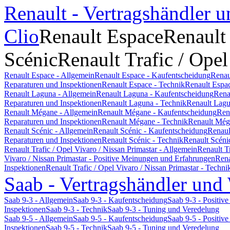
Renault - Vertragshändler u
Clio
Renault Espace
Renault
Scénic
Renault Trafic / Opel
Renault Espace - Allgemein
Renault Espace - Kaufentscheidung
Renau
Reparaturen und Inspektionen
Renault Espace - Technik
Renault Espa
Renault Laguna - Allgemein
Renault Laguna - Kaufentscheidung
Rena
Reparaturen und Inspektionen
Renault Laguna - Technik
Renault Lagu
Renault Mégane - Allgemein
Renault Mégane - Kaufentscheidung
Ren
Reparaturen und Inspektionen
Renault Mégane - Technik
Renault Még
Renault Scénic - Allgemein
Renault Scénic - Kaufentscheidung
Renaul
Reparaturen und Inspektionen
Renault Scénic - Technik
Renault Scéni
Renault Trafic / Opel Vivaro / Nissan Primastar - Allgemein
Renault T
Vivaro / Nissan Primastar - Positive Meinungen und Erfahrungen
Rena
Inspektionen
Renault Trafic / Opel Vivaro / Nissan Primastar - Techni
Saab - Vertragshändler und
Saab 9-3 - Allgemein
Saab 9-3 - Kaufentscheidung
Saab 9-3 - Positi
Inspektionen
Saab 9-3 - Technik
Saab 9-3 - Tuning und Veredelung
Saab 9-5 - Allgemein
Saab 9-5 - Kaufentscheidung
Saab 9-5 - Positi
Inspektionen
Saab 9-5 - Technik
Saab 9-5 - Tuning und Veredelung