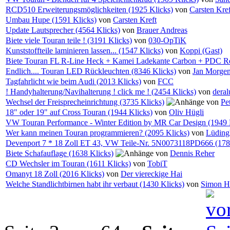
RCD510 Erweiterungsmöglichkeiten (1925 Klicks)
von
Carsten Kref
Umbau Hupe (1591 Klicks)
von
Carsten Kreft
Update Lautsprecher (4564 Klicks)
von
Brauer Andreas
Biete viele Touran teile ! (3191 Klicks)
von
030-OpTiK
Kunststoffteile laminieren lassen... (1547 Klicks)
von
Koppi (Gast)
Biete Touran FL R-Line Heck + Kamei Ladekante Carbon + PDC Ref
Endlich.... Touran LED Rückleuchten (8346 Klicks)
von
Jan Morge
Tagfahrlicht wie beim Audi (2013 Klicks)
von
FCC
! Handyhalterung/Navihalterung ! click me ! (2454 Klicks)
von
dera
Wechsel der Freisprecheinrichtung (3735 Klicks)
von
Pe
18" oder 19" auf Cross Touran (1944 Klicks)
von
Oliv Hügli
VW Touran Performance - Winter Edition by MR Car Design (1949 
Wer kann meinen Touran programmieren? (2095 Klicks)
von
Lüding
Devenport 7 * 18 Zoll ET 43, VW Teile-Nr. 5N0073118PD666 (178
Biete Schafauflage (1638 Klicks)
von
Dennis Reher
CD Wechsler im Touran (1611 Klicks)
von
TobiT
Omanyt 18 Zoll (2016 Klicks)
von
Der viereckige Hai
Welche Standlichtbirnen habt ihr verbaut (1430 Klicks)
von
Simon H