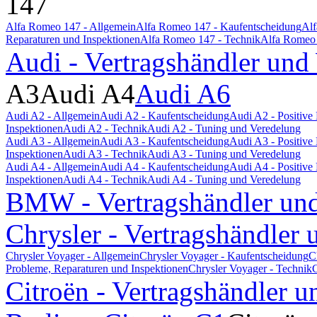
147
Alfa Romeo 147 - Allgemein
Alfa Romeo 147 - Kaufentscheidung
Alf
Reparaturen und Inspektionen
Alfa Romeo 147 - Technik
Alfa Romeo 
Audi - Vertragshändler und
A3
Audi A4
Audi A6
Audi A2 - Allgemein
Audi A2 - Kaufentscheidung
Audi A2 - Positiv
Inspektionen
Audi A2 - Technik
Audi A2 - Tuning und Veredelung
Audi A3 - Allgemein
Audi A3 - Kaufentscheidung
Audi A3 - Positiv
Inspektionen
Audi A3 - Technik
Audi A3 - Tuning und Veredelung
Audi A4 - Allgemein
Audi A4 - Kaufentscheidung
Audi A4 - Positiv
Inspektionen
Audi A4 - Technik
Audi A4 - Tuning und Veredelung
BMW - Vertragshändler und
Chrysler - Vertragshändler 
Chrysler Voyager - Allgemein
Chrysler Voyager - Kaufentscheidung
C
Probleme, Reparaturen und Inspektionen
Chrysler Voyager - Technik
C
Citroën - Vertragshändler u