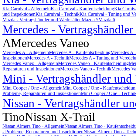
Kia Carnival - Allgemein
Kia Carnival - Kaufentscheidung
Kia Carniv
und Inspektionen
Kia Carnival - Technik
Kia Carnival - Tuning und V
Mazda - Vertragshändler und Werkstätten
Mazda 5
Mazda 6
Mercedes - Vertragshändler
A
Mercedes Vaneo
Mercedes A - Allgemein
Mercedes A - Kaufentscheidung
Mercedes A -
Inspektionen
Mercedes A - Technik
Mercedes A - Tuning und Veredel
Mercedes Vaneo - Allgemein
Mercedes Vaneo - Kaufentscheidung
Mer
Reparaturen und Inspektionen
Mercedes Vaneo - Technik
Mercedes Va
Mini - Vertragshändler und
Mini Cooper / One - Allgemein
Mini Cooper / One - Kaufentscheidun
Probleme, Reparaturen und Inspektionen
Mini Cooper / One - Techni
Nissan - Vertragshändler un
Tino
Nissan X-Trail
Nissan Almera Tino - Allgemein
Nissan Almera Tino - Kaufentscheid
- Probleme, Reparaturen und Inspektionen
Nissan Almera Tino - Tech