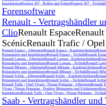
Inspektionen
Peugeot 307 - Reifen und Felgen
Peugeot 307 - Technik
P
Forensoftware
Renault - Vertragshändler u
Clio
Renault Espace
Renault
Scénic
Renault Trafic / Opel
Renault Espace - Allgemein
Renault Espace - Kaufentscheidung
Renau
Reparaturen und Inspektionen
Renault Espace - Technik
Renault Espa
Renault Laguna - Allgemein
Renault Laguna - Kaufentscheidung
Rena
Reparaturen und Inspektionen
Renault Laguna - Technik
Renault Lagu
Renault Mégane - Allgemein
Renault Mégane - Kaufentscheidung
Ren
Reparaturen und Inspektionen
Renault Mégane - Technik
Renault Még
Renault Scénic - Allgemein
Renault Scénic - Kaufentscheidung
Renaul
Reparaturen und Inspektionen
Renault Scénic - Technik
Renault Scéni
Renault Trafic / Opel Vivaro / Nissan Primastar - Allgemein
Renault T
Vivaro / Nissan Primastar - Positive Meinungen und Erfahrungen
Rena
Inspektionen
Renault Trafic / Opel Vivaro / Nissan Primastar - Techni
Saab - Vertragshändler und