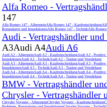
Alfa Romeo - Vertragshändl
147
Alfa Romeo 147 - Allgemein
Alfa Romeo 147 - Kaufentscheidung
Alf
Reparaturen und Inspektionen
Alfa Romeo 147 - Technik
Alfa Romeo 
Audi - Vertragshändler und
A3
Audi A4
Audi A6
Audi A2 - Allgemein
Audi A2 - Kaufentscheidung
Audi A2 - Positiv
Inspektionen
Audi A2 - Technik
Audi A2 - Tuning und Veredelung
Audi A3 - Allgemein
Audi A3 - Kaufentscheidung
Audi A3 - Positiv
Inspektionen
Audi A3 - Technik
Audi A3 - Tuning und Veredelung
Audi A4 - Allgemein
Audi A4 - Kaufentscheidung
Audi A4 - Positiv
Inspektionen
Audi A4 - Technik
Audi A4 - Tuning und Veredelung
BMW - Vertragshändler und
Chrysler - Vertragshändler 
Chrysler Voyager - Allgemein
Chrysler Voyager - Kaufentscheidung
C
Probleme, Reparaturen und Inspektionen
Chrysler Voyager - Technik
C