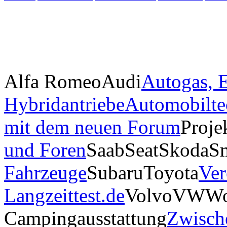
Alfa Romeo
Audi
Autogas, E
Hybridantriebe
Automobilte
mit dem neuen Forum
Proje
und Foren
Saab
Seat
Skoda
S
Fahrzeuge
Subaru
Toyota
Ver
Langzeittest.de
Volvo
VW
Wo
Campingausstattung
Zwisch