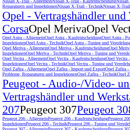
Nissan X-Trail - Allgemein
Nissan X-Trail - Kaufentscheidung
Nissan 
Reparaturen und Inspektionen
Nissan X-Trail - Technik
Nissan X-Trai
Opel - Vertragshändler und
Corsa
Opel Meriva
Opel Vec
Opel Astra - Allgemein
Opel Astra - Kaufentscheidung
Opel Astra - P
Inspektionen
Opel Astra - Technik
Opel Astra - Tuning und Veredelun
Opel Meriva - Allgemein
Opel Meriva - Kaufentscheidung
Opel Meriv
Inspektionen
Opel Meriva - Technik
Opel Meriva - Tuning und Verede
Opel Vectra - Allgemein
Opel Vectra - Kaufentscheidung
Opel Vectra 
Inspektionen
Opel Vectra - Technik
Opel Vectra - Tuning und Veredel
Opel Zafira - Allgemein
Opel Zafira - Import und Export
Opel Zafira 
Probleme, Reparaturen und Inspektionen
Opel Zafira - Technik
Opel Z
Peugeot - Audio-/Video- un
Vertragshändler und Werkst
207
Peugeot 307
Peugeot 30
Peugeot 206 - Allgemein
Peugeot 206 - Kaufentscheidung
Peugeot 206
Inspektionen
Peugeot 206 - Technik
Peugeot 206 - Tuning und Verede
Peugeot 307 - Allgemein
Peugeot 307 - Kaufentscheidung
Peugeot 307