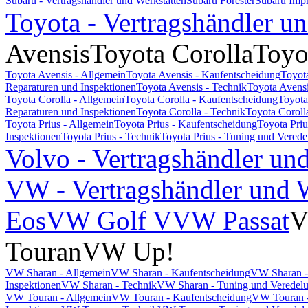
Subaru - Vertragshändler und Werkstätten
Subaru Forester
Subaru Imp
Toyota - Vertragshändler u
Avensis
Toyota Corolla
Toyo
Toyota Avensis - Allgemein
Toyota Avensis - Kaufentscheidung
Toyot
Reparaturen und Inspektionen
Toyota Avensis - Technik
Toyota Avensi
Toyota Corolla - Allgemein
Toyota Corolla - Kaufentscheidung
Toyota
Reparaturen und Inspektionen
Toyota Corolla - Technik
Toyota Coroll
Toyota Prius - Allgemein
Toyota Prius - Kaufentscheidung
Toyota Pri
Inspektionen
Toyota Prius - Technik
Toyota Prius - Tuning und Vered
Volvo - Vertragshändler un
VW - Vertragshändler und W
Eos
VW Golf V
VW Passat
V
Touran
VW Up!
VW Sharan - Allgemein
VW Sharan - Kaufentscheidung
VW Sharan -
Inspektionen
VW Sharan - Technik
VW Sharan - Tuning und Veredel
VW Touran - Allgemein
VW Touran - Kaufentscheidung
VW Touran -