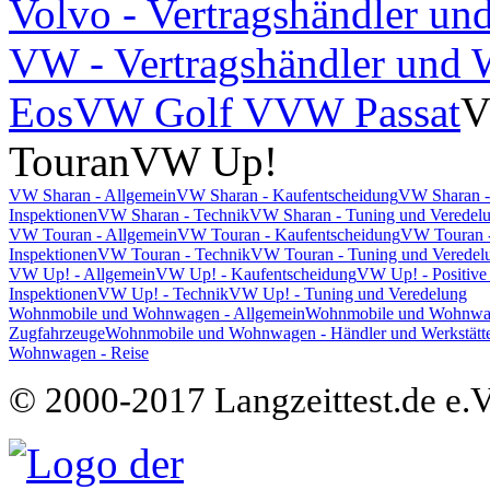
Volvo - Vertragshändler un
VW - Vertragshändler und W
Eos
VW Golf V
VW Passat
V
Touran
VW Up!
VW Sharan - Allgemein
VW Sharan - Kaufentscheidung
VW Sharan -
Inspektionen
VW Sharan - Technik
VW Sharan - Tuning und Veredel
VW Touran - Allgemein
VW Touran - Kaufentscheidung
VW Touran -
Inspektionen
VW Touran - Technik
VW Touran - Tuning und Veredel
VW Up! - Allgemein
VW Up! - Kaufentscheidung
VW Up! - Positive
Inspektionen
VW Up! - Technik
VW Up! - Tuning und Veredelung
Wohnmobile und Wohnwagen - Allgemein
Wohnmobile und Wohnwage
Zugfahrzeuge
Wohnmobile und Wohnwagen - Händler und Werkstätt
Wohnwagen - Reise
© 2000-2017 Langzeittest.de e.