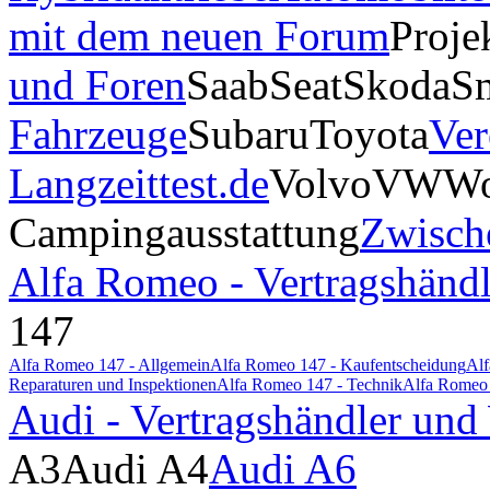
mit dem neuen Forum
Proje
und Foren
Saab
Seat
Skoda
S
Fahrzeuge
Subaru
Toyota
Ver
Langzeittest.de
Volvo
VW
Wo
Campingausstattung
Zwisch
Alfa Romeo - Vertragshändl
147
Alfa Romeo 147 - Allgemein
Alfa Romeo 147 - Kaufentscheidung
Alf
Reparaturen und Inspektionen
Alfa Romeo 147 - Technik
Alfa Romeo 
Audi - Vertragshändler und
A3
Audi A4
Audi A6