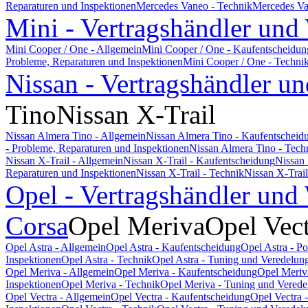
Reparaturen und Inspektionen
Mercedes Vaneo - Technik
Mercedes Va
Mini - Vertragshändler und
Mini Cooper / One - Allgemein
Mini Cooper / One - Kaufentscheidun
Probleme, Reparaturen und Inspektionen
Mini Cooper / One - Techni
Nissan - Vertragshändler un
Tino
Nissan X-Trail
Nissan Almera Tino - Allgemein
Nissan Almera Tino - Kaufentscheid
- Probleme, Reparaturen und Inspektionen
Nissan Almera Tino - Tech
Nissan X-Trail - Allgemein
Nissan X-Trail - Kaufentscheidung
Nissan 
Reparaturen und Inspektionen
Nissan X-Trail - Technik
Nissan X-Trai
Opel - Vertragshändler und
Corsa
Opel Meriva
Opel Vec
Opel Astra - Allgemein
Opel Astra - Kaufentscheidung
Opel Astra - P
Inspektionen
Opel Astra - Technik
Opel Astra - Tuning und Veredelun
Opel Meriva - Allgemein
Opel Meriva - Kaufentscheidung
Opel Meriv
Inspektionen
Opel Meriva - Technik
Opel Meriva - Tuning und Verede
Opel Vectra - Allgemein
Opel Vectra - Kaufentscheidung
Opel Vectra 