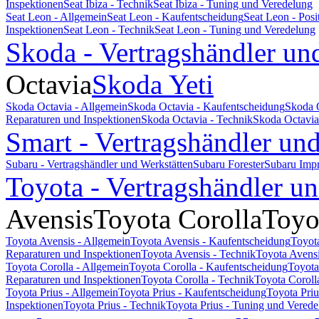
Inspektionen
Seat Ibiza - Technik
Seat Ibiza - Tuning und Veredelung
Seat Leon - Allgemein
Seat Leon - Kaufentscheidung
Seat Leon - Pos
Inspektionen
Seat Leon - Technik
Seat Leon - Tuning und Veredelung
Skoda - Vertragshändler un
Octavia
Skoda Yeti
Skoda Octavia - Allgemein
Skoda Octavia - Kaufentscheidung
Skoda 
Reparaturen und Inspektionen
Skoda Octavia - Technik
Skoda Octavia
Smart - Vertragshändler un
Subaru - Vertragshändler und Werkstätten
Subaru Forester
Subaru Imp
Toyota - Vertragshändler u
Avensis
Toyota Corolla
Toyo
Toyota Avensis - Allgemein
Toyota Avensis - Kaufentscheidung
Toyot
Reparaturen und Inspektionen
Toyota Avensis - Technik
Toyota Avensi
Toyota Corolla - Allgemein
Toyota Corolla - Kaufentscheidung
Toyota
Reparaturen und Inspektionen
Toyota Corolla - Technik
Toyota Coroll
Toyota Prius - Allgemein
Toyota Prius - Kaufentscheidung
Toyota Pri
Inspektionen
Toyota Prius - Technik
Toyota Prius - Tuning und Vered