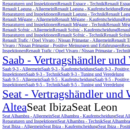
Reparaturen und Inspektionen
Renault Espace - Technik
Renault Espa
Renault Laguna - Allgemein
Renault Laguna - Kaufentscheidung
Rena
Reparaturen und Inspektionen
Renault Laguna - Technik
Renault Lagu
Renault Mégane - Allgemein
Renault Mégane - Kaufentscheidung
Ren
Reparaturen und Inspektionen
Renault Mégane - Technik
Renault Még
Renault Scénic - Allgemein
Renault Scénic - Kaufentscheidung
Renaul
Reparaturen und Inspektionen
Renault Scénic - Technik
Renault Scéni
Renault Trafic / Opel Vivaro / Nissan Primastar - Allgemein
Renault T
Vivaro / Nissan Primastar - Positive Meinungen und Erfahrungen
Rena
Inspektionen
Renault Trafic / Opel Vivaro / Nissan Primastar - Techni
Saab - Vertragshändler und
Saab 9-3 - Allgemein
Saab 9-3 - Kaufentscheidung
Saab 9-3 - Positi
Inspektionen
Saab 9-3 - Technik
Saab 9-3 - Tuning und Veredelung
Saab 9-5 - Allgemein
Saab 9-5 - Kaufentscheidung
Saab 9-5 - Positi
Inspektionen
Saab 9-5 - Technik
Saab 9-5 - Tuning und Veredelung
Seat - Vertragshändler und 
Altea
Seat Ibiza
Seat Leon
Seat Alhambra - Allgemein
Seat Alhambra - Kaufentscheidung
Seat A
Reparaturen und Inspektionen
Seat Alhambra - Technik
Seat Alhambra
Seat Ibiza - Allgemein
Seat Ibiza - Kaufentscheidung
Seat Ibiza - Pos