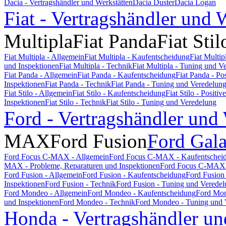
Dacia - Vertragshändler und Werkstätten
Dacia Duster
Dacia Logan
Fiat - Vertragshändler und 
Multipla
Fiat Panda
Fiat Stil
Fiat Multipla - Allgemein
Fiat Multipla - Kaufentscheidung
Fiat Multi
und Inspektionen
Fiat Multipla - Technik
Fiat Multipla - Tuning und V
Fiat Panda - Allgemein
Fiat Panda - Kaufentscheidung
Fiat Panda - P
Inspektionen
Fiat Panda - Technik
Fiat Panda - Tuning und Veredelun
Fiat Stilo - Allgemein
Fiat Stilo - Kaufentscheidung
Fiat Stilo - Posit
Inspektionen
Fiat Stilo - Technik
Fiat Stilo - Tuning und Veredelung
Ford - Vertragshändler und
MAX
Ford Fusion
Ford Gal
Ford Focus C-MAX - Allgemein
Ford Focus C-MAX - Kaufentschei
MAX - Probleme, Reparaturen und Inspektionen
Ford Focus C-MAX 
Ford Fusion - Allgemein
Ford Fusion - Kaufentscheidung
Ford Fusion
Inspektionen
Ford Fusion - Technik
Ford Fusion - Tuning und Verede
Ford Mondeo - Allgemein
Ford Mondeo - Kaufentscheidung
Ford Mon
und Inspektionen
Ford Mondeo - Technik
Ford Mondeo - Tuning und 
Honda - Vertragshändler un