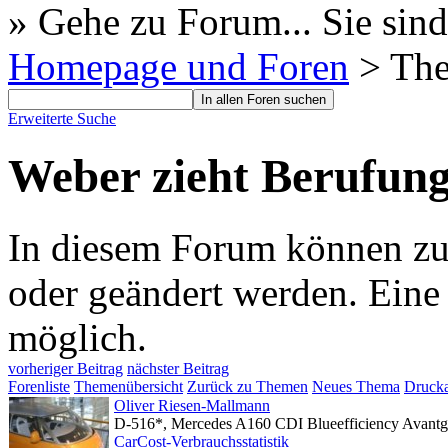
» Gehe zu Forum...
Sie sind
Homepage und Foren
> Th
Erweiterte Suche
Weber zieht Berufung
In diesem Forum können zur 
oder geändert werden. Eine
möglich.
vorheriger Beitrag
nächster Beitrag
Forenliste
Themenübersicht
Zurück zu Themen
Neues Thema
Drucka
Oliver Riesen-Mallmann
D-516*, Mercedes A160 CDI Blueefficiency Avant
CarCost-Verbrauchsstatistik