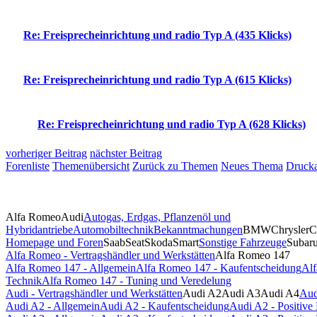
Re: Freisprecheinrichtung und radio Typ A (435 Klicks)
Re: Freisprecheinrichtung und radio Typ A (615 Klicks)
Re: Freisprecheinrichtung und radio Typ A (628 Klicks)
vorheriger Beitrag
nächster Beitrag
Forenliste
Themenübersicht
Zurück zu Themen
Neues Thema
Drucka
Alfa Romeo
Audi
Autogas, Erdgas, Pflanzenöl und
Hybridantriebe
Automobiltechnik
Bekanntmachungen
BMW
Chrysler
C
Homepage und Foren
Saab
Seat
Skoda
Smart
Sonstige Fahrzeuge
Subar
Alfa Romeo - Vertragshändler und Werkstätten
Alfa Romeo 147
Alfa Romeo 147 - Allgemein
Alfa Romeo 147 - Kaufentscheidung
Alf
Technik
Alfa Romeo 147 - Tuning und Veredelung
Audi - Vertragshändler und Werkstätten
Audi A2
Audi A3
Audi A4
Aud
Audi A2 - Allgemein
Audi A2 - Kaufentscheidung
Audi A2 - Positiv