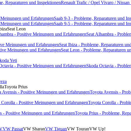
eme, Reparaturen und Inspektionen
Renault Trafic / Opel Vivaro / Nissan
ve Meinungen und Erfahrungen
Saab 9-3 - Probleme, Reparaturen und In
ve Meinungen und Erfahrungen
Saab 9-5 - Probleme, Reparaturen und In
biza
Seat Leon
lhambra - Positive Meinungen und Erfahrungen
Seat Alhambra - Proble
itive Meinungen und Erfahrungen
Seat Ibiza - Probleme, Reparaturen un
itive Meinungen und Erfahrungen
Seat Leon - Probleme, Reparaturen u
koda Yeti
Octavia - Positive Meinungen und Erfahrungen
Skoda Octavia - Proble
reza
lla
Toyota Prius
a Avensis - Positive Meinungen und Erfahrungen
Toyota Avensis - Prob
 Corolla - Positive Meinungen und Erfahrungen
Toyota Corolla - Probl
us - Positive Meinungen und Erfahrungen
Toyota Prius - Probleme, Rep
 V
VW Passat
VW Sharan
VW Tiguan
VW Touran
VW Up!