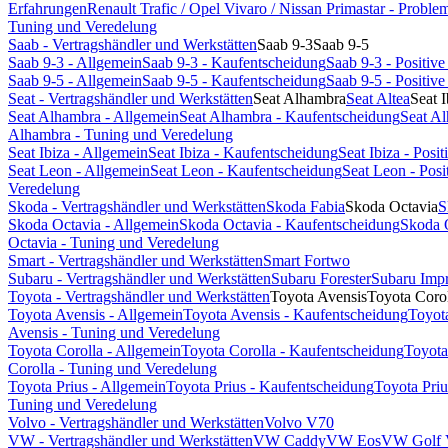
Erfahrungen
Renault Trafic / Opel Vivaro / Nissan Primastar - Probl
Tuning und Veredelung
Saab - Vertragshändler und Werkstätten
Saab 9-3
Saab 9-5
Saab 9-3 - Allgemein
Saab 9-3 - Kaufentscheidung
Saab 9-3 - Positi
Saab 9-5 - Allgemein
Saab 9-5 - Kaufentscheidung
Saab 9-5 - Positi
Seat - Vertragshändler und Werkstätten
Seat Alhambra
Seat Altea
Seat I
Seat Alhambra - Allgemein
Seat Alhambra - Kaufentscheidung
Seat A
Alhambra - Tuning und Veredelung
Seat Ibiza - Allgemein
Seat Ibiza - Kaufentscheidung
Seat Ibiza - Pos
Seat Leon - Allgemein
Seat Leon - Kaufentscheidung
Seat Leon - Pos
Veredelung
Skoda - Vertragshändler und Werkstätten
Skoda Fabia
Skoda Octavia
S
Skoda Octavia - Allgemein
Skoda Octavia - Kaufentscheidung
Skoda 
Octavia - Tuning und Veredelung
Smart - Vertragshändler und Werkstätten
Smart Fortwo
Subaru - Vertragshändler und Werkstätten
Subaru Forester
Subaru Imp
Toyota - Vertragshändler und Werkstätten
Toyota Avensis
Toyota Coro
Toyota Avensis - Allgemein
Toyota Avensis - Kaufentscheidung
Toyot
Avensis - Tuning und Veredelung
Toyota Corolla - Allgemein
Toyota Corolla - Kaufentscheidung
Toyota
Corolla - Tuning und Veredelung
Toyota Prius - Allgemein
Toyota Prius - Kaufentscheidung
Toyota Pri
Tuning und Veredelung
Volvo - Vertragshändler und Werkstätten
Volvo V70
VW - Vertragshändler und Werkstätten
VW Caddy
VW Eos
VW Golf