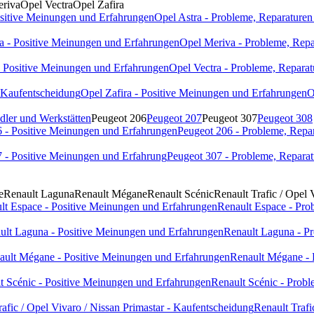
riva
Opel Vectra
Opel Zafira
ositive Meinungen und Erfahrungen
Opel Astra - Probleme, Reparaturen
a - Positive Meinungen und Erfahrungen
Opel Meriva - Probleme, Repa
- Positive Meinungen und Erfahrungen
Opel Vectra - Probleme, Reparat
- Kaufentscheidung
Opel Zafira - Positive Meinungen und Erfahrungen
O
dler und Werkstätten
Peugeot 206
Peugeot 207
Peugeot 307
Peugeot 308
 - Positive Meinungen und Erfahrungen
Peugeot 206 - Probleme, Repa
 - Positive Meinungen und Erfahrung
Peugeot 307 - Probleme, Reparat
e
Renault Laguna
Renault Mégane
Renault Scénic
Renault Trafic / Opel 
lt Espace - Positive Meinungen und Erfahrungen
Renault Espace - Pro
ult Laguna - Positive Meinungen und Erfahrungen
Renault Laguna - Pr
ault Mégane - Positive Meinungen und Erfahrungen
Renault Mégane - 
t Scénic - Positive Meinungen und Erfahrungen
Renault Scénic - Probl
rafic / Opel Vivaro / Nissan Primastar - Kaufentscheidung
Renault Trafi