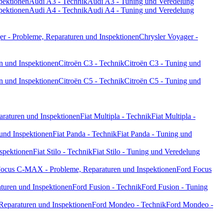
pektionen
Audi A3 - Technik
Audi A3 - Tuning und Veredelung
pektionen
Audi A4 - Technik
Audi A4 - Tuning und Veredelung
er - Probleme, Reparaturen und Inspektionen
Chrysler Voyager -
n und Inspektionen
Citroën C3 - Technik
Citroën C3 - Tuning und
n und Inspektionen
Citroën C5 - Technik
Citroën C5 - Tuning und
paraturen und Inspektionen
Fiat Multipla - Technik
Fiat Multipla -
 und Inspektionen
Fiat Panda - Technik
Fiat Panda - Tuning und
nspektionen
Fiat Stilo - Technik
Fiat Stilo - Tuning und Veredelung
Focus C-MAX - Probleme, Reparaturen und Inspektionen
Ford Focus
turen und Inspektionen
Ford Fusion - Technik
Ford Fusion - Tuning
Reparaturen und Inspektionen
Ford Mondeo - Technik
Ford Mondeo -