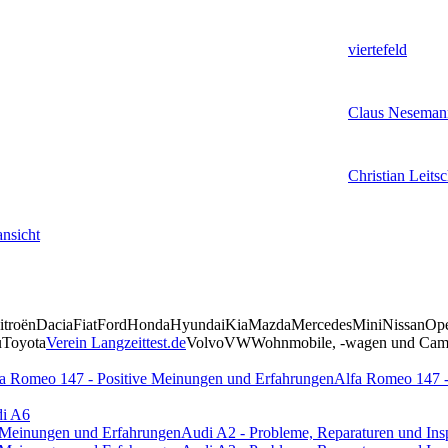
viertefeld
Claus Neseman
Christian Leits
nsicht
itroën
Dacia
Fiat
Ford
Honda
Hyundai
Kia
Mazda
Mercedes
Mini
Nissan
Op
u
Toyota
Verein Langzeittest.de
Volvo
VW
Wohnmobile, -wagen und Camp
a Romeo 147 - Positive Meinungen und Erfahrungen
Alfa Romeo 147 -
i A6
e Meinungen und Erfahrungen
Audi A2 - Probleme, Reparaturen und Ins