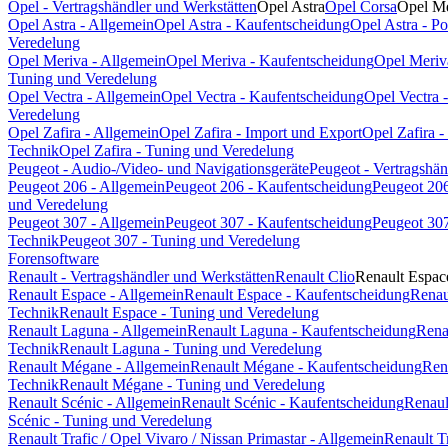
Opel - Vertragshändler und Werkstätten
Opel Astra
Opel Corsa
Opel Me
Opel Astra - Allgemein
Opel Astra - Kaufentscheidung
Opel Astra - P
Veredelung
Opel Meriva - Allgemein
Opel Meriva - Kaufentscheidung
Opel Meriv
Tuning und Veredelung
Opel Vectra - Allgemein
Opel Vectra - Kaufentscheidung
Opel Vectra 
Veredelung
Opel Zafira - Allgemein
Opel Zafira - Import und Export
Opel Zafira 
Technik
Opel Zafira - Tuning und Veredelung
Peugeot - Audio-/Video- und Navigationsgeräte
Peugeot - Vertragshän
Peugeot 206 - Allgemein
Peugeot 206 - Kaufentscheidung
Peugeot 206
und Veredelung
Peugeot 307 - Allgemein
Peugeot 307 - Kaufentscheidung
Peugeot 307
Technik
Peugeot 307 - Tuning und Veredelung
Forensoftware
Renault - Vertragshändler und Werkstätten
Renault Clio
Renault Espac
Renault Espace - Allgemein
Renault Espace - Kaufentscheidung
Renau
Technik
Renault Espace - Tuning und Veredelung
Renault Laguna - Allgemein
Renault Laguna - Kaufentscheidung
Rena
Technik
Renault Laguna - Tuning und Veredelung
Renault Mégane - Allgemein
Renault Mégane - Kaufentscheidung
Ren
Technik
Renault Mégane - Tuning und Veredelung
Renault Scénic - Allgemein
Renault Scénic - Kaufentscheidung
Renaul
Scénic - Tuning und Veredelung
Renault Trafic / Opel Vivaro / Nissan Primastar - Allgemein
Renault T