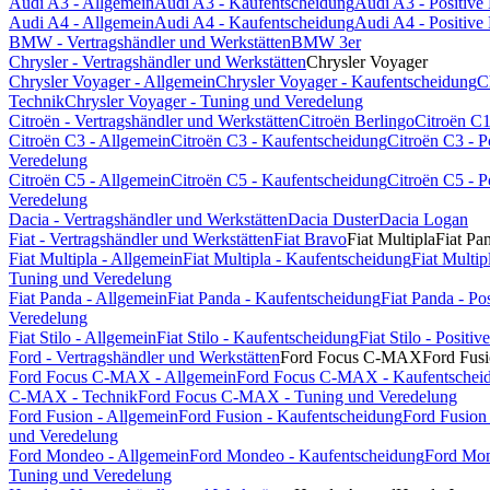
Audi A3 - Allgemein
Audi A3 - Kaufentscheidung
Audi A3 - Positiv
Audi A4 - Allgemein
Audi A4 - Kaufentscheidung
Audi A4 - Positiv
BMW - Vertragshändler und Werkstätten
BMW 3er
Chrysler - Vertragshändler und Werkstätten
Chrysler Voyager
Chrysler Voyager - Allgemein
Chrysler Voyager - Kaufentscheidung
C
Technik
Chrysler Voyager - Tuning und Veredelung
Citroën - Vertragshändler und Werkstätten
Citroën Berlingo
Citroën C
Citroën C3 - Allgemein
Citroën C3 - Kaufentscheidung
Citroën C3 - 
Veredelung
Citroën C5 - Allgemein
Citroën C5 - Kaufentscheidung
Citroën C5 - 
Veredelung
Dacia - Vertragshändler und Werkstätten
Dacia Duster
Dacia Logan
Fiat - Vertragshändler und Werkstätten
Fiat Bravo
Fiat Multipla
Fiat Pa
Fiat Multipla - Allgemein
Fiat Multipla - Kaufentscheidung
Fiat Multi
Tuning und Veredelung
Fiat Panda - Allgemein
Fiat Panda - Kaufentscheidung
Fiat Panda - P
Veredelung
Fiat Stilo - Allgemein
Fiat Stilo - Kaufentscheidung
Fiat Stilo - Posit
Ford - Vertragshändler und Werkstätten
Ford Focus C-MAX
Ford Fus
Ford Focus C-MAX - Allgemein
Ford Focus C-MAX - Kaufentschei
C-MAX - Technik
Ford Focus C-MAX - Tuning und Veredelung
Ford Fusion - Allgemein
Ford Fusion - Kaufentscheidung
Ford Fusion
und Veredelung
Ford Mondeo - Allgemein
Ford Mondeo - Kaufentscheidung
Ford Mon
Tuning und Veredelung