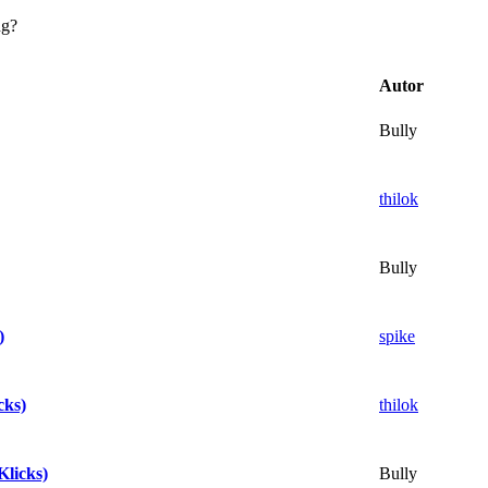
ng?
Autor
Bully
thilok
Bully
spike
)
thilok
cks)
Bully
Klicks)