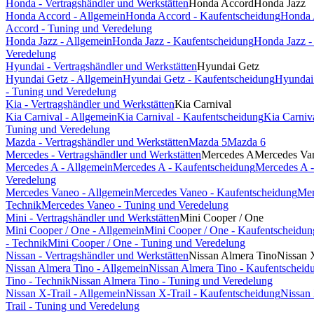
Honda - Vertragshändler und Werkstätten
Honda Accord
Honda Jazz
Honda Accord - Allgemein
Honda Accord - Kaufentscheidung
Honda 
Accord - Tuning und Veredelung
Honda Jazz - Allgemein
Honda Jazz - Kaufentscheidung
Honda Jazz -
Veredelung
Hyundai - Vertragshändler und Werkstätten
Hyundai Getz
Hyundai Getz - Allgemein
Hyundai Getz - Kaufentscheidung
Hyundai 
- Tuning und Veredelung
Kia - Vertragshändler und Werkstätten
Kia Carnival
Kia Carnival - Allgemein
Kia Carnival - Kaufentscheidung
Kia Carniv
Tuning und Veredelung
Mazda - Vertragshändler und Werkstätten
Mazda 5
Mazda 6
Mercedes - Vertragshändler und Werkstätten
Mercedes A
Mercedes Va
Mercedes A - Allgemein
Mercedes A - Kaufentscheidung
Mercedes A -
Veredelung
Mercedes Vaneo - Allgemein
Mercedes Vaneo - Kaufentscheidung
Mer
Technik
Mercedes Vaneo - Tuning und Veredelung
Mini - Vertragshändler und Werkstätten
Mini Cooper / One
Mini Cooper / One - Allgemein
Mini Cooper / One - Kaufentscheidun
- Technik
Mini Cooper / One - Tuning und Veredelung
Nissan - Vertragshändler und Werkstätten
Nissan Almera Tino
Nissan 
Nissan Almera Tino - Allgemein
Nissan Almera Tino - Kaufentscheid
Tino - Technik
Nissan Almera Tino - Tuning und Veredelung
Nissan X-Trail - Allgemein
Nissan X-Trail - Kaufentscheidung
Nissan 
Trail - Tuning und Veredelung