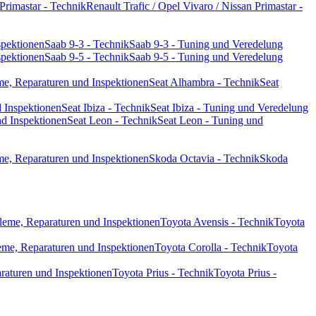
 Primastar - Technik
Renault Trafic / Opel Vivaro / Nissan Primastar -
spektionen
Saab 9-3 - Technik
Saab 9-3 - Tuning und Veredelung
spektionen
Saab 9-5 - Technik
Saab 9-5 - Tuning und Veredelung
me, Reparaturen und Inspektionen
Seat Alhambra - Technik
Seat
d Inspektionen
Seat Ibiza - Technik
Seat Ibiza - Tuning und Veredelung
nd Inspektionen
Seat Leon - Technik
Seat Leon - Tuning und
me, Reparaturen und Inspektionen
Skoda Octavia - Technik
Skoda
leme, Reparaturen und Inspektionen
Toyota Avensis - Technik
Toyota
eme, Reparaturen und Inspektionen
Toyota Corolla - Technik
Toyota
araturen und Inspektionen
Toyota Prius - Technik
Toyota Prius -