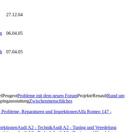
27.12.04
n
06.04.05
ch
07.04.05
el
Peugeot
Probleme mit dem neuen Forum
Projekte
Renault
Rund um
ingausstattung
Zwischenmenschliches
 Probleme, Reparaturen und Inspektionen
Alfa Romeo 147 -
pektionen
Audi A2 - Technik
Audi A2 - Tuning und Veredelung