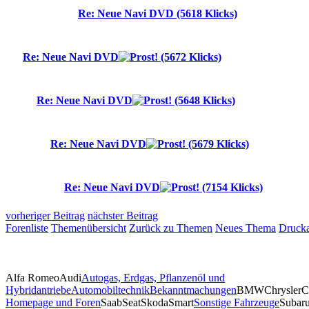
Re: Neue Navi DVD (5618 Klicks)
Re: Neue Navi DVD
(5672 Klicks)
Re: Neue Navi DVD
(5648 Klicks)
Re: Neue Navi DVD
(5679 Klicks)
Re: Neue Navi DVD
(7154 Klicks)
vorheriger Beitrag
nächster Beitrag
Forenliste
Themenübersicht
Zurück zu Themen
Neues Thema
Drucka
Alfa Romeo
Audi
Autogas, Erdgas, Pflanzenöl und
Hybridantriebe
Automobiltechnik
Bekanntmachungen
BMW
Chrysler
C
Homepage und Foren
Saab
Seat
Skoda
Smart
Sonstige Fahrzeuge
Subar