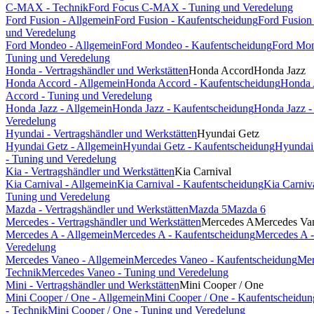
C-MAX - Technik
Ford Focus C-MAX - Tuning und Veredelung
Ford Fusion - Allgemein
Ford Fusion - Kaufentscheidung
Ford Fusion
und Veredelung
Ford Mondeo - Allgemein
Ford Mondeo - Kaufentscheidung
Ford Mon
Tuning und Veredelung
Honda - Vertragshändler und Werkstätten
Honda Accord
Honda Jazz
Honda Accord - Allgemein
Honda Accord - Kaufentscheidung
Honda 
Accord - Tuning und Veredelung
Honda Jazz - Allgemein
Honda Jazz - Kaufentscheidung
Honda Jazz -
Veredelung
Hyundai - Vertragshändler und Werkstätten
Hyundai Getz
Hyundai Getz - Allgemein
Hyundai Getz - Kaufentscheidung
Hyundai 
- Tuning und Veredelung
Kia - Vertragshändler und Werkstätten
Kia Carnival
Kia Carnival - Allgemein
Kia Carnival - Kaufentscheidung
Kia Carniv
Tuning und Veredelung
Mazda - Vertragshändler und Werkstätten
Mazda 5
Mazda 6
Mercedes - Vertragshändler und Werkstätten
Mercedes A
Mercedes Va
Mercedes A - Allgemein
Mercedes A - Kaufentscheidung
Mercedes A -
Veredelung
Mercedes Vaneo - Allgemein
Mercedes Vaneo - Kaufentscheidung
Mer
Technik
Mercedes Vaneo - Tuning und Veredelung
Mini - Vertragshändler und Werkstätten
Mini Cooper / One
Mini Cooper / One - Allgemein
Mini Cooper / One - Kaufentscheidun
- Technik
Mini Cooper / One - Tuning und Veredelung