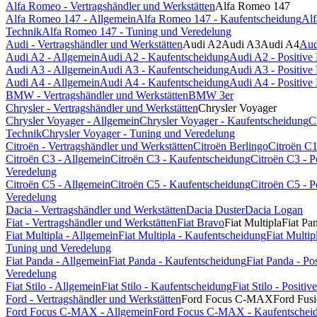
Alfa Romeo - Vertragshändler und Werkstätten
Alfa Romeo 147
Alfa Romeo 147 - Allgemein
Alfa Romeo 147 - Kaufentscheidung
Alf
Technik
Alfa Romeo 147 - Tuning und Veredelung
Audi - Vertragshändler und Werkstätten
Audi A2
Audi A3
Audi A4
Aud
Audi A2 - Allgemein
Audi A2 - Kaufentscheidung
Audi A2 - Positiv
Audi A3 - Allgemein
Audi A3 - Kaufentscheidung
Audi A3 - Positiv
Audi A4 - Allgemein
Audi A4 - Kaufentscheidung
Audi A4 - Positiv
BMW - Vertragshändler und Werkstätten
BMW 3er
Chrysler - Vertragshändler und Werkstätten
Chrysler Voyager
Chrysler Voyager - Allgemein
Chrysler Voyager - Kaufentscheidung
C
Technik
Chrysler Voyager - Tuning und Veredelung
Citroën - Vertragshändler und Werkstätten
Citroën Berlingo
Citroën C
Citroën C3 - Allgemein
Citroën C3 - Kaufentscheidung
Citroën C3 - 
Veredelung
Citroën C5 - Allgemein
Citroën C5 - Kaufentscheidung
Citroën C5 - 
Veredelung
Dacia - Vertragshändler und Werkstätten
Dacia Duster
Dacia Logan
Fiat - Vertragshändler und Werkstätten
Fiat Bravo
Fiat Multipla
Fiat Pa
Fiat Multipla - Allgemein
Fiat Multipla - Kaufentscheidung
Fiat Multi
Tuning und Veredelung
Fiat Panda - Allgemein
Fiat Panda - Kaufentscheidung
Fiat Panda - P
Veredelung
Fiat Stilo - Allgemein
Fiat Stilo - Kaufentscheidung
Fiat Stilo - Posit
Ford - Vertragshändler und Werkstätten
Ford Focus C-MAX
Ford Fus
Ford Focus C-MAX - Allgemein
Ford Focus C-MAX - Kaufentschei