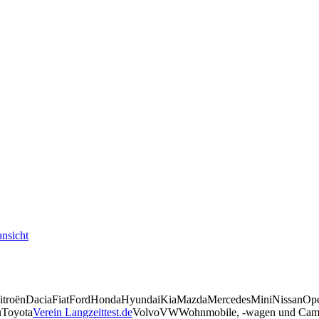
nsicht
itroën
Dacia
Fiat
Ford
Honda
Hyundai
Kia
Mazda
Mercedes
Mini
Nissan
Op
u
Toyota
Verein Langzeittest.de
Volvo
VW
Wohnmobile, -wagen und Camp