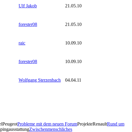
Ulf Jakob
21.05.10
forester08
21.05.10
raic
10.09.10
forester08
10.09.10
Wolfgang Sterzenbach
04.04.11
el
Peugeot
Probleme mit dem neuen Forum
Projekte
Renault
Rund um
ingausstattung
Zwischenmenschliches