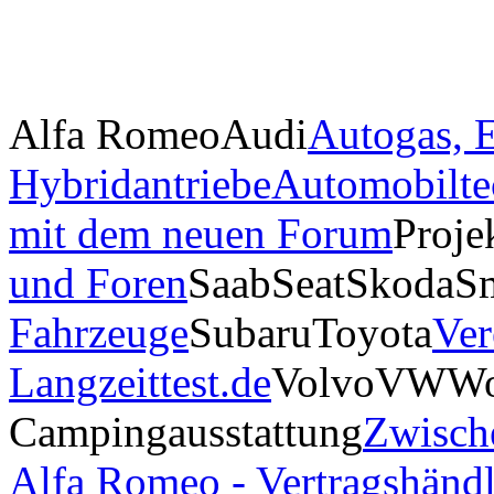
Alfa Romeo
Audi
Autogas, E
Hybridantriebe
Automobilte
mit dem neuen Forum
Proje
und Foren
Saab
Seat
Skoda
S
Fahrzeuge
Subaru
Toyota
Ver
Langzeittest.de
Volvo
VW
Wo
Campingausstattung
Zwisch
Alfa Romeo - Vertragshändl