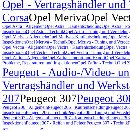
Opel - Vertragshändler und
Corsa
Opel Meriva
Opel Vec
Opel Astra - Allgemein
Opel Astra - Kaufentscheidung
Opel Astra - P
Inspektionen
Opel Astra - Technik
Opel Astra - Tuning und Veredelun
Opel Meriva - Allgemein
Opel Meriva - Kaufentscheidung
Opel Meriv
Inspektionen
Opel Meriva - Technik
Opel Meriva - Tuning und Verede
Opel Vectra - Allgemein
Opel Vectra - Kaufentscheidung
Opel Vectra 
Inspektionen
Opel Vectra - Technik
Opel Vectra - Tuning und Veredel
Opel Zafira - Allgemein
Opel Zafira - Import und Export
Opel Zafira 
Probleme, Reparaturen und Inspektionen
Opel Zafira - Technik
Opel Z
Peugeot - Audio-/Video- un
Vertragshändler und Werkst
207
Peugeot 307
Peugeot 30
Peugeot 206 - Allgemein
Peugeot 206 - Kaufentscheidung
Peugeot 206
Inspektionen
Peugeot 206 - Technik
Peugeot 206 - Tuning und Verede
Peugeot 307 - Allgemein
Peugeot 307 - Kaufentscheidung
Peugeot 307
Inspektionen
Peugeot 307 - Reifen und Felgen
Peugeot 307 - Technik
P