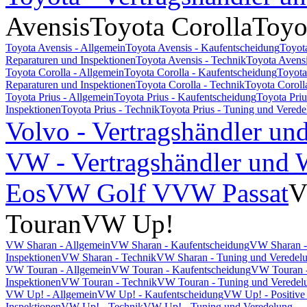
Avensis
Toyota Corolla
Toyo
Toyota Avensis - Allgemein
Toyota Avensis - Kaufentscheidung
Toyot
Reparaturen und Inspektionen
Toyota Avensis - Technik
Toyota Avensi
Toyota Corolla - Allgemein
Toyota Corolla - Kaufentscheidung
Toyota
Reparaturen und Inspektionen
Toyota Corolla - Technik
Toyota Coroll
Toyota Prius - Allgemein
Toyota Prius - Kaufentscheidung
Toyota Pri
Inspektionen
Toyota Prius - Technik
Toyota Prius - Tuning und Vered
Volvo - Vertragshändler un
VW - Vertragshändler und W
Eos
VW Golf V
VW Passat
V
Touran
VW Up!
VW Sharan - Allgemein
VW Sharan - Kaufentscheidung
VW Sharan -
Inspektionen
VW Sharan - Technik
VW Sharan - Tuning und Veredel
VW Touran - Allgemein
VW Touran - Kaufentscheidung
VW Touran -
Inspektionen
VW Touran - Technik
VW Touran - Tuning und Veredel
VW Up! - Allgemein
VW Up! - Kaufentscheidung
VW Up! - Positive
Inspektionen
VW Up! - Technik
VW Up! - Tuning und Veredelung