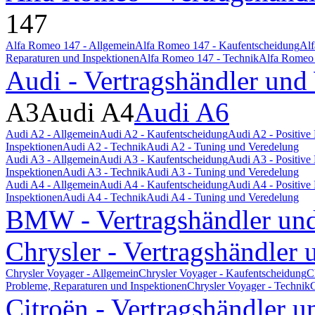
147
Alfa Romeo 147 - Allgemein
Alfa Romeo 147 - Kaufentscheidung
Alf
Reparaturen und Inspektionen
Alfa Romeo 147 - Technik
Alfa Romeo 
Audi - Vertragshändler und
A3
Audi A4
Audi A6
Audi A2 - Allgemein
Audi A2 - Kaufentscheidung
Audi A2 - Positiv
Inspektionen
Audi A2 - Technik
Audi A2 - Tuning und Veredelung
Audi A3 - Allgemein
Audi A3 - Kaufentscheidung
Audi A3 - Positiv
Inspektionen
Audi A3 - Technik
Audi A3 - Tuning und Veredelung
Audi A4 - Allgemein
Audi A4 - Kaufentscheidung
Audi A4 - Positiv
Inspektionen
Audi A4 - Technik
Audi A4 - Tuning und Veredelung
BMW - Vertragshändler und
Chrysler - Vertragshändler 
Chrysler Voyager - Allgemein
Chrysler Voyager - Kaufentscheidung
C
Probleme, Reparaturen und Inspektionen
Chrysler Voyager - Technik
C
Citroën - Vertragshändler u