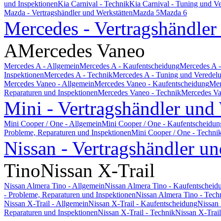
und Inspektionen
Kia Carnival - Technik
Kia Carnival - Tuning und V
Mazda - Vertragshändler und Werkstätten
Mazda 5
Mazda 6
Mercedes - Vertragshändler
A
Mercedes Vaneo
Mercedes A - Allgemein
Mercedes A - Kaufentscheidung
Mercedes A -
Inspektionen
Mercedes A - Technik
Mercedes A - Tuning und Veredel
Mercedes Vaneo - Allgemein
Mercedes Vaneo - Kaufentscheidung
Mer
Reparaturen und Inspektionen
Mercedes Vaneo - Technik
Mercedes Va
Mini - Vertragshändler und
Mini Cooper / One - Allgemein
Mini Cooper / One - Kaufentscheidun
Probleme, Reparaturen und Inspektionen
Mini Cooper / One - Techni
Nissan - Vertragshändler un
Tino
Nissan X-Trail
Nissan Almera Tino - Allgemein
Nissan Almera Tino - Kaufentscheid
- Probleme, Reparaturen und Inspektionen
Nissan Almera Tino - Tech
Nissan X-Trail - Allgemein
Nissan X-Trail - Kaufentscheidung
Nissan 
Reparaturen und Inspektionen
Nissan X-Trail - Technik
Nissan X-Trai