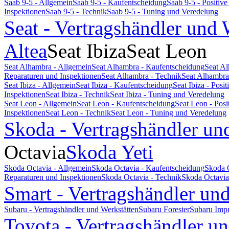
Saab 9-5 - Allgemein
Saab 9-5 - Kaufentscheidung
Saab 9-5 - Positi
Inspektionen
Saab 9-5 - Technik
Saab 9-5 - Tuning und Veredelung
Seat - Vertragshändler und 
Altea
Seat Ibiza
Seat Leon
Seat Alhambra - Allgemein
Seat Alhambra - Kaufentscheidung
Seat A
Reparaturen und Inspektionen
Seat Alhambra - Technik
Seat Alhambra
Seat Ibiza - Allgemein
Seat Ibiza - Kaufentscheidung
Seat Ibiza - Pos
Inspektionen
Seat Ibiza - Technik
Seat Ibiza - Tuning und Veredelung
Seat Leon - Allgemein
Seat Leon - Kaufentscheidung
Seat Leon - Pos
Inspektionen
Seat Leon - Technik
Seat Leon - Tuning und Veredelung
Skoda - Vertragshändler un
Octavia
Skoda Yeti
Skoda Octavia - Allgemein
Skoda Octavia - Kaufentscheidung
Skoda 
Reparaturen und Inspektionen
Skoda Octavia - Technik
Skoda Octavia
Smart - Vertragshändler un
Subaru - Vertragshändler und Werkstätten
Subaru Forester
Subaru Imp
Toyota - Vertragshändler u