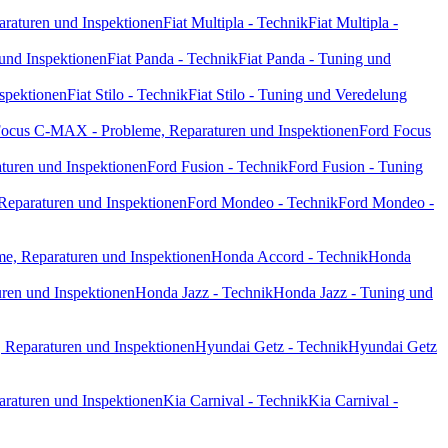
paraturen und Inspektionen
Fiat Multipla - Technik
Fiat Multipla -
 und Inspektionen
Fiat Panda - Technik
Fiat Panda - Tuning und
nspektionen
Fiat Stilo - Technik
Fiat Stilo - Tuning und Veredelung
Focus C-MAX - Probleme, Reparaturen und Inspektionen
Ford Focus
turen und Inspektionen
Ford Fusion - Technik
Ford Fusion - Tuning
Reparaturen und Inspektionen
Ford Mondeo - Technik
Ford Mondeo -
e, Reparaturen und Inspektionen
Honda Accord - Technik
Honda
ren und Inspektionen
Honda Jazz - Technik
Honda Jazz - Tuning und
 Reparaturen und Inspektionen
Hyundai Getz - Technik
Hyundai Getz
araturen und Inspektionen
Kia Carnival - Technik
Kia Carnival -