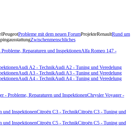
el
Peugeot
Probleme mit dem neuen Forum
Projekte
Renault
Rund um
ingausstattung
Zwischenmenschliches
 Probleme, Reparaturen und Inspektionen
Alfa Romeo 147 -
pektionen
Audi A2 - Technik
Audi A2 - Tuning und Veredelung
pektionen
Audi A3 - Technik
Audi A3 - Tuning und Veredelung
pektionen
Audi A4 - Technik
Audi A4 - Tuning und Veredelung
er - Probleme, Reparaturen und Inspektionen
Chrysler Voyager -
n und Inspektionen
Citroën C3 - Technik
Citroën C3 - Tuning und
n und Inspektionen
Citroën C5 - Technik
Citroën C5 - Tuning und