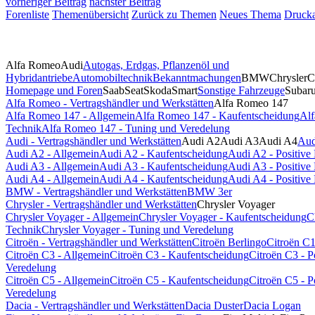
vorheriger Beitrag
nächster Beitrag
Forenliste
Themenübersicht
Zurück zu Themen
Neues Thema
Drucka
Alfa Romeo
Audi
Autogas, Erdgas, Pflanzenöl und
Hybridantriebe
Automobiltechnik
Bekanntmachungen
BMW
Chrysler
C
Homepage und Foren
Saab
Seat
Skoda
Smart
Sonstige Fahrzeuge
Subar
Alfa Romeo - Vertragshändler und Werkstätten
Alfa Romeo 147
Alfa Romeo 147 - Allgemein
Alfa Romeo 147 - Kaufentscheidung
Alf
Technik
Alfa Romeo 147 - Tuning und Veredelung
Audi - Vertragshändler und Werkstätten
Audi A2
Audi A3
Audi A4
Aud
Audi A2 - Allgemein
Audi A2 - Kaufentscheidung
Audi A2 - Positiv
Audi A3 - Allgemein
Audi A3 - Kaufentscheidung
Audi A3 - Positiv
Audi A4 - Allgemein
Audi A4 - Kaufentscheidung
Audi A4 - Positiv
BMW - Vertragshändler und Werkstätten
BMW 3er
Chrysler - Vertragshändler und Werkstätten
Chrysler Voyager
Chrysler Voyager - Allgemein
Chrysler Voyager - Kaufentscheidung
C
Technik
Chrysler Voyager - Tuning und Veredelung
Citroën - Vertragshändler und Werkstätten
Citroën Berlingo
Citroën C
Citroën C3 - Allgemein
Citroën C3 - Kaufentscheidung
Citroën C3 - 
Veredelung
Citroën C5 - Allgemein
Citroën C5 - Kaufentscheidung
Citroën C5 - 
Veredelung
Dacia - Vertragshändler und Werkstätten
Dacia Duster
Dacia Logan