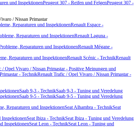
uren und Inspektionen
Peugeot 307 - Reifen und Felgen
Peugeot 307 -
Vivaro / Nissan Primastar
bleme, Reparaturen und Inspektionen
Renault Espace -
obleme, Reparaturen und Inspektionen
Renault Laguna -
Probleme, Reparaturen und Inspektionen
Renault Mégane -
eme, Reparaturen und Inspektionen
Renault Scénic - Technik
Renault
c / Opel Vivaro / Nissan Primastar - Positive Meinungen und
 Primastar - Technik
Renault Trafic / Opel Vivaro / Nissan Primastar -
spektionen
Saab 9-3 - Technik
Saab 9-3 - Tuning und Veredelung
spektionen
Saab 9-5 - Technik
Saab 9-5 - Tuning und Veredelung
me, Reparaturen und Inspektionen
Seat Alhambra - Technik
Seat
d Inspektionen
Seat Ibiza - Technik
Seat Ibiza - Tuning und Veredelung
nd Inspektionen
Seat Leon - Technik
Seat Leon - Tuning und