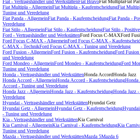
Fiat - Vertragshändler und Werkstätten
Fiat Bravo
Fiat Multipla
Fiat Pa
Fiat Multipla - Allgemein
Fiat Multipla - Kaufentscheidung
Fiat Multi
Tuning und Veredelung
Fiat Panda - Allgemein
Fiat Panda - Kaufentscheidung
Fiat Panda - P
Veredelung
Fiat Stilo - Allgemein
Fiat Stilo - Kaufentscheidung
Fiat Stilo - Posit
Ford - Vertragshändler und Werkstätten
Ford Focus C-MAX
Ford Fus
Ford Focus C-MAX - Allgemein
Ford Focus C-MAX - Kaufentschei
C-MAX - Technik
Ford Focus C-MAX - Tuning und Veredelung
Ford Fusion - Allgemein
Ford Fusion - Kaufentscheidung
Ford Fusion
und Veredelung
Ford Mondeo - Allgemein
Ford Mondeo - Kaufentscheidung
Ford Mon
Tuning und Veredelung
Honda - Vertragshändler und Werkstätten
Honda Accord
Honda Jazz
Honda Accord - Allgemein
Honda Accord - Kaufentscheidung
Honda 
Accord - Tuning und Veredelung
Honda Jazz - Allgemein
Honda Jazz - Kaufentscheidung
Honda Jazz -
Veredelung
Hyundai - Vertragshändler und Werkstätten
Hyundai Getz
Hyundai Getz - Allgemein
Hyundai Getz - Kaufentscheidung
Hyundai 
- Tuning und Veredelung
Kia - Vertragshändler und Werkstätten
Kia Carnival
Kia Carnival - Allgemein
Kia Carnival - Kaufentscheidung
Kia Carniv
Tuning und Veredelung
Mazda - Vertragshändler und Werkstätten
Mazda 5
Mazda 6