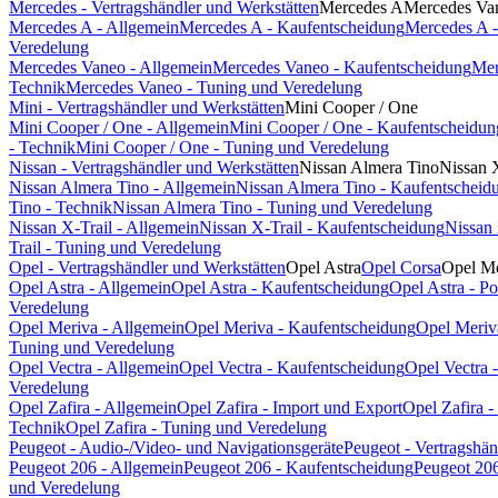
Mercedes - Vertragshändler und Werkstätten
Mercedes A
Mercedes Va
Mercedes A - Allgemein
Mercedes A - Kaufentscheidung
Mercedes A -
Veredelung
Mercedes Vaneo - Allgemein
Mercedes Vaneo - Kaufentscheidung
Mer
Technik
Mercedes Vaneo - Tuning und Veredelung
Mini - Vertragshändler und Werkstätten
Mini Cooper / One
Mini Cooper / One - Allgemein
Mini Cooper / One - Kaufentscheidun
- Technik
Mini Cooper / One - Tuning und Veredelung
Nissan - Vertragshändler und Werkstätten
Nissan Almera Tino
Nissan 
Nissan Almera Tino - Allgemein
Nissan Almera Tino - Kaufentscheid
Tino - Technik
Nissan Almera Tino - Tuning und Veredelung
Nissan X-Trail - Allgemein
Nissan X-Trail - Kaufentscheidung
Nissan 
Trail - Tuning und Veredelung
Opel - Vertragshändler und Werkstätten
Opel Astra
Opel Corsa
Opel Me
Opel Astra - Allgemein
Opel Astra - Kaufentscheidung
Opel Astra - P
Veredelung
Opel Meriva - Allgemein
Opel Meriva - Kaufentscheidung
Opel Meriv
Tuning und Veredelung
Opel Vectra - Allgemein
Opel Vectra - Kaufentscheidung
Opel Vectra 
Veredelung
Opel Zafira - Allgemein
Opel Zafira - Import und Export
Opel Zafira 
Technik
Opel Zafira - Tuning und Veredelung
Peugeot - Audio-/Video- und Navigationsgeräte
Peugeot - Vertragshän
Peugeot 206 - Allgemein
Peugeot 206 - Kaufentscheidung
Peugeot 206
und Veredelung