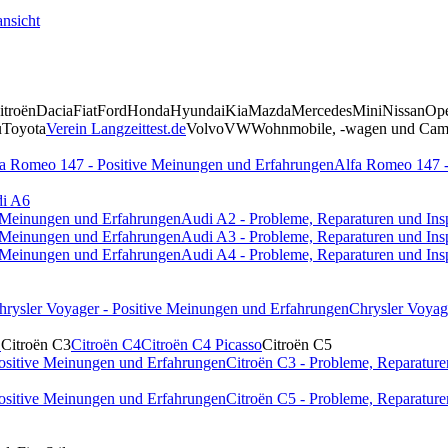
nsicht
itroën
Dacia
Fiat
Ford
Honda
Hyundai
Kia
Mazda
Mercedes
Mini
Nissan
Op
u
Toyota
Verein Langzeittest.de
Volvo
VW
Wohnmobile, -wagen und Camp
a Romeo 147 - Positive Meinungen und Erfahrungen
Alfa Romeo 147 -
i A6
e Meinungen und Erfahrungen
Audi A2 - Probleme, Reparaturen und Ins
e Meinungen und Erfahrungen
Audi A3 - Probleme, Reparaturen und Ins
e Meinungen und Erfahrungen
Audi A4 - Probleme, Reparaturen und Ins
hrysler Voyager - Positive Meinungen und Erfahrungen
Chrysler Voyag
1
Citroën C3
Citroën C4
Citroën C4 Picasso
Citroën C5
Positive Meinungen und Erfahrungen
Citroën C3 - Probleme, Reparature
Positive Meinungen und Erfahrungen
Citroën C5 - Probleme, Reparature