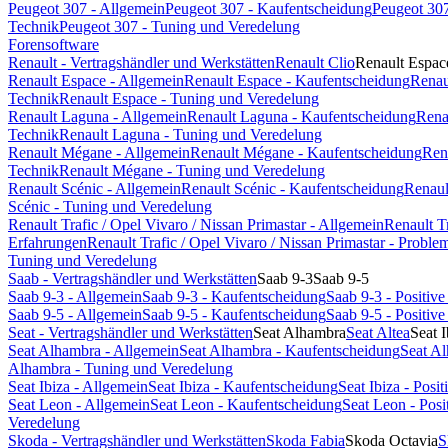
Peugeot 307 - Allgemein
Peugeot 307 - Kaufentscheidung
Peugeot 307
Technik
Peugeot 307 - Tuning und Veredelung
Forensoftware
Renault - Vertragshändler und Werkstätten
Renault Clio
Renault Espac
Renault Espace - Allgemein
Renault Espace - Kaufentscheidung
Renau
Technik
Renault Espace - Tuning und Veredelung
Renault Laguna - Allgemein
Renault Laguna - Kaufentscheidung
Rena
Technik
Renault Laguna - Tuning und Veredelung
Renault Mégane - Allgemein
Renault Mégane - Kaufentscheidung
Ren
Technik
Renault Mégane - Tuning und Veredelung
Renault Scénic - Allgemein
Renault Scénic - Kaufentscheidung
Renaul
Scénic - Tuning und Veredelung
Renault Trafic / Opel Vivaro / Nissan Primastar - Allgemein
Renault T
Erfahrungen
Renault Trafic / Opel Vivaro / Nissan Primastar - Probl
Tuning und Veredelung
Saab - Vertragshändler und Werkstätten
Saab 9-3
Saab 9-5
Saab 9-3 - Allgemein
Saab 9-3 - Kaufentscheidung
Saab 9-3 - Positi
Saab 9-5 - Allgemein
Saab 9-5 - Kaufentscheidung
Saab 9-5 - Positi
Seat - Vertragshändler und Werkstätten
Seat Alhambra
Seat Altea
Seat I
Seat Alhambra - Allgemein
Seat Alhambra - Kaufentscheidung
Seat A
Alhambra - Tuning und Veredelung
Seat Ibiza - Allgemein
Seat Ibiza - Kaufentscheidung
Seat Ibiza - Pos
Seat Leon - Allgemein
Seat Leon - Kaufentscheidung
Seat Leon - Pos
Veredelung
Skoda - Vertragshändler und Werkstätten
Skoda Fabia
Skoda Octavia
S