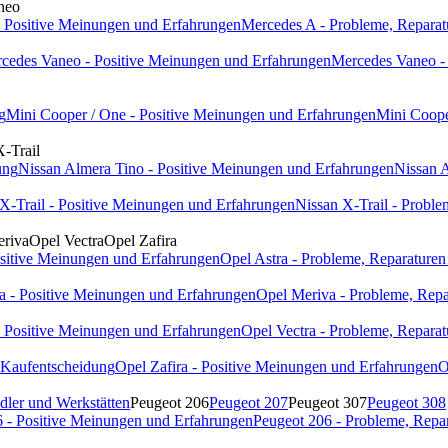
neo
 Positive Meinungen und Erfahrungen
Mercedes A - Probleme, Reparat
cedes Vaneo - Positive Meinungen und Erfahrungen
Mercedes Vaneo - 
g
Mini Cooper / One - Positive Meinungen und Erfahrungen
Mini Coope
X-Trail
ung
Nissan Almera Tino - Positive Meinungen und Erfahrungen
Nissan A
X-Trail - Positive Meinungen und Erfahrungen
Nissan X-Trail - Proble
riva
Opel Vectra
Opel Zafira
ositive Meinungen und Erfahrungen
Opel Astra - Probleme, Reparaturen
a - Positive Meinungen und Erfahrungen
Opel Meriva - Probleme, Repa
- Positive Meinungen und Erfahrungen
Opel Vectra - Probleme, Reparat
- Kaufentscheidung
Opel Zafira - Positive Meinungen und Erfahrungen
O
dler und Werkstätten
Peugeot 206
Peugeot 207
Peugeot 307
Peugeot 308
 - Positive Meinungen und Erfahrungen
Peugeot 206 - Probleme, Repa