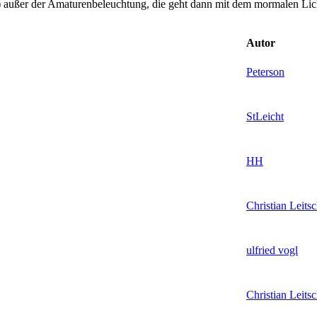
) außer der Amaturenbeleuchtung, die geht dann mit dem mormalen Lich
Autor
Peterson
StLeicht
HH
Christian Leits
ulfried vogl
Christian Leits