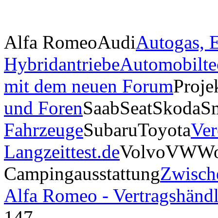
Alfa Romeo
Audi
Autogas, E
Hybridantriebe
Automobilte
mit dem neuen Forum
Proje
und Foren
Saab
Seat
Skoda
S
Fahrzeuge
Subaru
Toyota
Ver
Langzeittest.de
Volvo
VW
Wo
Campingausstattung
Zwisch
Alfa Romeo - Vertragshändl
147