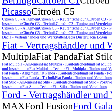
Berlingo
Citroën C1
Citroën
Picasso
Citroën C5
Citroën C3 - Allgemein
Citroën C3 - Kaufentscheidung
Citroën C3 - 
Inspektionen
Citroën C3 - Technik
Citroën C3 - Tuning und Veredelu
Citroën C5 - Allgemein
Citroën C5 - Kaufentscheidung
Citroën C5 - 
Inspektionen
Citroën C5 - Technik
Citroën C5 - Tuning und Veredelu
Dacia - Vertragshändler und Werkstätten
Dacia Duster
Dacia Logan
Fiat - Vertragshändler und 
Multipla
Fiat Panda
Fiat Stil
Fiat Multipla - Allgemein
Fiat Multipla - Kaufentscheidung
Fiat Multi
und Inspektionen
Fiat Multipla - Technik
Fiat Multipla - Tuning und V
Fiat Panda - Allgemein
Fiat Panda - Kaufentscheidung
Fiat Panda - P
Inspektionen
Fiat Panda - Technik
Fiat Panda - Tuning und Veredelun
Fiat Stilo - Allgemein
Fiat Stilo - Kaufentscheidung
Fiat Stilo - Posit
Inspektionen
Fiat Stilo - Technik
Fiat Stilo - Tuning und Veredelung
Ford - Vertragshändler und
MAX
Ford Fusion
Ford Gal