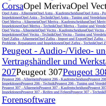
Corsa
Opel Meriva
Opel Vec
Opel Astra - Allgemein
Opel Astra - Kaufentscheidung
Opel Astra - P
Inspektionen
Opel Astra - Technik
Opel Astra - Tuning und Veredelun
Opel Meriva - Allgemein
Opel Meriva - Kaufentscheidung
Opel Meriv
Inspektionen
Opel Meriva - Technik
Opel Meriva - Tuning und Verede
Opel Vectra - Allgemein
Opel Vectra - Kaufentscheidung
Opel Vectra 
Inspektionen
Opel Vectra - Technik
Opel Vectra - Tuning und Veredel
Opel Zafira - Allgemein
Opel Zafira - Import und Export
Opel Zafira 
Probleme, Reparaturen und Inspektionen
Opel Zafira - Technik
Opel Z
Peugeot - Audio-/Video- un
Vertragshändler und Werkst
207
Peugeot 307
Peugeot 30
Peugeot 206 - Allgemein
Peugeot 206 - Kaufentscheidung
Peugeot 206
Inspektionen
Peugeot 206 - Technik
Peugeot 206 - Tuning und Verede
Peugeot 307 - Allgemein
Peugeot 307 - Kaufentscheidung
Peugeot 307
Inspektionen
Peugeot 307 - Reifen und Felgen
Peugeot 307 - Technik
P
Forensoftware