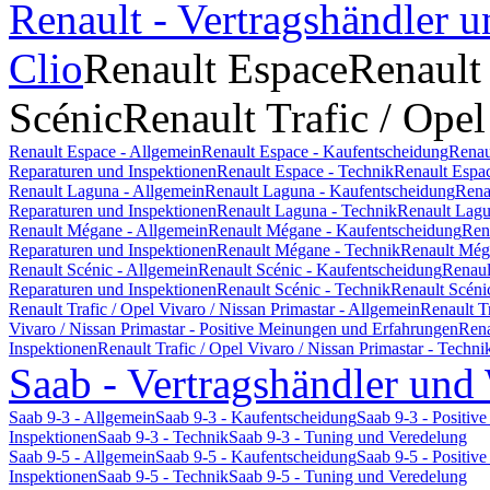
Renault - Vertragshändler u
Clio
Renault Espace
Renault
Scénic
Renault Trafic / Opel
Renault Espace - Allgemein
Renault Espace - Kaufentscheidung
Renau
Reparaturen und Inspektionen
Renault Espace - Technik
Renault Espa
Renault Laguna - Allgemein
Renault Laguna - Kaufentscheidung
Rena
Reparaturen und Inspektionen
Renault Laguna - Technik
Renault Lagu
Renault Mégane - Allgemein
Renault Mégane - Kaufentscheidung
Ren
Reparaturen und Inspektionen
Renault Mégane - Technik
Renault Még
Renault Scénic - Allgemein
Renault Scénic - Kaufentscheidung
Renaul
Reparaturen und Inspektionen
Renault Scénic - Technik
Renault Scéni
Renault Trafic / Opel Vivaro / Nissan Primastar - Allgemein
Renault T
Vivaro / Nissan Primastar - Positive Meinungen und Erfahrungen
Rena
Inspektionen
Renault Trafic / Opel Vivaro / Nissan Primastar - Techni
Saab - Vertragshändler und
Saab 9-3 - Allgemein
Saab 9-3 - Kaufentscheidung
Saab 9-3 - Positi
Inspektionen
Saab 9-3 - Technik
Saab 9-3 - Tuning und Veredelung
Saab 9-5 - Allgemein
Saab 9-5 - Kaufentscheidung
Saab 9-5 - Positi
Inspektionen
Saab 9-5 - Technik
Saab 9-5 - Tuning und Veredelung