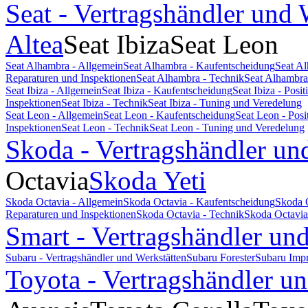
Seat - Vertragshändler und 
Altea
Seat Ibiza
Seat Leon
Seat Alhambra - Allgemein
Seat Alhambra - Kaufentscheidung
Seat A
Reparaturen und Inspektionen
Seat Alhambra - Technik
Seat Alhambra
Seat Ibiza - Allgemein
Seat Ibiza - Kaufentscheidung
Seat Ibiza - Pos
Inspektionen
Seat Ibiza - Technik
Seat Ibiza - Tuning und Veredelung
Seat Leon - Allgemein
Seat Leon - Kaufentscheidung
Seat Leon - Pos
Inspektionen
Seat Leon - Technik
Seat Leon - Tuning und Veredelung
Skoda - Vertragshändler un
Octavia
Skoda Yeti
Skoda Octavia - Allgemein
Skoda Octavia - Kaufentscheidung
Skoda 
Reparaturen und Inspektionen
Skoda Octavia - Technik
Skoda Octavia
Smart - Vertragshändler un
Subaru - Vertragshändler und Werkstätten
Subaru Forester
Subaru Imp
Toyota - Vertragshändler u