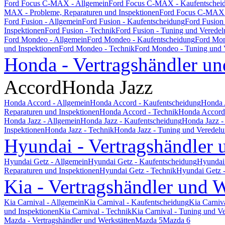
Ford Focus C-MAX - Allgemein
Ford Focus C-MAX - Kaufentschei
MAX - Probleme, Reparaturen und Inspektionen
Ford Focus C-MAX 
Ford Fusion - Allgemein
Ford Fusion - Kaufentscheidung
Ford Fusion
Inspektionen
Ford Fusion - Technik
Ford Fusion - Tuning und Verede
Ford Mondeo - Allgemein
Ford Mondeo - Kaufentscheidung
Ford Mon
und Inspektionen
Ford Mondeo - Technik
Ford Mondeo - Tuning und 
Honda - Vertragshändler un
Accord
Honda Jazz
Honda Accord - Allgemein
Honda Accord - Kaufentscheidung
Honda 
Reparaturen und Inspektionen
Honda Accord - Technik
Honda Accord 
Honda Jazz - Allgemein
Honda Jazz - Kaufentscheidung
Honda Jazz -
Inspektionen
Honda Jazz - Technik
Honda Jazz - Tuning und Veredel
Hyundai - Vertragshändler 
Hyundai Getz - Allgemein
Hyundai Getz - Kaufentscheidung
Hyundai 
Reparaturen und Inspektionen
Hyundai Getz - Technik
Hyundai Getz 
Kia - Vertragshändler und W
Kia Carnival - Allgemein
Kia Carnival - Kaufentscheidung
Kia Carniv
und Inspektionen
Kia Carnival - Technik
Kia Carnival - Tuning und V
Mazda - Vertragshändler und Werkstätten
Mazda 5
Mazda 6