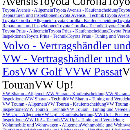
Avensis
Toyota Corolla
Toyo
Toyota Avensis - Allgemein
Toyota Avensis - Kaufentscheidung
Toyot
Reparaturen und Inspektionen
Toyota Avensis - Technik
Toyota Avensi
Toyota Corolla - Allgemein
Toyota Corolla - Kaufentscheidung
Toyota
Reparaturen und Inspektionen
Toyota Corolla - Technik
Toyota Coroll
Toyota Prius - Allgemein
Toyota Prius - Kaufentscheidung
Toyota Pri
Inspektionen
Toyota Prius - Technik
Toyota Prius - Tuning und Vered
Volvo - Vertragshändler un
VW - Vertragshändler und W
Eos
VW Golf V
VW Passat
V
Touran
VW Up!
VW Sharan - Allgemein
VW Sharan - Kaufentscheidung
VW Sharan -
Inspektionen
VW Sharan - Technik
VW Sharan - Tuning und Veredel
VW Touran - Allgemein
VW Touran - Kaufentscheidung
VW Touran -
Inspektionen
VW Touran - Technik
VW Touran - Tuning und Veredel
VW Up! - Allgemein
VW Up! - Kaufentscheidung
VW Up! - Positive
Inspektionen
VW Up! - Technik
VW Up! - Tuning und Veredelung
Wohnmobile und Wohnwagen - Allgemein
Wohnmobile und Wohnwage