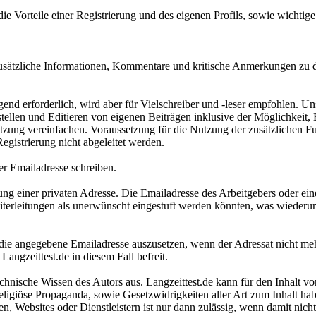
ie Vorteile einer Registrierung und des eigenen Profils, sowie wichti
 zusätzliche Informationen, Kommentare und kritische Anmerkungen zu 
ngend erforderlich, wird aber für Vielschreiber und -leser empfohlen. Un
tellen und Editieren von eigenen Beiträgen inklusive der Möglichkeit,
ung vereinfachen. Voraussetzung für die Nutzung der zusätzlichen Fun
egistrierung nicht abgeleitet werden.
r Emailadresse schreiben.
einer privaten Adresse. Die Emailadresse des Arbeitgebers oder einer 
terleitungen als unerwünscht eingestuft werden könnten, was wiederum 
an die angegebene Emailadresse auszusetzen, wenn der Adressat nicht m
angzeittest.de in diesem Fall befreit.
hnische Wissen des Autors aus. Langzeittest.de kann für den Inhalt vo
religiöse Propaganda, sowie Gesetzwidrigkeiten aller Art zum Inhalt h
Websites oder Dienstleistern ist nur dann zulässig, wenn damit nich