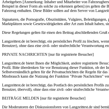
Arbeitgebers [Anmerkung: Inhaber und Mitarbeiter von Fahrzeugherste
Beispiel in dieser Form als solche zu erkennen geben] (es ge
Fahrzeug enthalten. Diese Bilder sollten auf dem Server von Langzeit
Signaturen, die Pornografie, Obszönitäten, Vulgäres, Beleidigungen, p
Marktplätzen sowie Gesetzwidrigkeiten aller Art zum Inhalt haben, sind
Diese Regelungen gelten für einen den Beitrag abschließenden Gruß ei
Langzeittest.de ist berechtigt, ein persönliches Profil zu löschen, w
Benutzer), ohne dass eine zivil- oder strafrechtliche Verantwortung ent
PRIVATE NACHRICHTEN [nur für registrierte Besucher]
Langzeittest.de bietet Ihnen die Möglichkeit, andere registrierte Bes
Profil. Bitte überdenken Sie vor Benutzung dieser Funktion, ob der I
Selbstverständlich gelten für die Privatnachrichten die Regeln für d
Missbrauch kann die Nutzung der Funktion "Private Nachrichten" ve
Langzeittest.de ist berechtigt, das Postfach des persönlichen Profils
Benutzer, übervoll), ohne dass eine zivil- oder strafrechtliche Verantw
BEITRÄGE MELDEN [nur für registrierte Besucher]
Die Moderatoren der Diskussionsforen von Langzeittest.de sind bemü