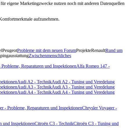
r für eigene Marketingzwecke nutzen noch mit anderen Datenquellen
ige Komfortmerkmale aufzunehmen.
el
Peugeot
Probleme mit dem neuen Forum
Projekte
Renault
Rund um
ingausstattung
Zwischenmenschliches
 Probleme, Reparaturen und Inspektionen
Alfa Romeo 147 -
pektionen
Audi A2 - Technik
Audi A2 - Tuning und Veredelung
pektionen
Audi A3 - Technik
Audi A3 - Tuning und Veredelung
pektionen
Audi A4 - Technik
Audi A4 - Tuning und Veredelung
er - Probleme, Reparaturen und Inspektionen
Chrysler Voyager -
n und Inspektionen
Citroën C3 - Technik
Citroën C3 - Tuning und