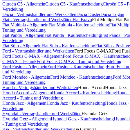
Citroën C5 - Allgemein
Citroën C5 - Kaufentscheidung
Citroën C5 - 
Veredelung
Dacia - Vertragshändler und Werkstätten
Dacia Duster
Dacia Logan
Fiat - Vertragshändler und Werkstätten
Fiat Bravo
Fiat Multipla
Fiat Pa
Fiat Multipla - Allgemein
Fiat Multipla - Kaufentscheidung
Fiat Multi
Tuning und Veredelung
Fiat Panda - Allgemein
Fiat Panda - Kaufentscheidung
Fiat Panda - P
Veredelung
Fiat Stilo - Allgemein
Fiat Stilo - Kaufentscheidung
Fiat Stilo - Posit
Ford - Vertragshändler und Werkstätten
Ford Focus C-MAX
Ford Fus
Ford Focus C-MAX - Allgemein
Ford Focus C-MAX - Kaufentschei
C-MAX - Technik
Ford Focus C-MAX - Tuning und Veredelung
Ford Fusion - Allgemein
Ford Fusion - Kaufentscheidung
Ford Fusion
und Veredelung
Ford Mondeo - Allgemein
Ford Mondeo - Kaufentscheidung
Ford Mon
Tuning und Veredelung
Honda - Vertragshändler und Werkstätten
Honda Accord
Honda Jazz
Honda Accord - Allgemein
Honda Accord - Kaufentscheidung
Honda 
Accord - Tuning und Veredelung
Honda Jazz - Allgemein
Honda Jazz - Kaufentscheidung
Honda Jazz -
Veredelung
Hyundai - Vertragshändler und Werkstätten
Hyundai Getz
Hyundai Getz - Allgemein
Hyundai Getz - Kaufentscheidung
Hyundai 
- Tuning und Veredelung
Kia - Vertragshändler und Werkstätten
Kia Carnival