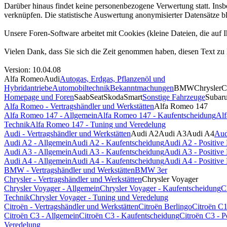
Darüber hinaus findet keine personenbezogene Verwertung statt. Ins
verknüpfen. Die statistische Auswertung anonymisierter Datensätze bl
Unsere Foren-Software arbeitet mit Cookies (kleine Dateien, die au
Vielen Dank, dass Sie sich die Zeit genommen haben, diesen Text zu 
Version: 10.04.08
Alfa Romeo
Audi
Autogas, Erdgas, Pflanzenöl und
Hybridantriebe
Automobiltechnik
Bekanntmachungen
BMW
Chrysler
C
Homepage und Foren
Saab
Seat
Skoda
Smart
Sonstige Fahrzeuge
Subar
Alfa Romeo - Vertragshändler und Werkstätten
Alfa Romeo 147
Alfa Romeo 147 - Allgemein
Alfa Romeo 147 - Kaufentscheidung
Alf
Technik
Alfa Romeo 147 - Tuning und Veredelung
Audi - Vertragshändler und Werkstätten
Audi A2
Audi A3
Audi A4
Aud
Audi A2 - Allgemein
Audi A2 - Kaufentscheidung
Audi A2 - Positiv
Audi A3 - Allgemein
Audi A3 - Kaufentscheidung
Audi A3 - Positiv
Audi A4 - Allgemein
Audi A4 - Kaufentscheidung
Audi A4 - Positiv
BMW - Vertragshändler und Werkstätten
BMW 3er
Chrysler - Vertragshändler und Werkstätten
Chrysler Voyager
Chrysler Voyager - Allgemein
Chrysler Voyager - Kaufentscheidung
C
Technik
Chrysler Voyager - Tuning und Veredelung
Citroën - Vertragshändler und Werkstätten
Citroën Berlingo
Citroën C
Citroën C3 - Allgemein
Citroën C3 - Kaufentscheidung
Citroën C3 - 
Veredelung