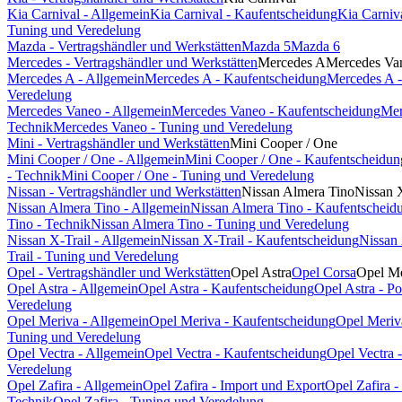
Kia Carnival - Allgemein
Kia Carnival - Kaufentscheidung
Kia Carniv
Tuning und Veredelung
Mazda - Vertragshändler und Werkstätten
Mazda 5
Mazda 6
Mercedes - Vertragshändler und Werkstätten
Mercedes A
Mercedes Va
Mercedes A - Allgemein
Mercedes A - Kaufentscheidung
Mercedes A -
Veredelung
Mercedes Vaneo - Allgemein
Mercedes Vaneo - Kaufentscheidung
Mer
Technik
Mercedes Vaneo - Tuning und Veredelung
Mini - Vertragshändler und Werkstätten
Mini Cooper / One
Mini Cooper / One - Allgemein
Mini Cooper / One - Kaufentscheidun
- Technik
Mini Cooper / One - Tuning und Veredelung
Nissan - Vertragshändler und Werkstätten
Nissan Almera Tino
Nissan 
Nissan Almera Tino - Allgemein
Nissan Almera Tino - Kaufentscheid
Tino - Technik
Nissan Almera Tino - Tuning und Veredelung
Nissan X-Trail - Allgemein
Nissan X-Trail - Kaufentscheidung
Nissan 
Trail - Tuning und Veredelung
Opel - Vertragshändler und Werkstätten
Opel Astra
Opel Corsa
Opel Me
Opel Astra - Allgemein
Opel Astra - Kaufentscheidung
Opel Astra - P
Veredelung
Opel Meriva - Allgemein
Opel Meriva - Kaufentscheidung
Opel Meriv
Tuning und Veredelung
Opel Vectra - Allgemein
Opel Vectra - Kaufentscheidung
Opel Vectra 
Veredelung
Opel Zafira - Allgemein
Opel Zafira - Import und Export
Opel Zafira 
Technik
Opel Zafira - Tuning und Veredelung