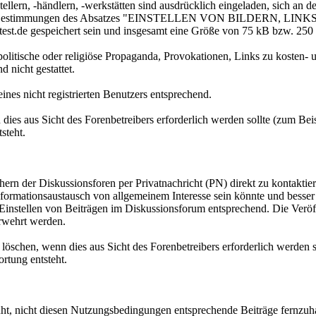
llern, -händlern, -werkstätten sind ausdrücklich eingeladen, sich an 
lten die Bestimmungen des Absatzes "EINSTELLEN VON BILDERN, LI
test.de gespeichert sein und insgesamt eine Größe von 75 kB bzw. 250 P
olitische oder religiöse Propaganda, Provokationen, Links zu kosten- u
 nicht gestattet.
nes nicht registrierten Benutzers entsprechend.
enn dies aus Sicht des Forenbetreibers erforderlich werden sollte (zum 
steht.
uchern der Diskussionsforen per Privatnachricht (PN) direkt zu kontaktie
nformationsaustausch von allgemeinem Interesse sein könnte und besser
as Einstellen von Beiträgen im Diskussionsforum entsprechend. Die Ver
rwehrt werden.
 zu löschen, wenn dies aus Sicht des Forenbetreibers erforderlich werde
ortung entsteht.
ht, nicht diesen Nutzungsbedingungen entsprechende Beiträge fernzuh