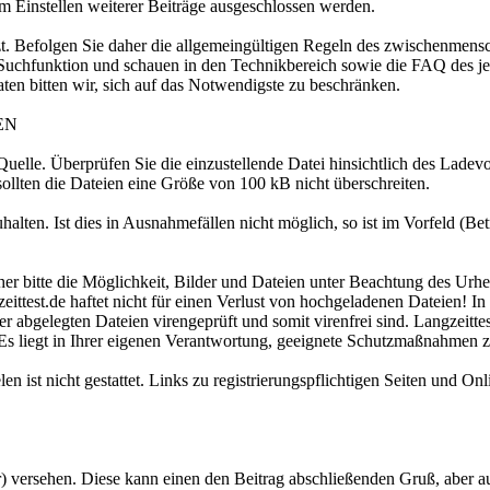
 Einstellen weiterer Beiträge ausgeschlossen werden.
zt. Befolgen Sie daher die allgemeingültigen Regeln des zwischenmensc
e Suchfunktion und schauen in den Technikbereich sowie die FAQ des jew
taten bitten wir, sich auf das Notwendigste zu beschränken.
EN
uelle. Überprüfen Sie die einzustellende Datei hinsichtlich des Ladev
sollten die Dateien eine Größe von 100 kB nicht überschreiten.
halten. Ist dies in Ausnahmefällen nicht möglich, so ist im Vorfeld (Be
her bitte die Möglichkeit, Bilder und Dateien unter Beachtung des Urh
angzeittest.de haftet nicht für einen Verlust von hochgeladenen Dateien
abgelegten Dateien virengeprüft und somit virenfrei sind. Langzeitte
s liegt in Ihrer eigenen Verantwortung, geeignete Schutzmaßnahmen zu
n ist nicht gestattet. Links zu registrierungspflichtigen Seiten und On
tur) versehen. Diese kann einen den Beitrag abschließenden Gruß, aber