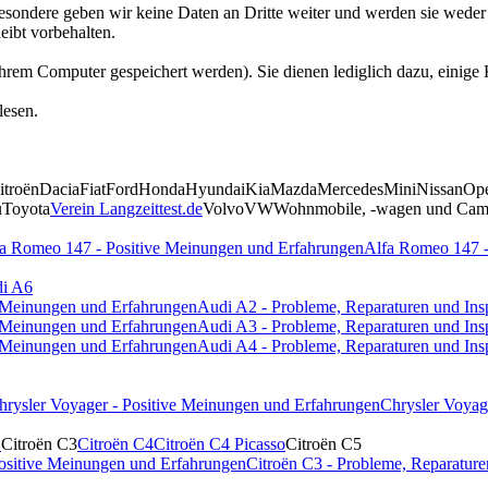
besondere geben wir keine Daten an Dritte weiter und werden sie wede
eibt vorbehalten.
f Ihrem Computer gespeichert werden). Sie dienen lediglich dazu, ein
lesen.
itroën
Dacia
Fiat
Ford
Honda
Hyundai
Kia
Mazda
Mercedes
Mini
Nissan
Op
u
Toyota
Verein Langzeittest.de
Volvo
VW
Wohnmobile, -wagen und Camp
a Romeo 147 - Positive Meinungen und Erfahrungen
Alfa Romeo 147 -
i A6
e Meinungen und Erfahrungen
Audi A2 - Probleme, Reparaturen und Ins
e Meinungen und Erfahrungen
Audi A3 - Probleme, Reparaturen und Ins
e Meinungen und Erfahrungen
Audi A4 - Probleme, Reparaturen und Ins
hrysler Voyager - Positive Meinungen und Erfahrungen
Chrysler Voyag
1
Citroën C3
Citroën C4
Citroën C4 Picasso
Citroën C5
Positive Meinungen und Erfahrungen
Citroën C3 - Probleme, Reparature