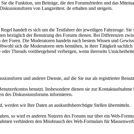
zen Sie die Funktion, um Beiträge, die den Forumsfrieden und das Mitei
 Diskussionsforen von Langzeittest. de erhalten und steigern.
egel handelt es sich um die Testfahrer der jeweiligen Fahrzeuge. Sie s
lemen bezüglich der Benutzung des Forums dienen. Bei Differenzen zwis
n der Foren. Die Moderatoren handeln nach bestem Wissen und Gewissen. 
wohl sich die Moderatoren stets bemühen, in ihrer Tätigkeit sachlich 
 oder Threads vorübergehend verbergen, wenn ihrerseits Unsicherheit
ionsforen und anderer Dienste, auf die Sie nur als registrierter Benut
 Benutzerkontos benutzt. Insbesondere dienen sie zur Kontaktaufnahme
n des Diskussionsforums informieren.
nd, werden wir Ihre Daten an auskunftsberechtigte Stellen übermitteln.
haben, so wird es anderen Nutzern des Forums nur über ein Web-Formula
aßnahmen verhindern den Missbrauch des Web-Formulars für Massenwer