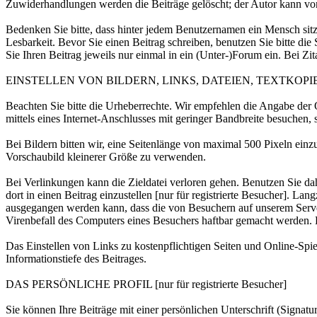
Zuwiderhandlungen werden die Beiträge gelöscht; der Autor kann vom
Bedenken Sie bitte, dass hinter jedem Benutzernamen ein Mensch sit
Lesbarkeit. Bevor Sie einen Beitrag schreiben, benutzen Sie bitte di
Sie Ihren Beitrag jeweils nur einmal in ein (Unter-)Forum ein. Bei Zi
EINSTELLEN VON BILDERN, LINKS, DATEIEN, TEXTKOPI
Beachten Sie bitte die Urheberrechte. Wir empfehlen die Angabe der Q
mittels eines Internet-Anschlusses mit geringer Bandbreite besuchen, 
Bei Bildern bitten wir, eine Seitenlänge von maximal 500 Pixeln einzu
Vorschaubild kleinerer Größe zu verwenden.
Bei Verlinkungen kann die Zieldatei verloren gehen. Benutzen Sie da
dort in einen Beitrag einzustellen [nur für registrierte Besucher]. L
ausgegangen werden kann, dass die von Besuchern auf unserem Server 
Virenbefall des Computers eines Besuchers haftbar gemacht werden. E
Das Einstellen von Links zu kostenpflichtigen Seiten und Online-Spiele
Informationstiefe des Beitrages.
DAS PERSÖNLICHE PROFIL [nur für registrierte Besucher]
Sie können Ihre Beiträge mit einer persönlichen Unterschrift (Signa