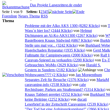
Das Projekt Langzeittest.de endet
Seite 1 von 9
Seiten:
1
2
3
4
5
Forenliste
Neues Thema
RSS
Thema
Probleme mit der Alko AKS 1300 (8282 Klicks)
von
T
Wass`n hier los? (2444 Klicks)
von
Helmut
Dichtungen an Al-Ko AKS1300 (2267 Klicks)
von
W
Bastelbogen Knaus Südwind (6867 Klicks)
von
Burkh
Stelle uns mal vor... (3242 Klicks)
von
Burkhard Webe
Hagelschaden Reparatur (1935 Klicks)
von
Gerd Malk
Fußmatte für Campingwagen (2000 Klicks)
von
Ralf
Caravan-Spiegel zu verkaufen (2200 Klicks)
von
Ex-T
Gebrauchtes WoMo (2629 Klicks)
von
Harald S.
Gestern in Sundern (2182 Klicks)
von
Chr
Wohnwagen???? (2 Klicks)
von
Jan Morgenthum
Separates Zelt für Besuche (2376 Klicks)
von
MariaM
caravaning-info (2538 Klicks)
von
cabr
Rechtsfrage: Parken am Straßenrand? (5314 Klicks)
v
Knaus Tabbert gerettet (2552 Klicks)
von
Burkhard W
keine Beiträge (2252 Klicks)
von
ducati
Leserbrief in der Zeitschrift Caravaning (2539 Klicks)
"Der Tod hat eine Anhängerkupplung!" (2866 Klicks)