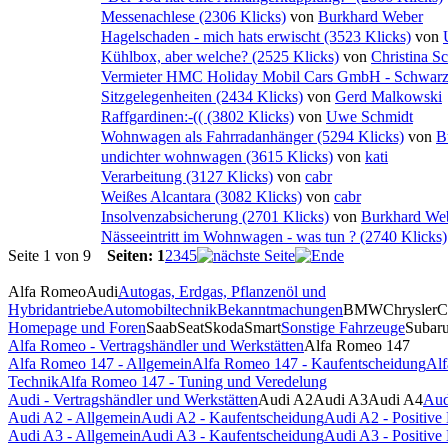
Messenachlese (2306 Klicks)
von
Burkhard Weber
Hagelschaden - mich hats erwischt (3523 Klicks)
von
Kühlbox, aber welche? (2525 Klicks)
von
Christina S
Vermieter HMC Holiday Mobil Cars GmbH - Schwarze
Sitzgelegenheiten (2434 Klicks)
von
Gerd Malkowski
Raffgardinen:-(( (3802 Klicks)
von
Uwe Schmidt
Wohnwagen als Fahrradanhänger (5294 Klicks)
von
B
undichter wohnwagen (3615 Klicks)
von
kati
Verarbeitung (3127 Klicks)
von
cabr
Weißes Alcantara (3082 Klicks)
von
cabr
Insolvenzabsicherung (2701 Klicks)
von
Burkhard We
Nässeeintritt im Wohnwagen - was tun ? (2740 Klicks)
Seite 1 von 9
Seiten:
1
2
3
4
5
Alfa Romeo
Audi
Autogas, Erdgas, Pflanzenöl und
Hybridantriebe
Automobiltechnik
Bekanntmachungen
BMW
Chrysler
C
Homepage und Foren
Saab
Seat
Skoda
Smart
Sonstige Fahrzeuge
Subar
Alfa Romeo - Vertragshändler und Werkstätten
Alfa Romeo 147
Alfa Romeo 147 - Allgemein
Alfa Romeo 147 - Kaufentscheidung
Alf
Technik
Alfa Romeo 147 - Tuning und Veredelung
Audi - Vertragshändler und Werkstätten
Audi A2
Audi A3
Audi A4
Aud
Audi A2 - Allgemein
Audi A2 - Kaufentscheidung
Audi A2 - Positiv
Audi A3 - Allgemein
Audi A3 - Kaufentscheidung
Audi A3 - Positiv