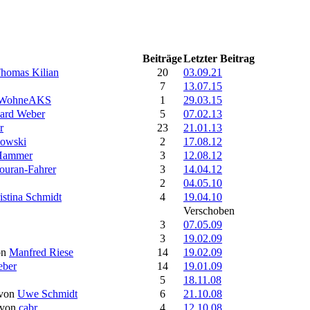
Beiträge
Letzter Beitrag
homas Kilian
20
03.09.21
7
13.07.15
WohneAKS
1
29.03.15
ard Weber
5
07.02.13
r
23
21.01.13
owski
2
17.08.12
 Hammer
3
12.08.12
ouran-Fahrer
3
14.04.12
2
04.05.10
istina Schmidt
4
19.04.10
Verschoben
3
07.05.09
3
19.02.09
on
Manfred Riese
14
19.02.09
eber
14
19.01.09
5
18.11.08
von
Uwe Schmidt
6
21.10.08
von
cabr
4
12.10.08