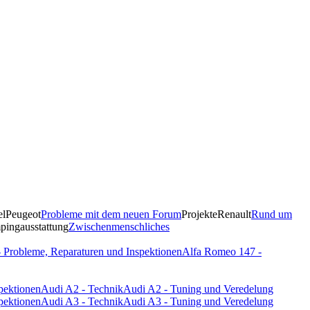
el
Peugeot
Probleme mit dem neuen Forum
Projekte
Renault
Rund um
ingausstattung
Zwischenmenschliches
 Probleme, Reparaturen und Inspektionen
Alfa Romeo 147 -
pektionen
Audi A2 - Technik
Audi A2 - Tuning und Veredelung
pektionen
Audi A3 - Technik
Audi A3 - Tuning und Veredelung