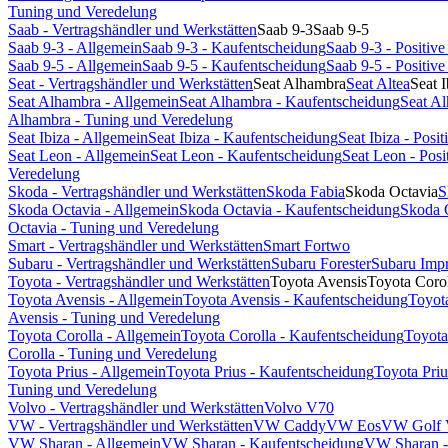
Tuning und Veredelung
Saab - Vertragshändler und Werkstätten
Saab 9-3
Saab 9-5
Saab 9-3 - Allgemein
Saab 9-3 - Kaufentscheidung
Saab 9-3 - Positi
Saab 9-5 - Allgemein
Saab 9-5 - Kaufentscheidung
Saab 9-5 - Positi
Seat - Vertragshändler und Werkstätten
Seat Alhambra
Seat Altea
Seat I
Seat Alhambra - Allgemein
Seat Alhambra - Kaufentscheidung
Seat A
Alhambra - Tuning und Veredelung
Seat Ibiza - Allgemein
Seat Ibiza - Kaufentscheidung
Seat Ibiza - Pos
Seat Leon - Allgemein
Seat Leon - Kaufentscheidung
Seat Leon - Pos
Veredelung
Skoda - Vertragshändler und Werkstätten
Skoda Fabia
Skoda Octavia
S
Skoda Octavia - Allgemein
Skoda Octavia - Kaufentscheidung
Skoda 
Octavia - Tuning und Veredelung
Smart - Vertragshändler und Werkstätten
Smart Fortwo
Subaru - Vertragshändler und Werkstätten
Subaru Forester
Subaru Imp
Toyota - Vertragshändler und Werkstätten
Toyota Avensis
Toyota Coro
Toyota Avensis - Allgemein
Toyota Avensis - Kaufentscheidung
Toyot
Avensis - Tuning und Veredelung
Toyota Corolla - Allgemein
Toyota Corolla - Kaufentscheidung
Toyota
Corolla - Tuning und Veredelung
Toyota Prius - Allgemein
Toyota Prius - Kaufentscheidung
Toyota Pri
Tuning und Veredelung
Volvo - Vertragshändler und Werkstätten
Volvo V70
VW - Vertragshändler und Werkstätten
VW Caddy
VW Eos
VW Golf
VW Sharan - Allgemein
VW Sharan - Kaufentscheidung
VW Sharan -