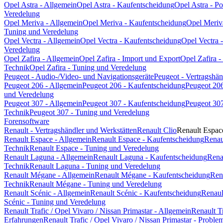
Opel Astra - Allgemein
Opel Astra - Kaufentscheidung
Opel Astra - P
Veredelung
Opel Meriva - Allgemein
Opel Meriva - Kaufentscheidung
Opel Meriv
Tuning und Veredelung
Opel Vectra - Allgemein
Opel Vectra - Kaufentscheidung
Opel Vectra 
Veredelung
Opel Zafira - Allgemein
Opel Zafira - Import und Export
Opel Zafira 
Technik
Opel Zafira - Tuning und Veredelung
Peugeot - Audio-/Video- und Navigationsgeräte
Peugeot - Vertragshän
Peugeot 206 - Allgemein
Peugeot 206 - Kaufentscheidung
Peugeot 206
und Veredelung
Peugeot 307 - Allgemein
Peugeot 307 - Kaufentscheidung
Peugeot 307
Technik
Peugeot 307 - Tuning und Veredelung
Forensoftware
Renault - Vertragshändler und Werkstätten
Renault Clio
Renault Espac
Renault Espace - Allgemein
Renault Espace - Kaufentscheidung
Renau
Technik
Renault Espace - Tuning und Veredelung
Renault Laguna - Allgemein
Renault Laguna - Kaufentscheidung
Rena
Technik
Renault Laguna - Tuning und Veredelung
Renault Mégane - Allgemein
Renault Mégane - Kaufentscheidung
Ren
Technik
Renault Mégane - Tuning und Veredelung
Renault Scénic - Allgemein
Renault Scénic - Kaufentscheidung
Renaul
Scénic - Tuning und Veredelung
Renault Trafic / Opel Vivaro / Nissan Primastar - Allgemein
Renault T
Erfahrungen
Renault Trafic / Opel Vivaro / Nissan Primastar - Probl