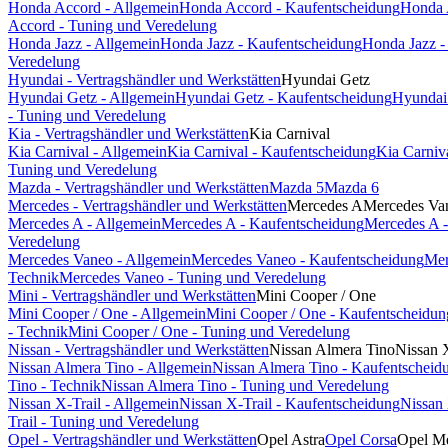
Honda Accord - Allgemein
Honda Accord - Kaufentscheidung
Honda 
Accord - Tuning und Veredelung
Honda Jazz - Allgemein
Honda Jazz - Kaufentscheidung
Honda Jazz -
Veredelung
Hyundai - Vertragshändler und Werkstätten
Hyundai Getz
Hyundai Getz - Allgemein
Hyundai Getz - Kaufentscheidung
Hyundai 
- Tuning und Veredelung
Kia - Vertragshändler und Werkstätten
Kia Carnival
Kia Carnival - Allgemein
Kia Carnival - Kaufentscheidung
Kia Carniv
Tuning und Veredelung
Mazda - Vertragshändler und Werkstätten
Mazda 5
Mazda 6
Mercedes - Vertragshändler und Werkstätten
Mercedes A
Mercedes Va
Mercedes A - Allgemein
Mercedes A - Kaufentscheidung
Mercedes A -
Veredelung
Mercedes Vaneo - Allgemein
Mercedes Vaneo - Kaufentscheidung
Mer
Technik
Mercedes Vaneo - Tuning und Veredelung
Mini - Vertragshändler und Werkstätten
Mini Cooper / One
Mini Cooper / One - Allgemein
Mini Cooper / One - Kaufentscheidun
- Technik
Mini Cooper / One - Tuning und Veredelung
Nissan - Vertragshändler und Werkstätten
Nissan Almera Tino
Nissan 
Nissan Almera Tino - Allgemein
Nissan Almera Tino - Kaufentscheid
Tino - Technik
Nissan Almera Tino - Tuning und Veredelung
Nissan X-Trail - Allgemein
Nissan X-Trail - Kaufentscheidung
Nissan 
Trail - Tuning und Veredelung
Opel - Vertragshändler und Werkstätten
Opel Astra
Opel Corsa
Opel Me