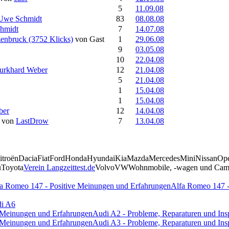
5
11.09.08
Uwe Schmidt
83
08.08.08
chmidt
7
14.07.08
nbruck (3752 Klicks)
von Gast
1
29.06.08
9
03.05.08
10
22.04.08
urkhard Weber
12
21.04.08
5
21.04.08
1
15.04.08
1
15.04.08
ber
12
14.04.08
von
LastDrow
7
13.04.08
itroën
Dacia
Fiat
Ford
Honda
Hyundai
Kia
Mazda
Mercedes
Mini
Nissan
Op
u
Toyota
Verein Langzeittest.de
Volvo
VW
Wohnmobile, -wagen und Camp
a Romeo 147 - Positive Meinungen und Erfahrungen
Alfa Romeo 147 -
i A6
e Meinungen und Erfahrungen
Audi A2 - Probleme, Reparaturen und Ins
e Meinungen und Erfahrungen
Audi A3 - Probleme, Reparaturen und Ins