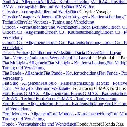
Audi A4 - Allgemein
Audi A4 - Kaufentscheidung
Audi A4 - Positiv
BMW - Vertragshändler und Werkstätten
BMW 3er
Chrysler - Vertragshändler und Werkstätten
Chrysler Voyager
Chrysler Voyager - Allgemein
Chrysler Voyager - Kaufentscheidung
C
Technik
Chrysler Voyager - Tuning und Veredelung
Citroën - Vertragshändler und Werkstätten
Citroën Berlingo
Citroën C
Citroën C3 - Allgemein
Citroën C3 - Kaufentscheidung
Citroën C3 - 
Veredelung
Citroën C5 - Allgemein
Citroën C5 - Kaufentscheidung
Citroën C5 - 
Veredelung
Dacia - Vertragshändler und Werkstätten
Dacia Duster
Dacia Logan
Fiat - Vertragshändler und Werkstätten
Fiat Bravo
Fiat Multipla
Fiat Pa
Fiat Multipla - Allgemein
Fiat Multipla - Kaufentscheidung
Fiat Multi
Tuning und Veredelung
Fiat Panda - Allgemein
Fiat Panda - Kaufentscheidung
Fiat Panda - P
Veredelung
Fiat Stilo - Allgemein
Fiat Stilo - Kaufentscheidung
Fiat Stilo - Posit
Ford - Vertragshändler und Werkstätten
Ford Focus C-MAX
Ford Fus
Ford Focus C-MAX - Allgemein
Ford Focus C-MAX - Kaufentschei
C-MAX - Technik
Ford Focus C-MAX - Tuning und Veredelung
Ford Fusion - Allgemein
Ford Fusion - Kaufentscheidung
Ford Fusion
und Veredelung
Ford Mondeo - Allgemein
Ford Mondeo - Kaufentscheidung
Ford Mon
Tuning und Veredelung
Honda - Vertragshändler und Werkstätten
Honda Accord
Honda Jazz