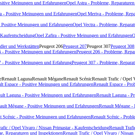
ositive Meinungen und Erfahrungen
Opel Astra - Probleme, Reparaturen
a - Positive Meinungen und Erfahrungen
Opel Meriva - Probleme, Repa
- Positive Meinungen und Erfahrungen
Opel Vectra - Probleme, Reparat
- Kaufentscheidung
Opel Zafira - Positive Meinungen und Erfahrungen
O
dler und Werkstätten
Peugeot 206
Peugeot 207
Peugeot 307
Peugeot 308
 - Positive Meinungen und Erfahrungen
Peugeot 206 - Probleme, Repa
 - Positive Meinungen und Erfahrung
Peugeot 307 - Probleme, Reparat
e
Renault Laguna
Renault Mégane
Renault Scénic
Renault Trafic / Opel 
lt Espace - Positive Meinungen und Erfahrungen
Renault Espace - Pro
ult Laguna - Positive Meinungen und Erfahrungen
Renault Laguna - Pr
ault Mégane - Positive Meinungen und Erfahrungen
Renault Mégane - 
t Scénic - Positive Meinungen und Erfahrungen
Renault Scénic - Probl
rafic / Opel Vivaro / Nissan Primastar - Kaufentscheidung
Renault Trafi
eme, Reparaturen und Inspektionen
Renault Trafic / Opel Vivaro / Nissan