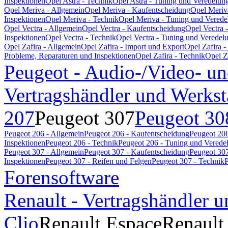
Inspektionen
Opel Astra - Technik
Opel Astra - Tuning und Veredelun
Opel Meriva - Allgemein
Opel Meriva - Kaufentscheidung
Opel Meriv
Inspektionen
Opel Meriva - Technik
Opel Meriva - Tuning und Verede
Opel Vectra - Allgemein
Opel Vectra - Kaufentscheidung
Opel Vectra 
Inspektionen
Opel Vectra - Technik
Opel Vectra - Tuning und Veredel
Opel Zafira - Allgemein
Opel Zafira - Import und Export
Opel Zafira 
Probleme, Reparaturen und Inspektionen
Opel Zafira - Technik
Opel Z
Peugeot - Audio-/Video- un
Vertragshändler und Werkst
207
Peugeot 307
Peugeot 30
Peugeot 206 - Allgemein
Peugeot 206 - Kaufentscheidung
Peugeot 206
Inspektionen
Peugeot 206 - Technik
Peugeot 206 - Tuning und Verede
Peugeot 307 - Allgemein
Peugeot 307 - Kaufentscheidung
Peugeot 307
Inspektionen
Peugeot 307 - Reifen und Felgen
Peugeot 307 - Technik
P
Forensoftware
Renault - Vertragshändler u
Clio
Renault Espace
Renault