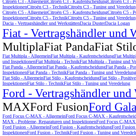
Citroën C3 - Allgemein
Citroën C3 - Kaufentscheidung
Citroën C3 - 
Inspektionen
Citroën C3 - Technik
Citroën C3 - Tuning und Veredelu
Citroën C5 - Allgemein
Citroën C5 - Kaufentscheidung
Citroën C5 - 
Inspektionen
Citroën C5 - Technik
Citroën C5 - Tuning und Veredelu
Dacia - Vertragshändler und Werkstätten
Dacia Duster
Dacia Logan
Fiat - Vertragshändler und 
Multipla
Fiat Panda
Fiat Stil
Fiat Multipla - Allgemein
Fiat Multipla - Kaufentscheidung
Fiat Multi
und Inspektionen
Fiat Multipla - Technik
Fiat Multipla - Tuning und V
Fiat Panda - Allgemein
Fiat Panda - Kaufentscheidung
Fiat Panda - P
Inspektionen
Fiat Panda - Technik
Fiat Panda - Tuning und Veredelun
Fiat Stilo - Allgemein
Fiat Stilo - Kaufentscheidung
Fiat Stilo - Posit
Inspektionen
Fiat Stilo - Technik
Fiat Stilo - Tuning und Veredelung
Ford - Vertragshändler und
MAX
Ford Fusion
Ford Gal
Ford Focus C-MAX - Allgemein
Ford Focus C-MAX - Kaufentschei
MAX - Probleme, Reparaturen und Inspektionen
Ford Focus C-MAX 
Ford Fusion - Allgemein
Ford Fusion - Kaufentscheidung
Ford Fusion
Inspektionen
Ford Fusion - Technik
Ford Fusion - Tuning und Verede