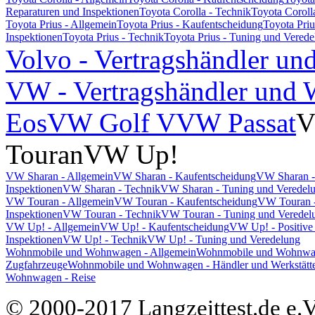
Reparaturen und Inspektionen
Toyota Corolla - Technik
Toyota Coroll
Toyota Prius - Allgemein
Toyota Prius - Kaufentscheidung
Toyota Pri
Inspektionen
Toyota Prius - Technik
Toyota Prius - Tuning und Vered
Volvo - Vertragshändler un
VW - Vertragshändler und W
Eos
VW Golf V
VW Passat
V
Touran
VW Up!
VW Sharan - Allgemein
VW Sharan - Kaufentscheidung
VW Sharan -
Inspektionen
VW Sharan - Technik
VW Sharan - Tuning und Veredel
VW Touran - Allgemein
VW Touran - Kaufentscheidung
VW Touran -
Inspektionen
VW Touran - Technik
VW Touran - Tuning und Veredel
VW Up! - Allgemein
VW Up! - Kaufentscheidung
VW Up! - Positive
Inspektionen
VW Up! - Technik
VW Up! - Tuning und Veredelung
Wohnmobile und Wohnwagen - Allgemein
Wohnmobile und Wohnwage
Zugfahrzeuge
Wohnmobile und Wohnwagen - Händler und Werkstätt
Wohnwagen - Reise
© 2000-2017 Langzeittest.de e.