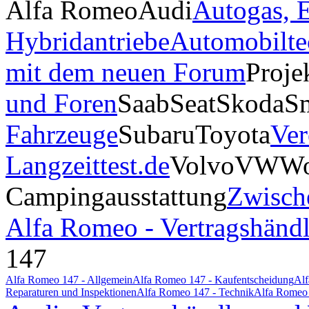
Alfa Romeo
Audi
Autogas, E
Hybridantriebe
Automobilte
mit dem neuen Forum
Proje
und Foren
Saab
Seat
Skoda
S
Fahrzeuge
Subaru
Toyota
Ver
Langzeittest.de
Volvo
VW
Wo
Campingausstattung
Zwisch
Alfa Romeo - Vertragshändl
147
Alfa Romeo 147 - Allgemein
Alfa Romeo 147 - Kaufentscheidung
Alf
Reparaturen und Inspektionen
Alfa Romeo 147 - Technik
Alfa Romeo 