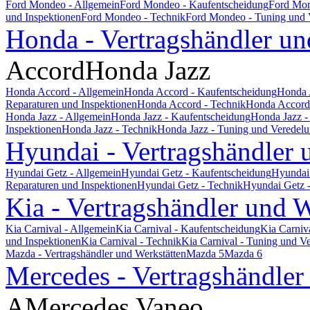
Ford Mondeo - Allgemein
Ford Mondeo - Kaufentscheidung
Ford Mon
und Inspektionen
Ford Mondeo - Technik
Ford Mondeo - Tuning und 
Honda - Vertragshändler un
Accord
Honda Jazz
Honda Accord - Allgemein
Honda Accord - Kaufentscheidung
Honda 
Reparaturen und Inspektionen
Honda Accord - Technik
Honda Accord 
Honda Jazz - Allgemein
Honda Jazz - Kaufentscheidung
Honda Jazz -
Inspektionen
Honda Jazz - Technik
Honda Jazz - Tuning und Veredel
Hyundai - Vertragshändler 
Hyundai Getz - Allgemein
Hyundai Getz - Kaufentscheidung
Hyundai 
Reparaturen und Inspektionen
Hyundai Getz - Technik
Hyundai Getz 
Kia - Vertragshändler und W
Kia Carnival - Allgemein
Kia Carnival - Kaufentscheidung
Kia Carniv
und Inspektionen
Kia Carnival - Technik
Kia Carnival - Tuning und V
Mazda - Vertragshändler und Werkstätten
Mazda 5
Mazda 6
Mercedes - Vertragshändler
A
Mercedes Vaneo