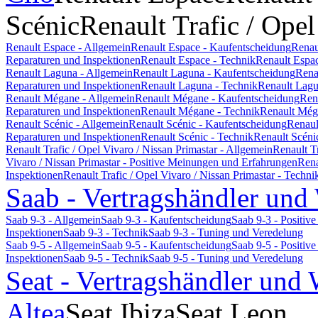
Scénic
Renault Trafic / Opel
Renault Espace - Allgemein
Renault Espace - Kaufentscheidung
Renau
Reparaturen und Inspektionen
Renault Espace - Technik
Renault Espa
Renault Laguna - Allgemein
Renault Laguna - Kaufentscheidung
Rena
Reparaturen und Inspektionen
Renault Laguna - Technik
Renault Lagu
Renault Mégane - Allgemein
Renault Mégane - Kaufentscheidung
Ren
Reparaturen und Inspektionen
Renault Mégane - Technik
Renault Még
Renault Scénic - Allgemein
Renault Scénic - Kaufentscheidung
Renaul
Reparaturen und Inspektionen
Renault Scénic - Technik
Renault Scéni
Renault Trafic / Opel Vivaro / Nissan Primastar - Allgemein
Renault T
Vivaro / Nissan Primastar - Positive Meinungen und Erfahrungen
Rena
Inspektionen
Renault Trafic / Opel Vivaro / Nissan Primastar - Techni
Saab - Vertragshändler und
Saab 9-3 - Allgemein
Saab 9-3 - Kaufentscheidung
Saab 9-3 - Positi
Inspektionen
Saab 9-3 - Technik
Saab 9-3 - Tuning und Veredelung
Saab 9-5 - Allgemein
Saab 9-5 - Kaufentscheidung
Saab 9-5 - Positi
Inspektionen
Saab 9-5 - Technik
Saab 9-5 - Tuning und Veredelung
Seat - Vertragshändler und 
Altea
Seat Ibiza
Seat Leon