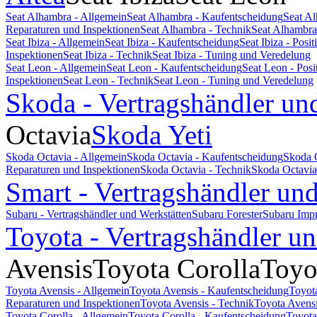
Seat Alhambra - Allgemein
Seat Alhambra - Kaufentscheidung
Seat A
Reparaturen und Inspektionen
Seat Alhambra - Technik
Seat Alhambra
Seat Ibiza - Allgemein
Seat Ibiza - Kaufentscheidung
Seat Ibiza - Pos
Inspektionen
Seat Ibiza - Technik
Seat Ibiza - Tuning und Veredelung
Seat Leon - Allgemein
Seat Leon - Kaufentscheidung
Seat Leon - Pos
Inspektionen
Seat Leon - Technik
Seat Leon - Tuning und Veredelung
Skoda - Vertragshändler un
Octavia
Skoda Yeti
Skoda Octavia - Allgemein
Skoda Octavia - Kaufentscheidung
Skoda 
Reparaturen und Inspektionen
Skoda Octavia - Technik
Skoda Octavia
Smart - Vertragshändler un
Subaru - Vertragshändler und Werkstätten
Subaru Forester
Subaru Imp
Toyota - Vertragshändler u
Avensis
Toyota Corolla
Toyo
Toyota Avensis - Allgemein
Toyota Avensis - Kaufentscheidung
Toyot
Reparaturen und Inspektionen
Toyota Avensis - Technik
Toyota Avensi
Toyota Corolla - Allgemein
Toyota Corolla - Kaufentscheidung
Toyota