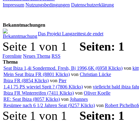
Impressum
Nutzungsbedingungen
Datenschutzerklärung
Bekanntmachungen
Das Projekt Langzeittest.de endet
Seite 1 von 1
Seiten:
1
Forenliste
Neues Thema
RSS
Thema
Seat Ibiza 1,4i Sondermod. Fresh, Bj 1996,6K (6958 Klicks)
von
kit
Mein Seat Ibiza FR (8801 Klicks)
von
Christian Lücke
Ibiza FR (8854 Klicks)
von
Pier
1.4 l 75 PS wieviel Sprit ? (7806 Klicks)
von
vielleicht bald ibiza fah
Ibiza FR Winterreifen (7411 Klicks)
von
Oliver Koelle
RE: Seat Ibiza (8057 Klicks)
von
Johannes
Resümee nach 6 1/2 Jahren Seat (9257 Klicks)
von
Robert Pichelhof
Seite 1 von 1
Seiten:
1