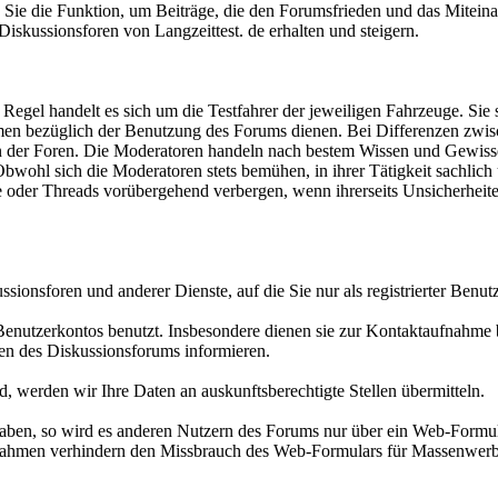
zen Sie die Funktion, um Beiträge, die den Forumsfrieden und das Mitei
 Diskussionsforen von Langzeittest. de erhalten und steigern.
egel handelt es sich um die Testfahrer der jeweiligen Fahrzeuge. Sie s
lemen bezüglich der Benutzung des Forums dienen. Bei Differenzen zwis
n der Foren. Die Moderatoren handeln nach bestem Wissen und Gewissen. 
wohl sich die Moderatoren stets bemühen, in ihrer Tätigkeit sachlich 
 oder Threads vorübergehend verbergen, wenn ihrerseits Unsicherheit
ionsforen und anderer Dienste, auf die Sie nur als registrierter Benut
 Benutzerkontos benutzt. Insbesondere dienen sie zur Kontaktaufnahme
n des Diskussionsforums informieren.
nd, werden wir Ihre Daten an auskunftsberechtigte Stellen übermitteln.
haben, so wird es anderen Nutzern des Forums nur über ein Web-Formula
aßnahmen verhindern den Missbrauch des Web-Formulars für Massenwer