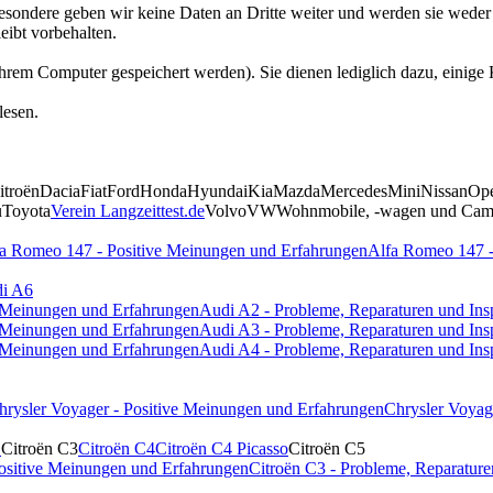
besondere geben wir keine Daten an Dritte weiter und werden sie wede
eibt vorbehalten.
f Ihrem Computer gespeichert werden). Sie dienen lediglich dazu, ein
lesen.
itroën
Dacia
Fiat
Ford
Honda
Hyundai
Kia
Mazda
Mercedes
Mini
Nissan
Op
u
Toyota
Verein Langzeittest.de
Volvo
VW
Wohnmobile, -wagen und Camp
a Romeo 147 - Positive Meinungen und Erfahrungen
Alfa Romeo 147 -
i A6
e Meinungen und Erfahrungen
Audi A2 - Probleme, Reparaturen und Ins
e Meinungen und Erfahrungen
Audi A3 - Probleme, Reparaturen und Ins
e Meinungen und Erfahrungen
Audi A4 - Probleme, Reparaturen und Ins
hrysler Voyager - Positive Meinungen und Erfahrungen
Chrysler Voyag
1
Citroën C3
Citroën C4
Citroën C4 Picasso
Citroën C5
Positive Meinungen und Erfahrungen
Citroën C3 - Probleme, Reparature