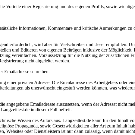
ie Vorteile einer Registrierung und des eigenen Profils, sowie wichti
 zusätzliche Informationen, Kommentare und kritische Anmerkungen zu 
ngend erforderlich, wird aber für Vielschreiber und -leser empfohlen. Un
tellen und Editieren von eigenen Beiträgen inklusive der Möglichkeit,
ung vereinfachen. Voraussetzung für die Nutzung der zusätzlichen Fun
egistrierung nicht abgeleitet werden.
r Emailadresse schreiben.
einer privaten Adresse. Die Emailadresse des Arbeitgebers oder einer 
terleitungen als unerwünscht eingestuft werden könnten, was wiederum 
an die angegebene Emailadresse auszusetzen, wenn der Adressat nicht m
angzeittest.de in diesem Fall befreit.
hnische Wissen des Autors aus. Langzeittest.de kann für den Inhalt vo
religiöse Propaganda, sowie Gesetzwidrigkeiten aller Art zum Inhalt h
Websites oder Dienstleistern ist nur dann zulässig, wenn damit nich