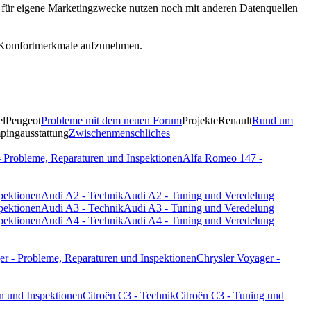
r für eigene Marketingzwecke nutzen noch mit anderen Datenquellen
ige Komfortmerkmale aufzunehmen.
el
Peugeot
Probleme mit dem neuen Forum
Projekte
Renault
Rund um
ingausstattung
Zwischenmenschliches
 Probleme, Reparaturen und Inspektionen
Alfa Romeo 147 -
pektionen
Audi A2 - Technik
Audi A2 - Tuning und Veredelung
pektionen
Audi A3 - Technik
Audi A3 - Tuning und Veredelung
pektionen
Audi A4 - Technik
Audi A4 - Tuning und Veredelung
er - Probleme, Reparaturen und Inspektionen
Chrysler Voyager -
n und Inspektionen
Citroën C3 - Technik
Citroën C3 - Tuning und