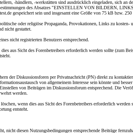
llern, -händlern, -werkstätten sind ausdrücklich eingeladen, sich an 
lten die Bestimmungen des Absatzes "EINSTELLEN VON BILDERN, LI
test.de gespeichert sein und insgesamt eine Größe von 75 kB bzw. 250 P
olitische oder religiöse Propaganda, Provokationen, Links zu kosten- u
 nicht gestattet.
nes nicht registrierten Benutzers entsprechend.
enn dies aus Sicht des Forenbetreibers erforderlich werden sollte (zum 
steht.
uchern der Diskussionsforen per Privatnachricht (PN) direkt zu kontaktie
nformationsaustausch von allgemeinem Interesse sein könnte und besser
as Einstellen von Beiträgen im Diskussionsforum entsprechend. Die Ver
rwehrt werden.
 zu löschen, wenn dies aus Sicht des Forenbetreibers erforderlich werde
ortung entsteht.
ht, nicht diesen Nutzungsbedingungen entsprechende Beiträge fernzuh