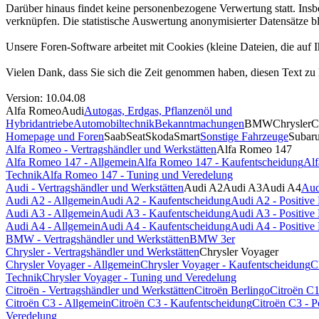
Darüber hinaus findet keine personenbezogene Verwertung statt. Ins
verknüpfen. Die statistische Auswertung anonymisierter Datensätze bl
Unsere Foren-Software arbeitet mit Cookies (kleine Dateien, die au
Vielen Dank, dass Sie sich die Zeit genommen haben, diesen Text zu 
Version: 10.04.08
Alfa Romeo
Audi
Autogas, Erdgas, Pflanzenöl und
Hybridantriebe
Automobiltechnik
Bekanntmachungen
BMW
Chrysler
C
Homepage und Foren
Saab
Seat
Skoda
Smart
Sonstige Fahrzeuge
Subar
Alfa Romeo - Vertragshändler und Werkstätten
Alfa Romeo 147
Alfa Romeo 147 - Allgemein
Alfa Romeo 147 - Kaufentscheidung
Alf
Technik
Alfa Romeo 147 - Tuning und Veredelung
Audi - Vertragshändler und Werkstätten
Audi A2
Audi A3
Audi A4
Aud
Audi A2 - Allgemein
Audi A2 - Kaufentscheidung
Audi A2 - Positiv
Audi A3 - Allgemein
Audi A3 - Kaufentscheidung
Audi A3 - Positiv
Audi A4 - Allgemein
Audi A4 - Kaufentscheidung
Audi A4 - Positiv
BMW - Vertragshändler und Werkstätten
BMW 3er
Chrysler - Vertragshändler und Werkstätten
Chrysler Voyager
Chrysler Voyager - Allgemein
Chrysler Voyager - Kaufentscheidung
C
Technik
Chrysler Voyager - Tuning und Veredelung
Citroën - Vertragshändler und Werkstätten
Citroën Berlingo
Citroën C
Citroën C3 - Allgemein
Citroën C3 - Kaufentscheidung
Citroën C3 - 
Veredelung