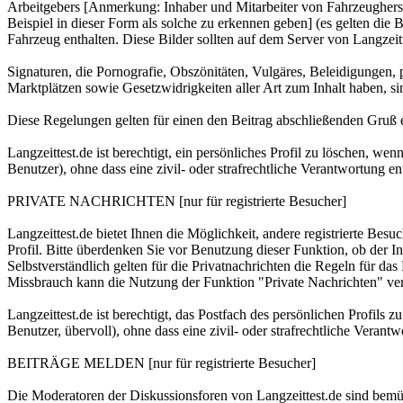
Arbeitgebers [Anmerkung: Inhaber und Mitarbeiter von Fahrzeugherste
Beispiel in dieser Form als solche zu erkennen geben] (es ge
Fahrzeug enthalten. Diese Bilder sollten auf dem Server von Langzeit
Signaturen, die Pornografie, Obszönitäten, Vulgäres, Beleidigungen, p
Marktplätzen sowie Gesetzwidrigkeiten aller Art zum Inhalt haben, sind
Diese Regelungen gelten für einen den Beitrag abschließenden Gruß ei
Langzeittest.de ist berechtigt, ein persönliches Profil zu löschen, w
Benutzer), ohne dass eine zivil- oder strafrechtliche Verantwortung ent
PRIVATE NACHRICHTEN [nur für registrierte Besucher]
Langzeittest.de bietet Ihnen die Möglichkeit, andere registrierte Bes
Profil. Bitte überdenken Sie vor Benutzung dieser Funktion, ob der I
Selbstverständlich gelten für die Privatnachrichten die Regeln für d
Missbrauch kann die Nutzung der Funktion "Private Nachrichten" ve
Langzeittest.de ist berechtigt, das Postfach des persönlichen Profils
Benutzer, übervoll), ohne dass eine zivil- oder strafrechtliche Verantw
BEITRÄGE MELDEN [nur für registrierte Besucher]
Die Moderatoren der Diskussionsforen von Langzeittest.de sind bemü