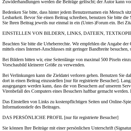
Zuwiderhandlungen werden die Beiträge gelöscht; der Autor kann vom
Bedenken Sie bitte, dass hinter jedem Benutzernamen ein Mensch sit
Lesbarkeit. Bevor Sie einen Beitrag schreiben, benutzen Sie bitte di
Sie Ihren Beitrag jeweils nur einmal in ein (Unter-)Forum ein. Bei Zi
EINSTELLEN VON BILDERN, LINKS, DATEIEN, TEXTKOPI
Beachten Sie bitte die Urheberrechte. Wir empfehlen die Angabe der Q
mittels eines Internet-Anschlusses mit geringer Bandbreite besuchen, 
Bei Bildern bitten wir, eine Seitenlänge von maximal 500 Pixeln einzu
Vorschaubild kleinerer Größe zu verwenden.
Bei Verlinkungen kann die Zieldatei verloren gehen. Benutzen Sie da
dort in einen Beitrag einzustellen [nur für registrierte Besucher]. L
ausgegangen werden kann, dass die von Besuchern auf unserem Server 
Virenbefall des Computers eines Besuchers haftbar gemacht werden. E
Das Einstellen von Links zu kostenpflichtigen Seiten und Online-Spiele
Informationstiefe des Beitrages.
DAS PERSÖNLICHE PROFIL [nur für registrierte Besucher]
Sie können Ihre Beiträge mit einer persönlichen Unterschrift (Signa