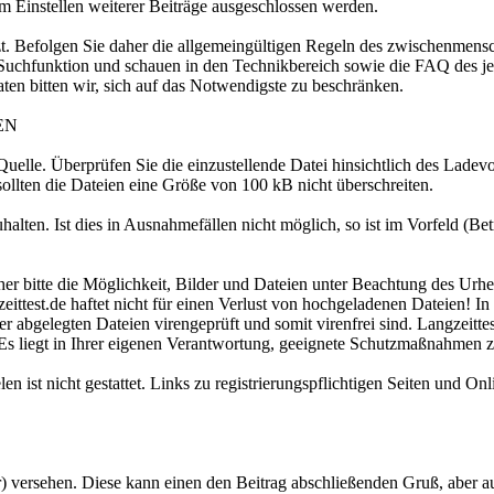
 Einstellen weiterer Beiträge ausgeschlossen werden.
zt. Befolgen Sie daher die allgemeingültigen Regeln des zwischenmensc
e Suchfunktion und schauen in den Technikbereich sowie die FAQ des jew
taten bitten wir, sich auf das Notwendigste zu beschränken.
EN
uelle. Überprüfen Sie die einzustellende Datei hinsichtlich des Ladev
sollten die Dateien eine Größe von 100 kB nicht überschreiten.
halten. Ist dies in Ausnahmefällen nicht möglich, so ist im Vorfeld (Be
her bitte die Möglichkeit, Bilder und Dateien unter Beachtung des Urh
angzeittest.de haftet nicht für einen Verlust von hochgeladenen Dateien
abgelegten Dateien virengeprüft und somit virenfrei sind. Langzeitte
s liegt in Ihrer eigenen Verantwortung, geeignete Schutzmaßnahmen zu
n ist nicht gestattet. Links zu registrierungspflichtigen Seiten und On
tur) versehen. Diese kann einen den Beitrag abschließenden Gruß, aber