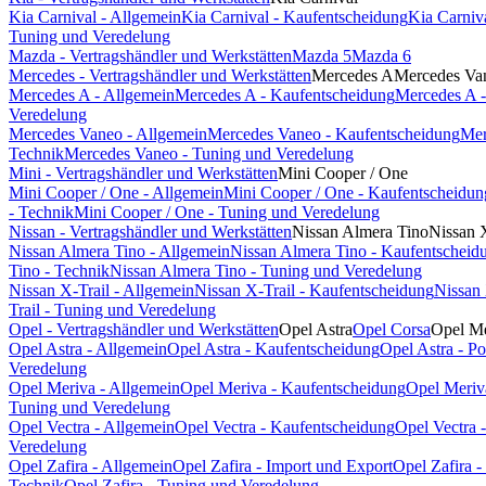
Kia Carnival - Allgemein
Kia Carnival - Kaufentscheidung
Kia Carniv
Tuning und Veredelung
Mazda - Vertragshändler und Werkstätten
Mazda 5
Mazda 6
Mercedes - Vertragshändler und Werkstätten
Mercedes A
Mercedes Va
Mercedes A - Allgemein
Mercedes A - Kaufentscheidung
Mercedes A -
Veredelung
Mercedes Vaneo - Allgemein
Mercedes Vaneo - Kaufentscheidung
Mer
Technik
Mercedes Vaneo - Tuning und Veredelung
Mini - Vertragshändler und Werkstätten
Mini Cooper / One
Mini Cooper / One - Allgemein
Mini Cooper / One - Kaufentscheidun
- Technik
Mini Cooper / One - Tuning und Veredelung
Nissan - Vertragshändler und Werkstätten
Nissan Almera Tino
Nissan 
Nissan Almera Tino - Allgemein
Nissan Almera Tino - Kaufentscheid
Tino - Technik
Nissan Almera Tino - Tuning und Veredelung
Nissan X-Trail - Allgemein
Nissan X-Trail - Kaufentscheidung
Nissan 
Trail - Tuning und Veredelung
Opel - Vertragshändler und Werkstätten
Opel Astra
Opel Corsa
Opel Me
Opel Astra - Allgemein
Opel Astra - Kaufentscheidung
Opel Astra - P
Veredelung
Opel Meriva - Allgemein
Opel Meriva - Kaufentscheidung
Opel Meriv
Tuning und Veredelung
Opel Vectra - Allgemein
Opel Vectra - Kaufentscheidung
Opel Vectra 
Veredelung
Opel Zafira - Allgemein
Opel Zafira - Import und Export
Opel Zafira 
Technik
Opel Zafira - Tuning und Veredelung