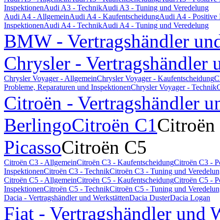
Inspektionen
Audi A3 - Technik
Audi A3 - Tuning und Veredelung
Audi A4 - Allgemein
Audi A4 - Kaufentscheidung
Audi A4 - Positiv
Inspektionen
Audi A4 - Technik
Audi A4 - Tuning und Veredelung
BMW - Vertragshändler und
Chrysler - Vertragshändler 
Chrysler Voyager - Allgemein
Chrysler Voyager - Kaufentscheidung
C
Probleme, Reparaturen und Inspektionen
Chrysler Voyager - Technik
C
Citroën - Vertragshändler u
Berlingo
Citroën C1
Citroën
Picasso
Citroën C5
Citroën C3 - Allgemein
Citroën C3 - Kaufentscheidung
Citroën C3 - 
Inspektionen
Citroën C3 - Technik
Citroën C3 - Tuning und Veredelu
Citroën C5 - Allgemein
Citroën C5 - Kaufentscheidung
Citroën C5 - 
Inspektionen
Citroën C5 - Technik
Citroën C5 - Tuning und Veredelu
Dacia - Vertragshändler und Werkstätten
Dacia Duster
Dacia Logan
Fiat - Vertragshändler und 