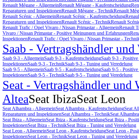
Renault Mégane - Allgemein
Renault Mégane - Kaufentscheidung
Ren
Reparaturen und Inspektionen
Renault Mégane - Technik
Renault Még
Renault Scénic - Allgemein
Renault Scénic - Kaufentscheidung
Renaul
Reparaturen und Inspektionen
Renault Scénic - Technik
Renault Scéni
Renault Trafic / Opel Vivaro / Nissan Primastar - Allgemein
Renault T
Vivaro / Nissan Primastar - Positive Meinungen und Erfahrungen
Rena
Inspektionen
Renault Trafic / Opel Vivaro / Nissan Primastar - Techni
Saab - Vertragshändler und
Saab 9-3 - Allgemein
Saab 9-3 - Kaufentscheidung
Saab 9-3 - Positi
Inspektionen
Saab 9-3 - Technik
Saab 9-3 - Tuning und Veredelung
Saab 9-5 - Allgemein
Saab 9-5 - Kaufentscheidung
Saab 9-5 - Positi
Inspektionen
Saab 9-5 - Technik
Saab 9-5 - Tuning und Veredelung
Seat - Vertragshändler und 
Altea
Seat Ibiza
Seat Leon
Seat Alhambra - Allgemein
Seat Alhambra - Kaufentscheidung
Seat A
Reparaturen und Inspektionen
Seat Alhambra - Technik
Seat Alhambra
Seat Ibiza - Allgemein
Seat Ibiza - Kaufentscheidung
Seat Ibiza - Pos
Inspektionen
Seat Ibiza - Technik
Seat Ibiza - Tuning und Veredelung
Seat Leon - Allgemein
Seat Leon - Kaufentscheidung
Seat Leon - Pos
Inspektionen
Seat Leon - Technik
Seat Leon - Tuning und Veredelung