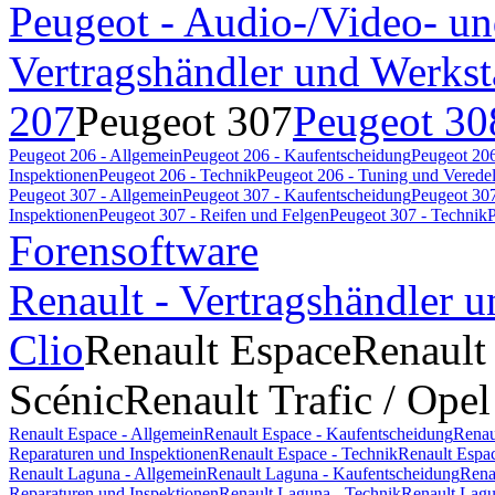
Peugeot - Audio-/Video- un
Vertragshändler und Werkst
207
Peugeot 307
Peugeot 30
Peugeot 206 - Allgemein
Peugeot 206 - Kaufentscheidung
Peugeot 206
Inspektionen
Peugeot 206 - Technik
Peugeot 206 - Tuning und Verede
Peugeot 307 - Allgemein
Peugeot 307 - Kaufentscheidung
Peugeot 307
Inspektionen
Peugeot 307 - Reifen und Felgen
Peugeot 307 - Technik
P
Forensoftware
Renault - Vertragshändler u
Clio
Renault Espace
Renault
Scénic
Renault Trafic / Opel
Renault Espace - Allgemein
Renault Espace - Kaufentscheidung
Renau
Reparaturen und Inspektionen
Renault Espace - Technik
Renault Espa
Renault Laguna - Allgemein
Renault Laguna - Kaufentscheidung
Rena
Reparaturen und Inspektionen
Renault Laguna - Technik
Renault Lagu