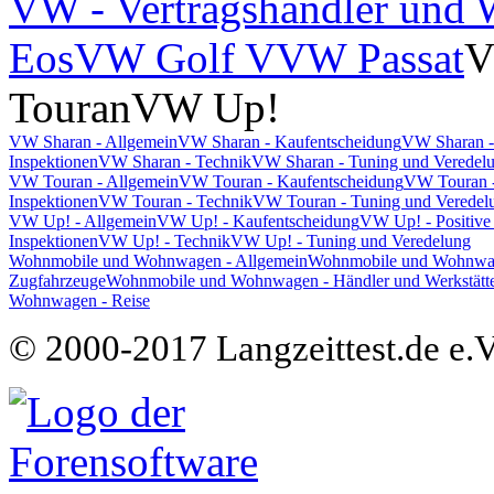
VW - Vertragshändler und W
Eos
VW Golf V
VW Passat
V
Touran
VW Up!
VW Sharan - Allgemein
VW Sharan - Kaufentscheidung
VW Sharan -
Inspektionen
VW Sharan - Technik
VW Sharan - Tuning und Veredel
VW Touran - Allgemein
VW Touran - Kaufentscheidung
VW Touran -
Inspektionen
VW Touran - Technik
VW Touran - Tuning und Veredel
VW Up! - Allgemein
VW Up! - Kaufentscheidung
VW Up! - Positive
Inspektionen
VW Up! - Technik
VW Up! - Tuning und Veredelung
Wohnmobile und Wohnwagen - Allgemein
Wohnmobile und Wohnwage
Zugfahrzeuge
Wohnmobile und Wohnwagen - Händler und Werkstätt
Wohnwagen - Reise
© 2000-2017 Langzeittest.de e.