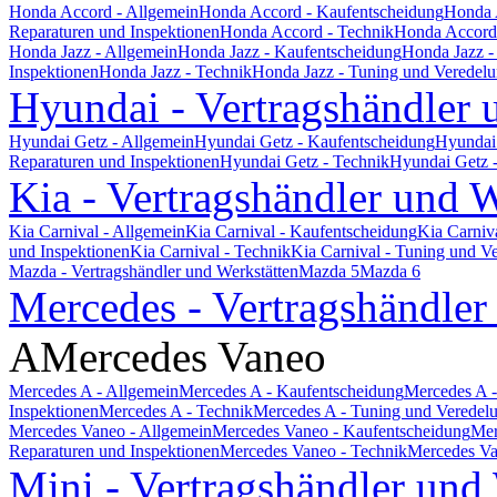
Honda Accord - Allgemein
Honda Accord - Kaufentscheidung
Honda 
Reparaturen und Inspektionen
Honda Accord - Technik
Honda Accord 
Honda Jazz - Allgemein
Honda Jazz - Kaufentscheidung
Honda Jazz -
Inspektionen
Honda Jazz - Technik
Honda Jazz - Tuning und Veredel
Hyundai - Vertragshändler 
Hyundai Getz - Allgemein
Hyundai Getz - Kaufentscheidung
Hyundai 
Reparaturen und Inspektionen
Hyundai Getz - Technik
Hyundai Getz 
Kia - Vertragshändler und W
Kia Carnival - Allgemein
Kia Carnival - Kaufentscheidung
Kia Carniv
und Inspektionen
Kia Carnival - Technik
Kia Carnival - Tuning und V
Mazda - Vertragshändler und Werkstätten
Mazda 5
Mazda 6
Mercedes - Vertragshändler
A
Mercedes Vaneo
Mercedes A - Allgemein
Mercedes A - Kaufentscheidung
Mercedes A -
Inspektionen
Mercedes A - Technik
Mercedes A - Tuning und Veredel
Mercedes Vaneo - Allgemein
Mercedes Vaneo - Kaufentscheidung
Mer
Reparaturen und Inspektionen
Mercedes Vaneo - Technik
Mercedes Va
Mini - Vertragshändler und