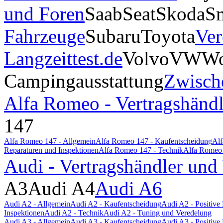
und Foren
Saab
Seat
Skoda
S
Fahrzeuge
Subaru
Toyota
Ver
Langzeittest.de
Volvo
VW
Wo
Campingausstattung
Zwisch
Alfa Romeo - Vertragshändl
147
Alfa Romeo 147 - Allgemein
Alfa Romeo 147 - Kaufentscheidung
Alf
Reparaturen und Inspektionen
Alfa Romeo 147 - Technik
Alfa Romeo 
Audi - Vertragshändler und
A3
Audi A4
Audi A6
Audi A2 - Allgemein
Audi A2 - Kaufentscheidung
Audi A2 - Positiv
Inspektionen
Audi A2 - Technik
Audi A2 - Tuning und Veredelung
Audi A3 - Allgemein
Audi A3 - Kaufentscheidung
Audi A3 - Positiv