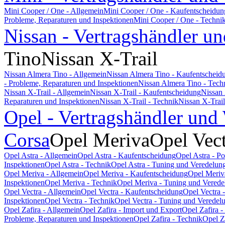
Mini Cooper / One - Allgemein
Mini Cooper / One - Kaufentscheidun
Probleme, Reparaturen und Inspektionen
Mini Cooper / One - Techni
Nissan - Vertragshändler un
Tino
Nissan X-Trail
Nissan Almera Tino - Allgemein
Nissan Almera Tino - Kaufentscheid
- Probleme, Reparaturen und Inspektionen
Nissan Almera Tino - Tech
Nissan X-Trail - Allgemein
Nissan X-Trail - Kaufentscheidung
Nissan 
Reparaturen und Inspektionen
Nissan X-Trail - Technik
Nissan X-Trai
Opel - Vertragshändler und
Corsa
Opel Meriva
Opel Vec
Opel Astra - Allgemein
Opel Astra - Kaufentscheidung
Opel Astra - P
Inspektionen
Opel Astra - Technik
Opel Astra - Tuning und Veredelun
Opel Meriva - Allgemein
Opel Meriva - Kaufentscheidung
Opel Meriv
Inspektionen
Opel Meriva - Technik
Opel Meriva - Tuning und Verede
Opel Vectra - Allgemein
Opel Vectra - Kaufentscheidung
Opel Vectra 
Inspektionen
Opel Vectra - Technik
Opel Vectra - Tuning und Veredel
Opel Zafira - Allgemein
Opel Zafira - Import und Export
Opel Zafira 
Probleme, Reparaturen und Inspektionen
Opel Zafira - Technik
Opel Z