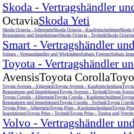
Skoda - Vertragshändler un
Octavia
Skoda Yeti
Skoda Octavia - Allgemein
Skoda Octavia - Kaufentscheidung
Skoda 
Reparaturen und Inspektionen
Skoda Octavia - Technik
Skoda Octavia
Smart - Vertragshändler un
Subaru - Vertragshändler und Werkstätten
Subaru Forester
Subaru Imp
Toyota - Vertragshändler u
Avensis
Toyota Corolla
Toyo
Toyota Avensis - Allgemein
Toyota Avensis - Kaufentscheidung
Toyot
Reparaturen und Inspektionen
Toyota Avensis - Technik
Toyota Avensi
Toyota Corolla - Allgemein
Toyota Corolla - Kaufentscheidung
Toyota
Reparaturen und Inspektionen
Toyota Corolla - Technik
Toyota Coroll
Toyota Prius - Allgemein
Toyota Prius - Kaufentscheidung
Toyota Pri
Inspektionen
Toyota Prius - Technik
Toyota Prius - Tuning und Vered
Volvo - Vertragshändler un