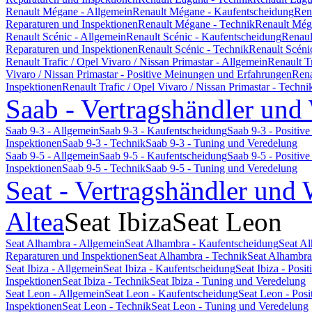
Renault Mégane - Allgemein
Renault Mégane - Kaufentscheidung
Ren
Reparaturen und Inspektionen
Renault Mégane - Technik
Renault Még
Renault Scénic - Allgemein
Renault Scénic - Kaufentscheidung
Renaul
Reparaturen und Inspektionen
Renault Scénic - Technik
Renault Scéni
Renault Trafic / Opel Vivaro / Nissan Primastar - Allgemein
Renault T
Vivaro / Nissan Primastar - Positive Meinungen und Erfahrungen
Rena
Inspektionen
Renault Trafic / Opel Vivaro / Nissan Primastar - Techni
Saab - Vertragshändler und
Saab 9-3 - Allgemein
Saab 9-3 - Kaufentscheidung
Saab 9-3 - Positi
Inspektionen
Saab 9-3 - Technik
Saab 9-3 - Tuning und Veredelung
Saab 9-5 - Allgemein
Saab 9-5 - Kaufentscheidung
Saab 9-5 - Positi
Inspektionen
Saab 9-5 - Technik
Saab 9-5 - Tuning und Veredelung
Seat - Vertragshändler und 
Altea
Seat Ibiza
Seat Leon
Seat Alhambra - Allgemein
Seat Alhambra - Kaufentscheidung
Seat A
Reparaturen und Inspektionen
Seat Alhambra - Technik
Seat Alhambra
Seat Ibiza - Allgemein
Seat Ibiza - Kaufentscheidung
Seat Ibiza - Pos
Inspektionen
Seat Ibiza - Technik
Seat Ibiza - Tuning und Veredelung
Seat Leon - Allgemein
Seat Leon - Kaufentscheidung
Seat Leon - Pos
Inspektionen
Seat Leon - Technik
Seat Leon - Tuning und Veredelung