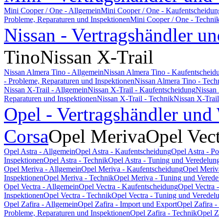
Mini Cooper / One - Allgemein
Mini Cooper / One - Kaufentscheidun
Probleme, Reparaturen und Inspektionen
Mini Cooper / One - Techni
Nissan - Vertragshändler un
Tino
Nissan X-Trail
Nissan Almera Tino - Allgemein
Nissan Almera Tino - Kaufentscheid
- Probleme, Reparaturen und Inspektionen
Nissan Almera Tino - Tech
Nissan X-Trail - Allgemein
Nissan X-Trail - Kaufentscheidung
Nissan 
Reparaturen und Inspektionen
Nissan X-Trail - Technik
Nissan X-Trai
Opel - Vertragshändler und
Corsa
Opel Meriva
Opel Vec
Opel Astra - Allgemein
Opel Astra - Kaufentscheidung
Opel Astra - P
Inspektionen
Opel Astra - Technik
Opel Astra - Tuning und Veredelun
Opel Meriva - Allgemein
Opel Meriva - Kaufentscheidung
Opel Meriv
Inspektionen
Opel Meriva - Technik
Opel Meriva - Tuning und Verede
Opel Vectra - Allgemein
Opel Vectra - Kaufentscheidung
Opel Vectra 
Inspektionen
Opel Vectra - Technik
Opel Vectra - Tuning und Veredel
Opel Zafira - Allgemein
Opel Zafira - Import und Export
Opel Zafira 
Probleme, Reparaturen und Inspektionen
Opel Zafira - Technik
Opel Z