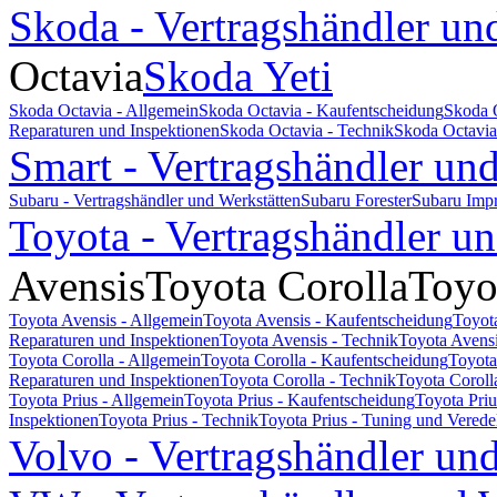
Skoda - Vertragshändler un
Octavia
Skoda Yeti
Skoda Octavia - Allgemein
Skoda Octavia - Kaufentscheidung
Skoda 
Reparaturen und Inspektionen
Skoda Octavia - Technik
Skoda Octavia
Smart - Vertragshändler un
Subaru - Vertragshändler und Werkstätten
Subaru Forester
Subaru Imp
Toyota - Vertragshändler u
Avensis
Toyota Corolla
Toyo
Toyota Avensis - Allgemein
Toyota Avensis - Kaufentscheidung
Toyot
Reparaturen und Inspektionen
Toyota Avensis - Technik
Toyota Avensi
Toyota Corolla - Allgemein
Toyota Corolla - Kaufentscheidung
Toyota
Reparaturen und Inspektionen
Toyota Corolla - Technik
Toyota Coroll
Toyota Prius - Allgemein
Toyota Prius - Kaufentscheidung
Toyota Pri
Inspektionen
Toyota Prius - Technik
Toyota Prius - Tuning und Vered
Volvo - Vertragshändler un