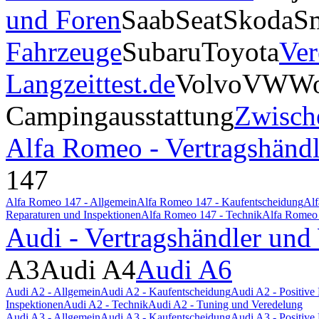
und Foren
Saab
Seat
Skoda
S
Fahrzeuge
Subaru
Toyota
Ver
Langzeittest.de
Volvo
VW
Wo
Campingausstattung
Zwisch
Alfa Romeo - Vertragshändl
147
Alfa Romeo 147 - Allgemein
Alfa Romeo 147 - Kaufentscheidung
Alf
Reparaturen und Inspektionen
Alfa Romeo 147 - Technik
Alfa Romeo 
Audi - Vertragshändler und
A3
Audi A4
Audi A6
Audi A2 - Allgemein
Audi A2 - Kaufentscheidung
Audi A2 - Positiv
Inspektionen
Audi A2 - Technik
Audi A2 - Tuning und Veredelung
Audi A3 - Allgemein
Audi A3 - Kaufentscheidung
Audi A3 - Positiv