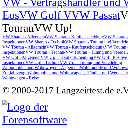
VW - Vertragshändler und W
Eos
VW Golf V
VW Passat
V
Touran
VW Up!
VW Sharan - Allgemein
VW Sharan - Kaufentscheidung
VW Sharan -
Inspektionen
VW Sharan - Technik
VW Sharan - Tuning und Veredel
VW Touran - Allgemein
VW Touran - Kaufentscheidung
VW Touran -
Inspektionen
VW Touran - Technik
VW Touran - Tuning und Veredel
VW Up! - Allgemein
VW Up! - Kaufentscheidung
VW Up! - Positive
Inspektionen
VW Up! - Technik
VW Up! - Tuning und Veredelung
Wohnmobile und Wohnwagen - Allgemein
Wohnmobile und Wohnwage
Zugfahrzeuge
Wohnmobile und Wohnwagen - Händler und Werkstätt
Wohnwagen - Reise
© 2000-2017 Langzeittest.de e.