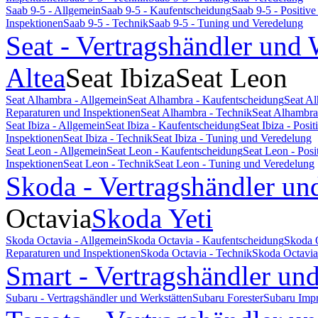
Saab 9-5 - Allgemein
Saab 9-5 - Kaufentscheidung
Saab 9-5 - Positi
Inspektionen
Saab 9-5 - Technik
Saab 9-5 - Tuning und Veredelung
Seat - Vertragshändler und 
Altea
Seat Ibiza
Seat Leon
Seat Alhambra - Allgemein
Seat Alhambra - Kaufentscheidung
Seat A
Reparaturen und Inspektionen
Seat Alhambra - Technik
Seat Alhambra
Seat Ibiza - Allgemein
Seat Ibiza - Kaufentscheidung
Seat Ibiza - Pos
Inspektionen
Seat Ibiza - Technik
Seat Ibiza - Tuning und Veredelung
Seat Leon - Allgemein
Seat Leon - Kaufentscheidung
Seat Leon - Pos
Inspektionen
Seat Leon - Technik
Seat Leon - Tuning und Veredelung
Skoda - Vertragshändler un
Octavia
Skoda Yeti
Skoda Octavia - Allgemein
Skoda Octavia - Kaufentscheidung
Skoda 
Reparaturen und Inspektionen
Skoda Octavia - Technik
Skoda Octavia
Smart - Vertragshändler un
Subaru - Vertragshändler und Werkstätten
Subaru Forester
Subaru Imp