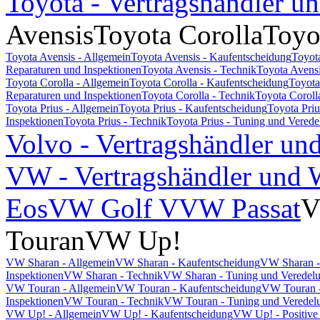
Toyota - Vertragshändler u
Avensis
Toyota Corolla
Toyo
Toyota Avensis - Allgemein
Toyota Avensis - Kaufentscheidung
Toyot
Reparaturen und Inspektionen
Toyota Avensis - Technik
Toyota Avensi
Toyota Corolla - Allgemein
Toyota Corolla - Kaufentscheidung
Toyota
Reparaturen und Inspektionen
Toyota Corolla - Technik
Toyota Coroll
Toyota Prius - Allgemein
Toyota Prius - Kaufentscheidung
Toyota Pri
Inspektionen
Toyota Prius - Technik
Toyota Prius - Tuning und Vered
Volvo - Vertragshändler un
VW - Vertragshändler und W
Eos
VW Golf V
VW Passat
V
Touran
VW Up!
VW Sharan - Allgemein
VW Sharan - Kaufentscheidung
VW Sharan -
Inspektionen
VW Sharan - Technik
VW Sharan - Tuning und Veredel
VW Touran - Allgemein
VW Touran - Kaufentscheidung
VW Touran -
Inspektionen
VW Touran - Technik
VW Touran - Tuning und Veredel
VW Up! - Allgemein
VW Up! - Kaufentscheidung
VW Up! - Positive