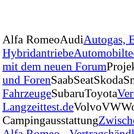
Alfa Romeo
Audi
Autogas, E
Hybridantriebe
Automobilte
mit dem neuen Forum
Proje
und Foren
Saab
Seat
Skoda
S
Fahrzeuge
Subaru
Toyota
Ver
Langzeittest.de
Volvo
VW
Wo
Campingausstattung
Zwisch
Alfa Romeo - Vertragshändl