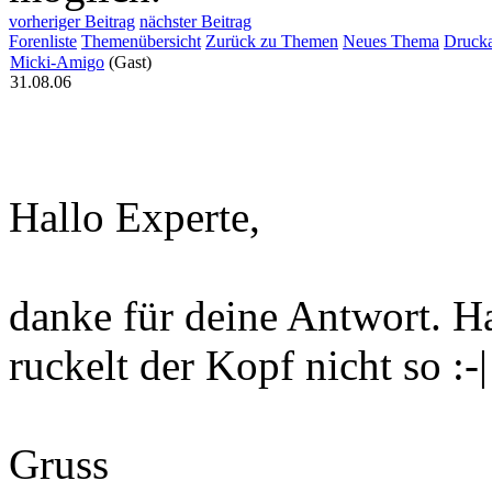
vorheriger Beitrag
nächster Beitrag
Forenliste
Themenübersicht
Zurück zu Themen
Neues Thema
Drucka
Micki-Amigo
(Gast)
31.08.06
Hallo Experte,
danke für deine Antwort. H
ruckelt der Kopf nicht so :-|
Gruss