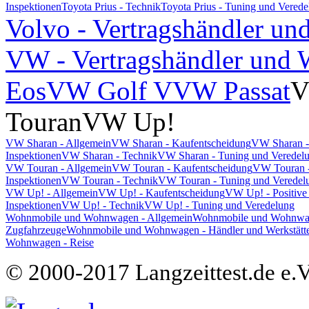
Inspektionen
Toyota Prius - Technik
Toyota Prius - Tuning und Vered
Volvo - Vertragshändler un
VW - Vertragshändler und W
Eos
VW Golf V
VW Passat
V
Touran
VW Up!
VW Sharan - Allgemein
VW Sharan - Kaufentscheidung
VW Sharan -
Inspektionen
VW Sharan - Technik
VW Sharan - Tuning und Veredel
VW Touran - Allgemein
VW Touran - Kaufentscheidung
VW Touran -
Inspektionen
VW Touran - Technik
VW Touran - Tuning und Veredel
VW Up! - Allgemein
VW Up! - Kaufentscheidung
VW Up! - Positive
Inspektionen
VW Up! - Technik
VW Up! - Tuning und Veredelung
Wohnmobile und Wohnwagen - Allgemein
Wohnmobile und Wohnwage
Zugfahrzeuge
Wohnmobile und Wohnwagen - Händler und Werkstätt
Wohnwagen - Reise
© 2000-2017 Langzeittest.de e.