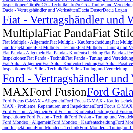
Inspektionen
Citroën C5 - Technik
Citroën C5 - Tuning und Veredelu
Dacia - Vertragshändler und Werkstätten
Dacia Duster
Dacia Logan
Fiat - Vertragshändler und 
Multipla
Fiat Panda
Fiat Stil
Fiat Multipla - Allgemein
Fiat Multipla - Kaufentscheidung
Fiat Multi
und Inspektionen
Fiat Multipla - Technik
Fiat Multipla - Tuning und V
Fiat Panda - Allgemein
Fiat Panda - Kaufentscheidung
Fiat Panda - P
Inspektionen
Fiat Panda - Technik
Fiat Panda - Tuning und Veredelun
Fiat Stilo - Allgemein
Fiat Stilo - Kaufentscheidung
Fiat Stilo - Posit
Inspektionen
Fiat Stilo - Technik
Fiat Stilo - Tuning und Veredelung
Ford - Vertragshändler und
MAX
Ford Fusion
Ford Gal
Ford Focus C-MAX - Allgemein
Ford Focus C-MAX - Kaufentschei
MAX - Probleme, Reparaturen und Inspektionen
Ford Focus C-MAX 
Ford Fusion - Allgemein
Ford Fusion - Kaufentscheidung
Ford Fusion
Inspektionen
Ford Fusion - Technik
Ford Fusion - Tuning und Verede
Ford Mondeo - Allgemein
Ford Mondeo - Kaufentscheidung
Ford Mon
und Inspektionen
Ford Mondeo - Technik
Ford Mondeo - Tuning und 