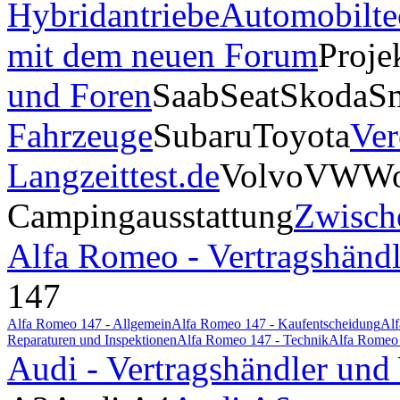
Hybridantriebe
Automobilte
mit dem neuen Forum
Proje
und Foren
Saab
Seat
Skoda
S
Fahrzeuge
Subaru
Toyota
Ver
Langzeittest.de
Volvo
VW
Wo
Campingausstattung
Zwisch
Alfa Romeo - Vertragshändl
147
Alfa Romeo 147 - Allgemein
Alfa Romeo 147 - Kaufentscheidung
Alf
Reparaturen und Inspektionen
Alfa Romeo 147 - Technik
Alfa Romeo 
Audi - Vertragshändler und