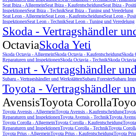
Seat Ibiza - Allgemein
Seat Ibiza - Kaufentscheidung
Seat Ibiza - Pos
Inspektionen
Seat Ibiza - Technik
Seat Ibiza - Tuning und Veredelung
Seat Leon - Allgemein
Seat Leon - Kaufentscheidung
Seat Leon - Pos
Inspektionen
Seat Leon - Technik
Seat Leon - Tuning und Veredelung
Skoda - Vertragshändler un
Octavia
Skoda Yeti
Skoda Octavia - Allgemein
Skoda Octavia - Kaufentscheidung
Skoda 
Reparaturen und Inspektionen
Skoda Octavia - Technik
Skoda Octavia
Smart - Vertragshändler un
Subaru - Vertragshändler und Werkstätten
Subaru Forester
Subaru Imp
Toyota - Vertragshändler u
Avensis
Toyota Corolla
Toyo
Toyota Avensis - Allgemein
Toyota Avensis - Kaufentscheidung
Toyot
Reparaturen und Inspektionen
Toyota Avensis - Technik
Toyota Avensi
Toyota Corolla - Allgemein
Toyota Corolla - Kaufentscheidung
Toyota
Reparaturen und Inspektionen
Toyota Corolla - Technik
Toyota Coroll
Toyota Prius - Allgemein
Toyota Prius - Kaufentscheidung
Toyota Pri