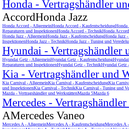
Honda - Vertragshändler un
Accord
Honda Jazz
Honda Accord - Allgemein
Honda Accord - Kaufentscheidung
Honda 
Reparaturen und Inspektionen
Honda Accord - Technik
Honda Accord 
Honda Jazz - Allgemein
Honda Jazz - Kaufentscheidung
Honda Jazz -
Inspektionen
Honda Jazz - Technik
Honda Jazz - Tuning und Veredel
Hyundai - Vertragshändler 
Hyundai Getz - Allgemein
Hyundai Getz - Kaufentscheidung
Hyundai 
Reparaturen und Inspektionen
Hyundai Getz - Technik
Hyundai Getz 
Kia - Vertragshändler und W
Kia Carnival - Allgemein
Kia Carnival - Kaufentscheidung
Kia Carniv
und Inspektionen
Kia Carnival - Technik
Kia Carnival - Tuning und V
Mazda - Vertragshändler und Werkstätten
Mazda 5
Mazda 6
Mercedes - Vertragshändler
A
Mercedes Vaneo
Mercedes A - Allgemein
Mercedes A - Kaufentscheidung
Mercedes A -