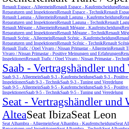
Renault Espace - Allgemein
Renault Espace - Kaufentscheidung
Renau
Reparaturen und Inspektionen
Renault Espace - Technik
Renault Espa
Renault Laguna - Allgemein
Renault Laguna - Kaufentscheidung
Rena
Reparaturen und Inspektionen
Renault Laguna - Technik
Renault Lagu
Renault Mégane - Allgemein
Renault Mégane - Kaufentscheidung
Ren
Reparaturen und Inspektionen
Renault Mégane - Technik
Renault Még
Renault Scénic - Allgemein
Renault Scénic - Kaufentscheidung
Renaul
Reparaturen und Inspektionen
Renault Scénic - Technik
Renault Scéni
Renault Trafic / Opel Vivaro / Nissan Primastar - Allgemein
Renault T
Vivaro / Nissan Primastar - Positive Meinungen und Erfahrungen
Rena
Inspektionen
Renault Trafic / Opel Vivaro / Nissan Primastar - Techni
Saab - Vertragshändler und
Saab 9-3 - Allgemein
Saab 9-3 - Kaufentscheidung
Saab 9-3 - Positi
Inspektionen
Saab 9-3 - Technik
Saab 9-3 - Tuning und Veredelung
Saab 9-5 - Allgemein
Saab 9-5 - Kaufentscheidung
Saab 9-5 - Positi
Inspektionen
Saab 9-5 - Technik
Saab 9-5 - Tuning und Veredelung
Seat - Vertragshändler und 
Altea
Seat Ibiza
Seat Leon
Seat Alhambra - Allgemein
Seat Alhambra - Kaufentscheidung
Seat A
Reparaturen und Inspektionen
Seat Alhambra - Technik
Seat Alhambra