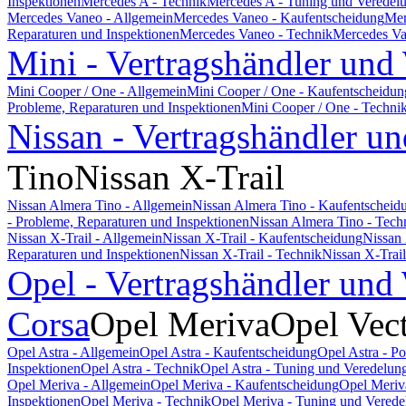
Inspektionen
Mercedes A - Technik
Mercedes A - Tuning und Veredel
Mercedes Vaneo - Allgemein
Mercedes Vaneo - Kaufentscheidung
Mer
Reparaturen und Inspektionen
Mercedes Vaneo - Technik
Mercedes Va
Mini - Vertragshändler und
Mini Cooper / One - Allgemein
Mini Cooper / One - Kaufentscheidun
Probleme, Reparaturen und Inspektionen
Mini Cooper / One - Techni
Nissan - Vertragshändler un
Tino
Nissan X-Trail
Nissan Almera Tino - Allgemein
Nissan Almera Tino - Kaufentscheid
- Probleme, Reparaturen und Inspektionen
Nissan Almera Tino - Tech
Nissan X-Trail - Allgemein
Nissan X-Trail - Kaufentscheidung
Nissan 
Reparaturen und Inspektionen
Nissan X-Trail - Technik
Nissan X-Trai
Opel - Vertragshändler und
Corsa
Opel Meriva
Opel Vec
Opel Astra - Allgemein
Opel Astra - Kaufentscheidung
Opel Astra - P
Inspektionen
Opel Astra - Technik
Opel Astra - Tuning und Veredelun
Opel Meriva - Allgemein
Opel Meriva - Kaufentscheidung
Opel Meriv
Inspektionen
Opel Meriva - Technik
Opel Meriva - Tuning und Verede