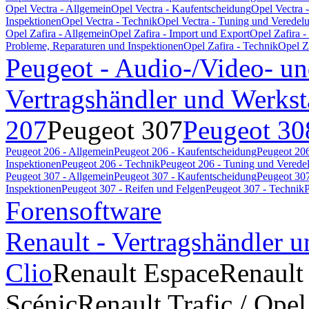
Opel Vectra - Allgemein
Opel Vectra - Kaufentscheidung
Opel Vectra 
Inspektionen
Opel Vectra - Technik
Opel Vectra - Tuning und Veredel
Opel Zafira - Allgemein
Opel Zafira - Import und Export
Opel Zafira 
Probleme, Reparaturen und Inspektionen
Opel Zafira - Technik
Opel Z
Peugeot - Audio-/Video- un
Vertragshändler und Werkst
207
Peugeot 307
Peugeot 30
Peugeot 206 - Allgemein
Peugeot 206 - Kaufentscheidung
Peugeot 206
Inspektionen
Peugeot 206 - Technik
Peugeot 206 - Tuning und Verede
Peugeot 307 - Allgemein
Peugeot 307 - Kaufentscheidung
Peugeot 307
Inspektionen
Peugeot 307 - Reifen und Felgen
Peugeot 307 - Technik
P
Forensoftware
Renault - Vertragshändler u
Clio
Renault Espace
Renault
Scénic
Renault Trafic / Opel