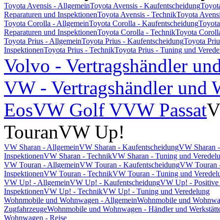
Toyota Avensis - Allgemein
Toyota Avensis - Kaufentscheidung
Toyot
Reparaturen und Inspektionen
Toyota Avensis - Technik
Toyota Avensi
Toyota Corolla - Allgemein
Toyota Corolla - Kaufentscheidung
Toyota
Reparaturen und Inspektionen
Toyota Corolla - Technik
Toyota Coroll
Toyota Prius - Allgemein
Toyota Prius - Kaufentscheidung
Toyota Pri
Inspektionen
Toyota Prius - Technik
Toyota Prius - Tuning und Vered
Volvo - Vertragshändler un
VW - Vertragshändler und W
Eos
VW Golf V
VW Passat
V
Touran
VW Up!
VW Sharan - Allgemein
VW Sharan - Kaufentscheidung
VW Sharan -
Inspektionen
VW Sharan - Technik
VW Sharan - Tuning und Veredel
VW Touran - Allgemein
VW Touran - Kaufentscheidung
VW Touran -
Inspektionen
VW Touran - Technik
VW Touran - Tuning und Veredel
VW Up! - Allgemein
VW Up! - Kaufentscheidung
VW Up! - Positive
Inspektionen
VW Up! - Technik
VW Up! - Tuning und Veredelung
Wohnmobile und Wohnwagen - Allgemein
Wohnmobile und Wohnwage
Zugfahrzeuge
Wohnmobile und Wohnwagen - Händler und Werkstätt
Wohnwagen - Reise