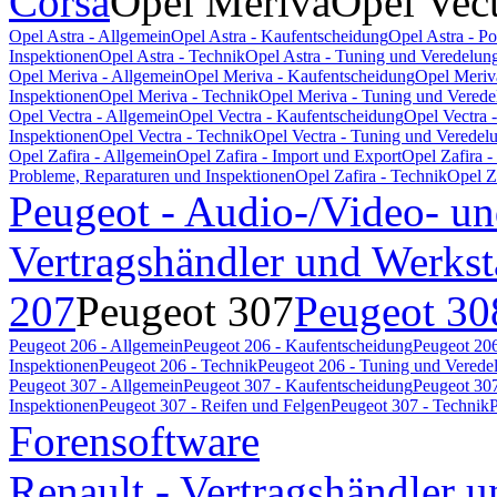
Corsa
Opel Meriva
Opel Vec
Opel Astra - Allgemein
Opel Astra - Kaufentscheidung
Opel Astra - P
Inspektionen
Opel Astra - Technik
Opel Astra - Tuning und Veredelun
Opel Meriva - Allgemein
Opel Meriva - Kaufentscheidung
Opel Meriv
Inspektionen
Opel Meriva - Technik
Opel Meriva - Tuning und Verede
Opel Vectra - Allgemein
Opel Vectra - Kaufentscheidung
Opel Vectra 
Inspektionen
Opel Vectra - Technik
Opel Vectra - Tuning und Veredel
Opel Zafira - Allgemein
Opel Zafira - Import und Export
Opel Zafira 
Probleme, Reparaturen und Inspektionen
Opel Zafira - Technik
Opel Z
Peugeot - Audio-/Video- un
Vertragshändler und Werkst
207
Peugeot 307
Peugeot 30
Peugeot 206 - Allgemein
Peugeot 206 - Kaufentscheidung
Peugeot 206
Inspektionen
Peugeot 206 - Technik
Peugeot 206 - Tuning und Verede
Peugeot 307 - Allgemein
Peugeot 307 - Kaufentscheidung
Peugeot 307
Inspektionen
Peugeot 307 - Reifen und Felgen
Peugeot 307 - Technik
P
Forensoftware
Renault - Vertragshändler u