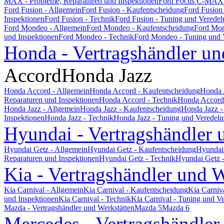
MAX - Probleme, Reparaturen und Inspektionen
Ford Focus C-MAX 
Ford Fusion - Allgemein
Ford Fusion - Kaufentscheidung
Ford Fusion
Inspektionen
Ford Fusion - Technik
Ford Fusion - Tuning und Verede
Ford Mondeo - Allgemein
Ford Mondeo - Kaufentscheidung
Ford Mon
und Inspektionen
Ford Mondeo - Technik
Ford Mondeo - Tuning und 
Honda - Vertragshändler un
Accord
Honda Jazz
Honda Accord - Allgemein
Honda Accord - Kaufentscheidung
Honda 
Reparaturen und Inspektionen
Honda Accord - Technik
Honda Accord 
Honda Jazz - Allgemein
Honda Jazz - Kaufentscheidung
Honda Jazz -
Inspektionen
Honda Jazz - Technik
Honda Jazz - Tuning und Veredel
Hyundai - Vertragshändler 
Hyundai Getz - Allgemein
Hyundai Getz - Kaufentscheidung
Hyundai 
Reparaturen und Inspektionen
Hyundai Getz - Technik
Hyundai Getz 
Kia - Vertragshändler und W
Kia Carnival - Allgemein
Kia Carnival - Kaufentscheidung
Kia Carniv
und Inspektionen
Kia Carnival - Technik
Kia Carnival - Tuning und V
Mazda - Vertragshändler und Werkstätten
Mazda 5
Mazda 6
Mercedes - Vertragshändler