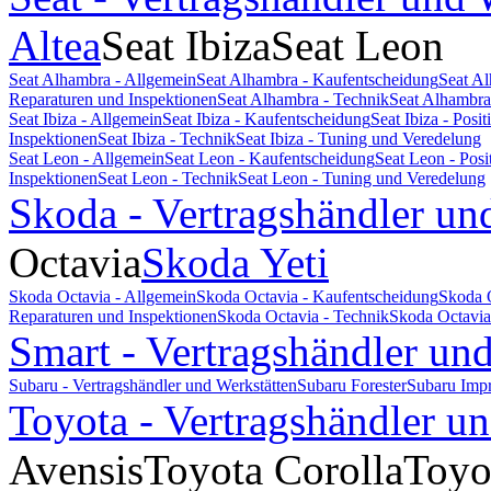
Altea
Seat Ibiza
Seat Leon
Seat Alhambra - Allgemein
Seat Alhambra - Kaufentscheidung
Seat A
Reparaturen und Inspektionen
Seat Alhambra - Technik
Seat Alhambra
Seat Ibiza - Allgemein
Seat Ibiza - Kaufentscheidung
Seat Ibiza - Pos
Inspektionen
Seat Ibiza - Technik
Seat Ibiza - Tuning und Veredelung
Seat Leon - Allgemein
Seat Leon - Kaufentscheidung
Seat Leon - Pos
Inspektionen
Seat Leon - Technik
Seat Leon - Tuning und Veredelung
Skoda - Vertragshändler un
Octavia
Skoda Yeti
Skoda Octavia - Allgemein
Skoda Octavia - Kaufentscheidung
Skoda 
Reparaturen und Inspektionen
Skoda Octavia - Technik
Skoda Octavia
Smart - Vertragshändler un
Subaru - Vertragshändler und Werkstätten
Subaru Forester
Subaru Imp
Toyota - Vertragshändler u
Avensis
Toyota Corolla
Toyo