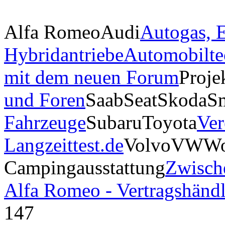
Alfa Romeo
Audi
Autogas, E
Hybridantriebe
Automobilte
mit dem neuen Forum
Proje
und Foren
Saab
Seat
Skoda
S
Fahrzeuge
Subaru
Toyota
Ver
Langzeittest.de
Volvo
VW
Wo
Campingausstattung
Zwisch
Alfa Romeo - Vertragshändl
147