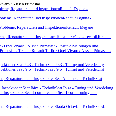
Vivaro / Nissan Primastar
bleme, Reparaturen und Inspektionen
Renault Espace -
obleme, Reparaturen und Inspektionen
Renault Laguna -
Probleme, Reparaturen und Inspektionen
Renault Mégane -
eme, Reparaturen und Inspektionen
Renault Scénic - Technik
Renault
c / Opel Vivaro / Nissan Primastar - Positive Meinungen und
 Primastar - Technik
Renault Trafic / Opel Vivaro / Nissan Primastar -
spektionen
Saab 9-3 - Technik
Saab 9-3 - Tuning und Veredelung
spektionen
Saab 9-5 - Technik
Saab 9-5 - Tuning und Veredelung
me, Reparaturen und Inspektionen
Seat Alhambra - Technik
Seat
d Inspektionen
Seat Ibiza - Technik
Seat Ibiza - Tuning und Veredelung
nd Inspektionen
Seat Leon - Technik
Seat Leon - Tuning und
me, Reparaturen und Inspektionen
Skoda Octavia - Technik
Skoda