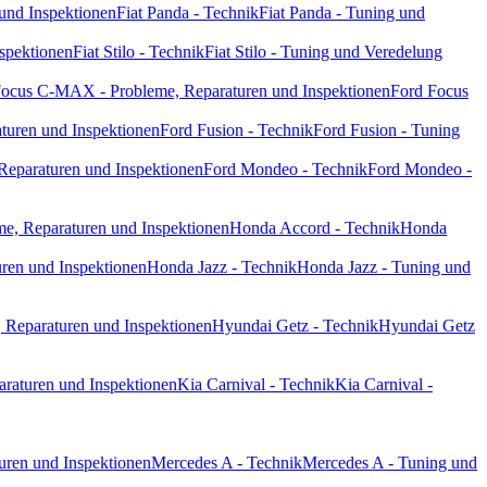
 und Inspektionen
Fiat Panda - Technik
Fiat Panda - Tuning und
nspektionen
Fiat Stilo - Technik
Fiat Stilo - Tuning und Veredelung
Focus C-MAX - Probleme, Reparaturen und Inspektionen
Ford Focus
turen und Inspektionen
Ford Fusion - Technik
Ford Fusion - Tuning
Reparaturen und Inspektionen
Ford Mondeo - Technik
Ford Mondeo -
e, Reparaturen und Inspektionen
Honda Accord - Technik
Honda
ren und Inspektionen
Honda Jazz - Technik
Honda Jazz - Tuning und
 Reparaturen und Inspektionen
Hyundai Getz - Technik
Hyundai Getz
araturen und Inspektionen
Kia Carnival - Technik
Kia Carnival -
uren und Inspektionen
Mercedes A - Technik
Mercedes A - Tuning und