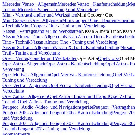
Mercedes Vaneo - Allgemein
Mercedes Vaneo - Kaufentscheidung
Mer
Technik
Mercedes Vaneo - Tuning und Veredelung
Mini - Vertragshändler und Werkstätten
Mini Cooper / One
Mini Cooper / One - Allgemein
Mini Cooper / One - Kaufentscheidun
- Technik
Mini Cooper / One - Tuning und Veredelung
Nissan - Vertragshändler und Werkstätten
Nissan Almera Tino
Nissan 
Nissan Almera Tino - Allgemein
Nissan Almera Tino - Kaufentscheid
Tino - Technik
Nissan Almera Tino - Tuning und Veredelung
Nissan X-Trail - Allgemein
Nissan X-Trail - Kaufentscheidung
Nissan 
Trail - Tuning und Veredelung
Opel - Vertragshändler und Werkstätten
Opel Astra
Opel Corsa
Opel Me
Opel Astra - Allgemein
Opel Astra - Kaufentscheidung
Opel Astra - P
Veredelung
Opel Meriva - Allgemein
Opel Meriva - Kaufentscheidung
Opel Meriv
Tuning und Veredelung
Opel Vectra - Allgemein
Opel Vectra - Kaufentscheidung
Opel Vectra 
Veredelung
Opel Zafira - Allgemein
Opel Zafira - Import und Export
Opel Zafira 
Technik
Opel Zafira - Tuning und Veredelung
Peugeot - Audio-/Video- und Navigationsgeräte
Peugeot - Vertragshän
Peugeot 206 - Allgemein
Peugeot 206 - Kaufentscheidung
Peugeot 206
und Veredelung
Peugeot 307 - Allgemein
Peugeot 307 - Kaufentscheidung
Peugeot 307
Technik
Peugeot 307 - Tuning und Veredelung
Forensoftware