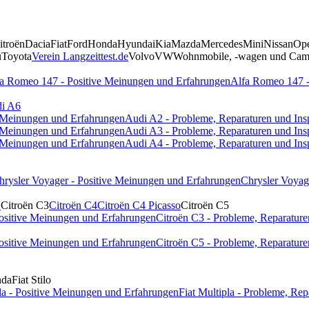
itroën
Dacia
Fiat
Ford
Honda
Hyundai
Kia
Mazda
Mercedes
Mini
Nissan
Op
u
Toyota
Verein Langzeittest.de
Volvo
VW
Wohnmobile, -wagen und Camp
a Romeo 147 - Positive Meinungen und Erfahrungen
Alfa Romeo 147 -
i A6
e Meinungen und Erfahrungen
Audi A2 - Probleme, Reparaturen und Ins
e Meinungen und Erfahrungen
Audi A3 - Probleme, Reparaturen und Ins
e Meinungen und Erfahrungen
Audi A4 - Probleme, Reparaturen und Ins
hrysler Voyager - Positive Meinungen und Erfahrungen
Chrysler Voyag
1
Citroën C3
Citroën C4
Citroën C4 Picasso
Citroën C5
Positive Meinungen und Erfahrungen
Citroën C3 - Probleme, Reparature
Positive Meinungen und Erfahrungen
Citroën C5 - Probleme, Reparature
nda
Fiat Stilo
pla - Positive Meinungen und Erfahrungen
Fiat Multipla - Probleme, Re