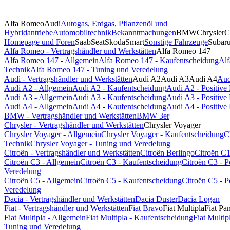
Alfa Romeo
Audi
Autogas, Erdgas, Pflanzenöl und
Hybridantriebe
Automobiltechnik
Bekanntmachungen
BMW
Chrysler
C
Homepage und Foren
Saab
Seat
Skoda
Smart
Sonstige Fahrzeuge
Subar
Alfa Romeo - Vertragshändler und Werkstätten
Alfa Romeo 147
Alfa Romeo 147 - Allgemein
Alfa Romeo 147 - Kaufentscheidung
Alf
Technik
Alfa Romeo 147 - Tuning und Veredelung
Audi - Vertragshändler und Werkstätten
Audi A2
Audi A3
Audi A4
Aud
Audi A2 - Allgemein
Audi A2 - Kaufentscheidung
Audi A2 - Positiv
Audi A3 - Allgemein
Audi A3 - Kaufentscheidung
Audi A3 - Positiv
Audi A4 - Allgemein
Audi A4 - Kaufentscheidung
Audi A4 - Positiv
BMW - Vertragshändler und Werkstätten
BMW 3er
Chrysler - Vertragshändler und Werkstätten
Chrysler Voyager
Chrysler Voyager - Allgemein
Chrysler Voyager - Kaufentscheidung
C
Technik
Chrysler Voyager - Tuning und Veredelung
Citroën - Vertragshändler und Werkstätten
Citroën Berlingo
Citroën C
Citroën C3 - Allgemein
Citroën C3 - Kaufentscheidung
Citroën C3 - 
Veredelung
Citroën C5 - Allgemein
Citroën C5 - Kaufentscheidung
Citroën C5 - 
Veredelung
Dacia - Vertragshändler und Werkstätten
Dacia Duster
Dacia Logan
Fiat - Vertragshändler und Werkstätten
Fiat Bravo
Fiat Multipla
Fiat Pa
Fiat Multipla - Allgemein
Fiat Multipla - Kaufentscheidung
Fiat Multi
Tuning und Veredelung