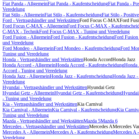
Fiat Panda - Allgemein
Fiat Panda - Kaufentscheidung
Fiat Panda - P
Veredelung
Fiat Stilo - Allgemein
Fiat Stilo - Kaufentscheidung
Fiat Stilo - Posit
Ford - Vertragshändler und Werkstätten
Ford Focus C-MAX
Ford Fus
Ford Focus C-MAX - Allgemein
Ford Focus C-MAX - Kaufentschei
C-MAX - Technik
Ford Focus C-MAX - Tuning und Veredelung
Ford Fusion - Allgemein
Ford Fusion - Kaufentscheidung
Ford Fusion
und Veredelung
Ford Mondeo - Allgemein
Ford Mondeo - Kaufentscheidung
Ford Mon
Tuning und Veredelung
Honda - Vertragshändler und Werkstätten
Honda Accord
Honda Jazz
Honda Accord - Allgemein
Honda Accord - Kaufentscheidung
Honda 
Accord - Tuning und Veredelung
Honda Jazz - Allgemein
Honda Jazz - Kaufentscheidung
Honda Jazz -
Veredelung
Hyundai - Vertragshändler und Werkstätten
Hyundai Getz
Hyundai Getz - Allgemein
Hyundai Getz - Kaufentscheidung
Hyundai 
- Tuning und Veredelung
Kia - Vertragshändler und Werkstätten
Kia Carnival
Kia Carnival - Allgemein
Kia Carnival - Kaufentscheidung
Kia Carniv
Tuning und Veredelung
Mazda - Vertragshändler und Werkstätten
Mazda 5
Mazda 6
Mercedes - Vertragshändler und Werkstätten
Mercedes A
Mercedes Va
Mercedes A - Allgemein
Mercedes A - Kaufentscheidung
Mercedes A -
Veredelung