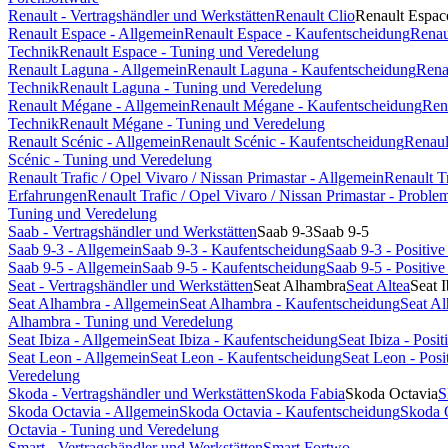
Renault - Vertragshändler und Werkstätten
Renault Clio
Renault Espac
Renault Espace - Allgemein
Renault Espace - Kaufentscheidung
Renau
Technik
Renault Espace - Tuning und Veredelung
Renault Laguna - Allgemein
Renault Laguna - Kaufentscheidung
Rena
Technik
Renault Laguna - Tuning und Veredelung
Renault Mégane - Allgemein
Renault Mégane - Kaufentscheidung
Ren
Technik
Renault Mégane - Tuning und Veredelung
Renault Scénic - Allgemein
Renault Scénic - Kaufentscheidung
Renaul
Scénic - Tuning und Veredelung
Renault Trafic / Opel Vivaro / Nissan Primastar - Allgemein
Renault T
Erfahrungen
Renault Trafic / Opel Vivaro / Nissan Primastar - Probl
Tuning und Veredelung
Saab - Vertragshändler und Werkstätten
Saab 9-3
Saab 9-5
Saab 9-3 - Allgemein
Saab 9-3 - Kaufentscheidung
Saab 9-3 - Positi
Saab 9-5 - Allgemein
Saab 9-5 - Kaufentscheidung
Saab 9-5 - Positi
Seat - Vertragshändler und Werkstätten
Seat Alhambra
Seat Altea
Seat I
Seat Alhambra - Allgemein
Seat Alhambra - Kaufentscheidung
Seat A
Alhambra - Tuning und Veredelung
Seat Ibiza - Allgemein
Seat Ibiza - Kaufentscheidung
Seat Ibiza - Pos
Seat Leon - Allgemein
Seat Leon - Kaufentscheidung
Seat Leon - Pos
Veredelung
Skoda - Vertragshändler und Werkstätten
Skoda Fabia
Skoda Octavia
S
Skoda Octavia - Allgemein
Skoda Octavia - Kaufentscheidung
Skoda 
Octavia - Tuning und Veredelung
Smart - Vertragshändler und Werkstätten
Smart Fortwo