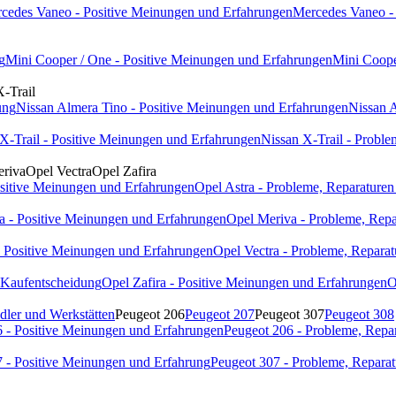
cedes Vaneo - Positive Meinungen und Erfahrungen
Mercedes Vaneo - 
g
Mini Cooper / One - Positive Meinungen und Erfahrungen
Mini Coope
X-Trail
ung
Nissan Almera Tino - Positive Meinungen und Erfahrungen
Nissan A
X-Trail - Positive Meinungen und Erfahrungen
Nissan X-Trail - Proble
riva
Opel Vectra
Opel Zafira
ositive Meinungen und Erfahrungen
Opel Astra - Probleme, Reparaturen
a - Positive Meinungen und Erfahrungen
Opel Meriva - Probleme, Repa
- Positive Meinungen und Erfahrungen
Opel Vectra - Probleme, Reparat
- Kaufentscheidung
Opel Zafira - Positive Meinungen und Erfahrungen
O
dler und Werkstätten
Peugeot 206
Peugeot 207
Peugeot 307
Peugeot 308
 - Positive Meinungen und Erfahrungen
Peugeot 206 - Probleme, Repa
 - Positive Meinungen und Erfahrung
Peugeot 307 - Probleme, Reparat