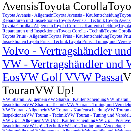
Avensis
Toyota Corolla
Toyo
Toyota Avensis - Allgemein
Toyota Avensis - Kaufentscheidung
Toyot
Reparaturen und Inspektionen
Toyota Avensis - Technik
Toyota Avensi
Toyota Corolla - Allgemein
Toyota Corolla - Kaufentscheidung
Toyota
Reparaturen und Inspektionen
Toyota Corolla - Technik
Toyota Coroll
Toyota Prius - Allgemein
Toyota Prius - Kaufentscheidung
Toyota Pri
Inspektionen
Toyota Prius - Technik
Toyota Prius - Tuning und Vered
Volvo - Vertragshändler un
VW - Vertragshändler und W
Eos
VW Golf V
VW Passat
V
Touran
VW Up!
VW Sharan - Allgemein
VW Sharan - Kaufentscheidung
VW Sharan -
Inspektionen
VW Sharan - Technik
VW Sharan - Tuning und Veredel
VW Touran - Allgemein
VW Touran - Kaufentscheidung
VW Touran -
Inspektionen
VW Touran - Technik
VW Touran - Tuning und Veredel
VW Up! - Allgemein
VW Up! - Kaufentscheidung
VW Up! - Positive
Inspektionen
VW Up! - Technik
VW Up! - Tuning und Veredelung
Wohnmobile und Wohnwagen - Allgemein
Wohnmobile und Wohnwage