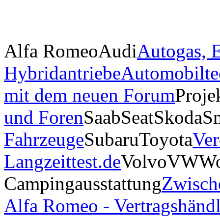
Alfa Romeo
Audi
Autogas, E
Hybridantriebe
Automobilte
mit dem neuen Forum
Proje
und Foren
Saab
Seat
Skoda
S
Fahrzeuge
Subaru
Toyota
Ver
Langzeittest.de
Volvo
VW
Wo
Campingausstattung
Zwisch
Alfa Romeo - Vertragshändl