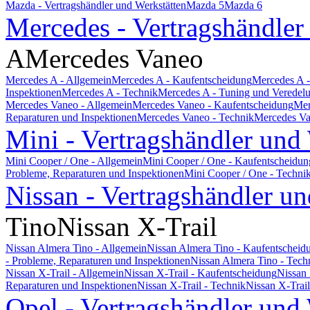
Mazda - Vertragshändler und Werkstätten
Mazda 5
Mazda 6
Mercedes - Vertragshändler
A
Mercedes Vaneo
Mercedes A - Allgemein
Mercedes A - Kaufentscheidung
Mercedes A -
Inspektionen
Mercedes A - Technik
Mercedes A - Tuning und Veredel
Mercedes Vaneo - Allgemein
Mercedes Vaneo - Kaufentscheidung
Mer
Reparaturen und Inspektionen
Mercedes Vaneo - Technik
Mercedes Va
Mini - Vertragshändler und
Mini Cooper / One - Allgemein
Mini Cooper / One - Kaufentscheidun
Probleme, Reparaturen und Inspektionen
Mini Cooper / One - Techni
Nissan - Vertragshändler un
Tino
Nissan X-Trail
Nissan Almera Tino - Allgemein
Nissan Almera Tino - Kaufentscheid
- Probleme, Reparaturen und Inspektionen
Nissan Almera Tino - Tech
Nissan X-Trail - Allgemein
Nissan X-Trail - Kaufentscheidung
Nissan 
Reparaturen und Inspektionen
Nissan X-Trail - Technik
Nissan X-Trai
Opel - Vertragshändler und