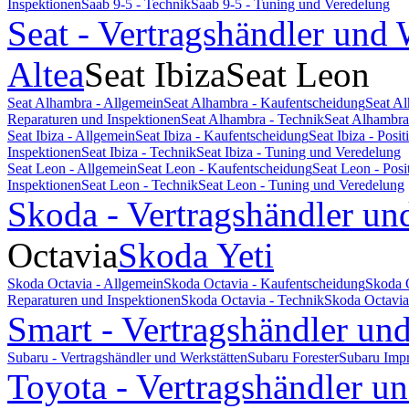
Inspektionen
Saab 9-5 - Technik
Saab 9-5 - Tuning und Veredelung
Seat - Vertragshändler und 
Altea
Seat Ibiza
Seat Leon
Seat Alhambra - Allgemein
Seat Alhambra - Kaufentscheidung
Seat A
Reparaturen und Inspektionen
Seat Alhambra - Technik
Seat Alhambra
Seat Ibiza - Allgemein
Seat Ibiza - Kaufentscheidung
Seat Ibiza - Pos
Inspektionen
Seat Ibiza - Technik
Seat Ibiza - Tuning und Veredelung
Seat Leon - Allgemein
Seat Leon - Kaufentscheidung
Seat Leon - Pos
Inspektionen
Seat Leon - Technik
Seat Leon - Tuning und Veredelung
Skoda - Vertragshändler un
Octavia
Skoda Yeti
Skoda Octavia - Allgemein
Skoda Octavia - Kaufentscheidung
Skoda 
Reparaturen und Inspektionen
Skoda Octavia - Technik
Skoda Octavia
Smart - Vertragshändler un
Subaru - Vertragshändler und Werkstätten
Subaru Forester
Subaru Imp
Toyota - Vertragshändler u