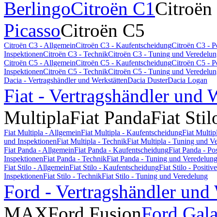
Berlingo
Citroën C1
Citroën
Picasso
Citroën C5
Citroën C3 - Allgemein
Citroën C3 - Kaufentscheidung
Citroën C3 - 
Inspektionen
Citroën C3 - Technik
Citroën C3 - Tuning und Veredelu
Citroën C5 - Allgemein
Citroën C5 - Kaufentscheidung
Citroën C5 - 
Inspektionen
Citroën C5 - Technik
Citroën C5 - Tuning und Veredelu
Dacia - Vertragshändler und Werkstätten
Dacia Duster
Dacia Logan
Fiat - Vertragshändler und 
Multipla
Fiat Panda
Fiat Stil
Fiat Multipla - Allgemein
Fiat Multipla - Kaufentscheidung
Fiat Multi
und Inspektionen
Fiat Multipla - Technik
Fiat Multipla - Tuning und V
Fiat Panda - Allgemein
Fiat Panda - Kaufentscheidung
Fiat Panda - P
Inspektionen
Fiat Panda - Technik
Fiat Panda - Tuning und Veredelun
Fiat Stilo - Allgemein
Fiat Stilo - Kaufentscheidung
Fiat Stilo - Posit
Inspektionen
Fiat Stilo - Technik
Fiat Stilo - Tuning und Veredelung
Ford - Vertragshändler und
MAX
Ford Fusion
Ford Gal