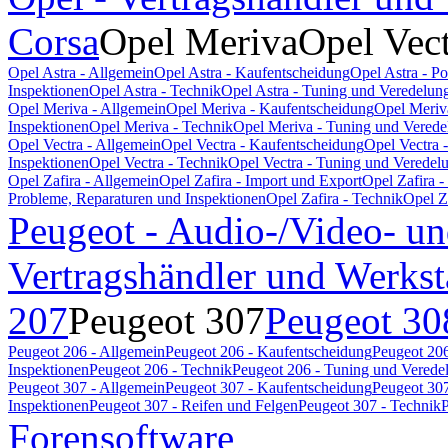
Corsa
Opel Meriva
Opel Vec
Opel Astra - Allgemein
Opel Astra - Kaufentscheidung
Opel Astra - P
Inspektionen
Opel Astra - Technik
Opel Astra - Tuning und Veredelun
Opel Meriva - Allgemein
Opel Meriva - Kaufentscheidung
Opel Meriv
Inspektionen
Opel Meriva - Technik
Opel Meriva - Tuning und Verede
Opel Vectra - Allgemein
Opel Vectra - Kaufentscheidung
Opel Vectra 
Inspektionen
Opel Vectra - Technik
Opel Vectra - Tuning und Veredel
Opel Zafira - Allgemein
Opel Zafira - Import und Export
Opel Zafira 
Probleme, Reparaturen und Inspektionen
Opel Zafira - Technik
Opel Z
Peugeot - Audio-/Video- un
Vertragshändler und Werkst
207
Peugeot 307
Peugeot 30
Peugeot 206 - Allgemein
Peugeot 206 - Kaufentscheidung
Peugeot 206
Inspektionen
Peugeot 206 - Technik
Peugeot 206 - Tuning und Verede
Peugeot 307 - Allgemein
Peugeot 307 - Kaufentscheidung
Peugeot 307
Inspektionen
Peugeot 307 - Reifen und Felgen
Peugeot 307 - Technik
P
Forensoftware