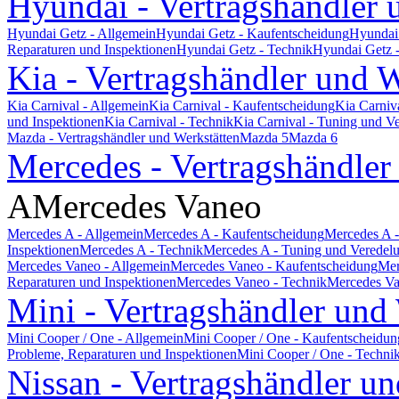
Hyundai - Vertragshändler 
Hyundai Getz - Allgemein
Hyundai Getz - Kaufentscheidung
Hyundai 
Reparaturen und Inspektionen
Hyundai Getz - Technik
Hyundai Getz 
Kia - Vertragshändler und W
Kia Carnival - Allgemein
Kia Carnival - Kaufentscheidung
Kia Carniv
und Inspektionen
Kia Carnival - Technik
Kia Carnival - Tuning und V
Mazda - Vertragshändler und Werkstätten
Mazda 5
Mazda 6
Mercedes - Vertragshändler
A
Mercedes Vaneo
Mercedes A - Allgemein
Mercedes A - Kaufentscheidung
Mercedes A -
Inspektionen
Mercedes A - Technik
Mercedes A - Tuning und Veredel
Mercedes Vaneo - Allgemein
Mercedes Vaneo - Kaufentscheidung
Mer
Reparaturen und Inspektionen
Mercedes Vaneo - Technik
Mercedes Va
Mini - Vertragshändler und
Mini Cooper / One - Allgemein
Mini Cooper / One - Kaufentscheidun
Probleme, Reparaturen und Inspektionen
Mini Cooper / One - Techni
Nissan - Vertragshändler un