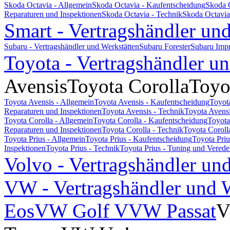
Skoda Octavia - Allgemein
Skoda Octavia - Kaufentscheidung
Skoda 
Reparaturen und Inspektionen
Skoda Octavia - Technik
Skoda Octavia
Smart - Vertragshändler un
Subaru - Vertragshändler und Werkstätten
Subaru Forester
Subaru Imp
Toyota - Vertragshändler u
Avensis
Toyota Corolla
Toyo
Toyota Avensis - Allgemein
Toyota Avensis - Kaufentscheidung
Toyot
Reparaturen und Inspektionen
Toyota Avensis - Technik
Toyota Avensi
Toyota Corolla - Allgemein
Toyota Corolla - Kaufentscheidung
Toyota
Reparaturen und Inspektionen
Toyota Corolla - Technik
Toyota Coroll
Toyota Prius - Allgemein
Toyota Prius - Kaufentscheidung
Toyota Pri
Inspektionen
Toyota Prius - Technik
Toyota Prius - Tuning und Vered
Volvo - Vertragshändler un
VW - Vertragshändler und W
Eos
VW Golf V
VW Passat
V