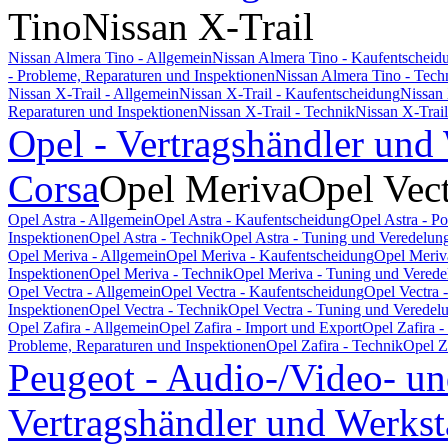
Tino
Nissan X-Trail
Nissan Almera Tino - Allgemein
Nissan Almera Tino - Kaufentscheid
- Probleme, Reparaturen und Inspektionen
Nissan Almera Tino - Tech
Nissan X-Trail - Allgemein
Nissan X-Trail - Kaufentscheidung
Nissan 
Reparaturen und Inspektionen
Nissan X-Trail - Technik
Nissan X-Trai
Opel - Vertragshändler und
Corsa
Opel Meriva
Opel Vec
Opel Astra - Allgemein
Opel Astra - Kaufentscheidung
Opel Astra - P
Inspektionen
Opel Astra - Technik
Opel Astra - Tuning und Veredelun
Opel Meriva - Allgemein
Opel Meriva - Kaufentscheidung
Opel Meriv
Inspektionen
Opel Meriva - Technik
Opel Meriva - Tuning und Verede
Opel Vectra - Allgemein
Opel Vectra - Kaufentscheidung
Opel Vectra 
Inspektionen
Opel Vectra - Technik
Opel Vectra - Tuning und Veredel
Opel Zafira - Allgemein
Opel Zafira - Import und Export
Opel Zafira 
Probleme, Reparaturen und Inspektionen
Opel Zafira - Technik
Opel Z
Peugeot - Audio-/Video- un
Vertragshändler und Werkst