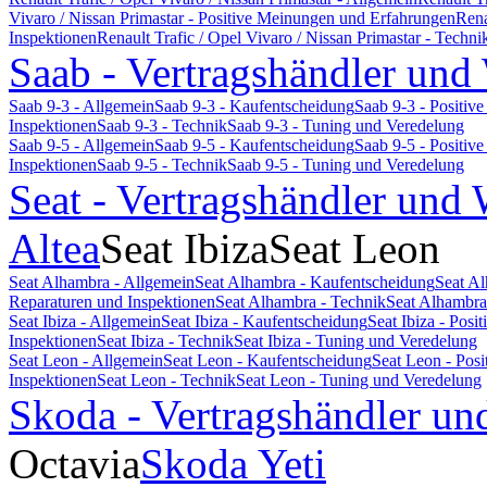
Vivaro / Nissan Primastar - Positive Meinungen und Erfahrungen
Rena
Inspektionen
Renault Trafic / Opel Vivaro / Nissan Primastar - Techni
Saab - Vertragshändler und
Saab 9-3 - Allgemein
Saab 9-3 - Kaufentscheidung
Saab 9-3 - Positi
Inspektionen
Saab 9-3 - Technik
Saab 9-3 - Tuning und Veredelung
Saab 9-5 - Allgemein
Saab 9-5 - Kaufentscheidung
Saab 9-5 - Positi
Inspektionen
Saab 9-5 - Technik
Saab 9-5 - Tuning und Veredelung
Seat - Vertragshändler und 
Altea
Seat Ibiza
Seat Leon
Seat Alhambra - Allgemein
Seat Alhambra - Kaufentscheidung
Seat A
Reparaturen und Inspektionen
Seat Alhambra - Technik
Seat Alhambra
Seat Ibiza - Allgemein
Seat Ibiza - Kaufentscheidung
Seat Ibiza - Pos
Inspektionen
Seat Ibiza - Technik
Seat Ibiza - Tuning und Veredelung
Seat Leon - Allgemein
Seat Leon - Kaufentscheidung
Seat Leon - Pos
Inspektionen
Seat Leon - Technik
Seat Leon - Tuning und Veredelung
Skoda - Vertragshändler un
Octavia
Skoda Yeti