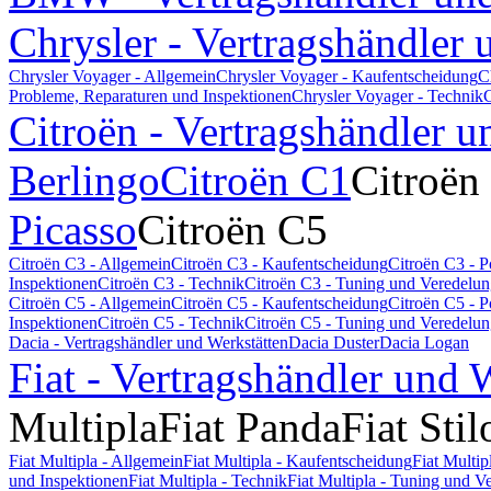
Chrysler - Vertragshändler 
Chrysler Voyager - Allgemein
Chrysler Voyager - Kaufentscheidung
C
Probleme, Reparaturen und Inspektionen
Chrysler Voyager - Technik
C
Citroën - Vertragshändler u
Berlingo
Citroën C1
Citroën
Picasso
Citroën C5
Citroën C3 - Allgemein
Citroën C3 - Kaufentscheidung
Citroën C3 - 
Inspektionen
Citroën C3 - Technik
Citroën C3 - Tuning und Veredelu
Citroën C5 - Allgemein
Citroën C5 - Kaufentscheidung
Citroën C5 - 
Inspektionen
Citroën C5 - Technik
Citroën C5 - Tuning und Veredelu
Dacia - Vertragshändler und Werkstätten
Dacia Duster
Dacia Logan
Fiat - Vertragshändler und 
Multipla
Fiat Panda
Fiat Stil
Fiat Multipla - Allgemein
Fiat Multipla - Kaufentscheidung
Fiat Multi
und Inspektionen
Fiat Multipla - Technik
Fiat Multipla - Tuning und V