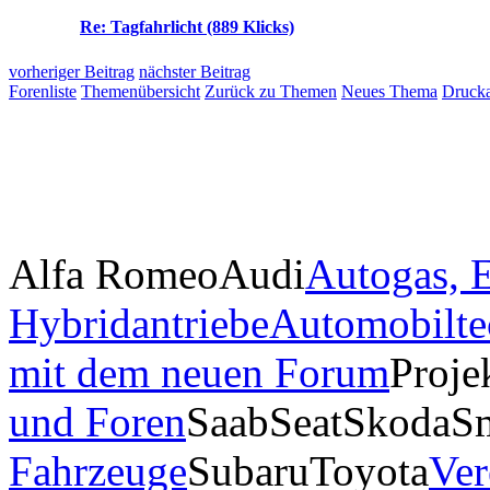
Re: Tagfahrlicht (889 Klicks)
vorheriger Beitrag
nächster Beitrag
Forenliste
Themenübersicht
Zurück zu Themen
Neues Thema
Drucka
Alfa Romeo
Audi
Autogas, E
Hybridantriebe
Automobilte
mit dem neuen Forum
Proje
und Foren
Saab
Seat
Skoda
S
Fahrzeuge
Subaru
Toyota
Ver