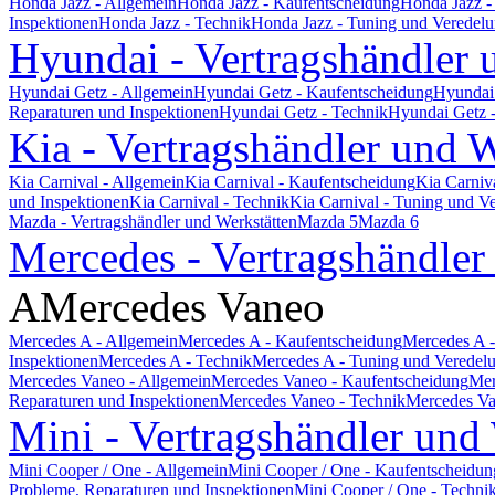
Honda Jazz - Allgemein
Honda Jazz - Kaufentscheidung
Honda Jazz -
Inspektionen
Honda Jazz - Technik
Honda Jazz - Tuning und Veredel
Hyundai - Vertragshändler 
Hyundai Getz - Allgemein
Hyundai Getz - Kaufentscheidung
Hyundai 
Reparaturen und Inspektionen
Hyundai Getz - Technik
Hyundai Getz 
Kia - Vertragshändler und W
Kia Carnival - Allgemein
Kia Carnival - Kaufentscheidung
Kia Carniv
und Inspektionen
Kia Carnival - Technik
Kia Carnival - Tuning und V
Mazda - Vertragshändler und Werkstätten
Mazda 5
Mazda 6
Mercedes - Vertragshändler
A
Mercedes Vaneo
Mercedes A - Allgemein
Mercedes A - Kaufentscheidung
Mercedes A -
Inspektionen
Mercedes A - Technik
Mercedes A - Tuning und Veredel
Mercedes Vaneo - Allgemein
Mercedes Vaneo - Kaufentscheidung
Mer
Reparaturen und Inspektionen
Mercedes Vaneo - Technik
Mercedes Va
Mini - Vertragshändler und
Mini Cooper / One - Allgemein
Mini Cooper / One - Kaufentscheidun
Probleme, Reparaturen und Inspektionen
Mini Cooper / One - Techni