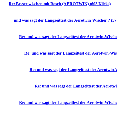
Re: Besser wischen mit Bosch (AEROTWIN) (603 Klicks)
und was sagt der Langzeittest der Aerotwin-Wischer ? (57
Re: und was sagt der Langzeittest der Aerotwin-Wische
Re: und was sagt der Langzeittest der Aerotwin-Wisc
Re: und was sagt der Langzeittest der Aerotwin-W
Re: und was sagt der Langzeittest der Aerotwi
Re: und was sagt der Langzeittest der Aerotwin-Wische