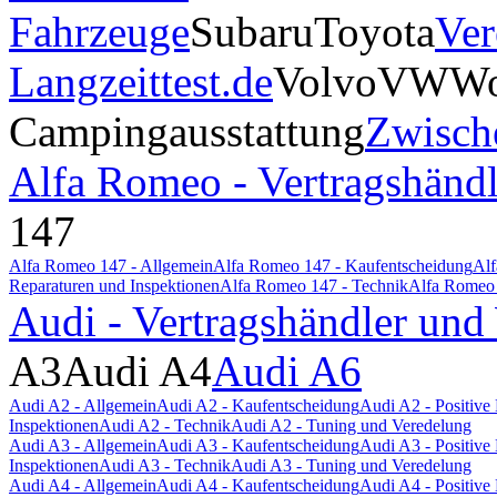
Fahrzeuge
Subaru
Toyota
Ver
Langzeittest.de
Volvo
VW
Wo
Campingausstattung
Zwisch
Alfa Romeo - Vertragshändl
147
Alfa Romeo 147 - Allgemein
Alfa Romeo 147 - Kaufentscheidung
Alf
Reparaturen und Inspektionen
Alfa Romeo 147 - Technik
Alfa Romeo 
Audi - Vertragshändler und
A3
Audi A4
Audi A6
Audi A2 - Allgemein
Audi A2 - Kaufentscheidung
Audi A2 - Positiv
Inspektionen
Audi A2 - Technik
Audi A2 - Tuning und Veredelung
Audi A3 - Allgemein
Audi A3 - Kaufentscheidung
Audi A3 - Positiv
Inspektionen
Audi A3 - Technik
Audi A3 - Tuning und Veredelung
Audi A4 - Allgemein
Audi A4 - Kaufentscheidung
Audi A4 - Positiv