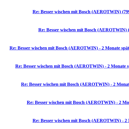
Re: Besser wischen mit Bosch (AEROTWIN) (799
Re: Besser wischen mit Bosch (AEROTWIN) (
Re: Besser wischen mit Bosch (AEROTWIN) - 2 Monate später 
Re: Besser wischen mit Bosch (AEROTWIN) - 2 Monate spät
Re: Besser wischen mit Bosch (AEROTWIN) - 2 Monate s
Re: Besser wischen mit Bosch (AEROTWIN) - 2 Monate
Re: Besser wischen mit Bosch (AEROTWIN) - 2 Mon