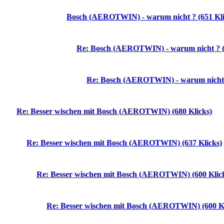
Bosch (AEROTWIN) - warum nicht ? (651 Kli
Re: Bosch (AEROTWIN) - warum nicht ? (
Re: Bosch (AEROTWIN) - warum nicht ?
Re: Besser wischen mit Bosch (AEROTWIN) (680 Klicks)
Re: Besser wischen mit Bosch (AEROTWIN) (637 Klicks)
Re: Besser wischen mit Bosch (AEROTWIN) (600 Klic
Re: Besser wischen mit Bosch (AEROTWIN) (600 Kl