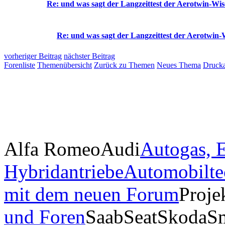
Re: und was sagt der Langzeittest der Aerotwin-Wisc
Re: und was sagt der Langzeittest der Aerotwin-W
vorheriger Beitrag
nächster Beitrag
Forenliste
Themenübersicht
Zurück zu Themen
Neues Thema
Drucka
Alfa Romeo
Audi
Autogas, E
Hybridantriebe
Automobilte
mit dem neuen Forum
Proje
und Foren
Saab
Seat
Skoda
S