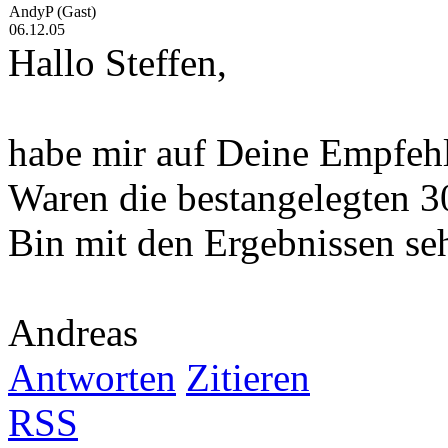
AndyP (Gast)
06.12.05
Hallo Steffen,
habe mir auf Deine Empfeh
Waren die bestangelegten 30
Bin mit den Ergebnissen seh
Andreas
Antworten
Zitieren
RSS