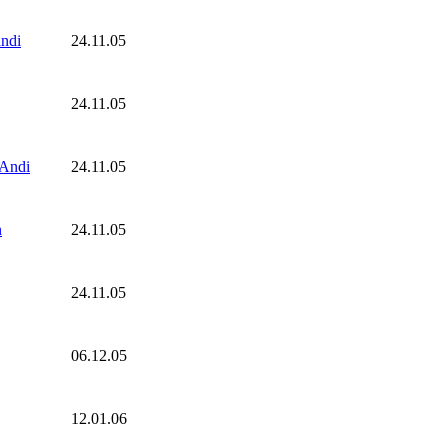
ndi
24.11.05
24.11.05
Andi
24.11.05
n
24.11.05
24.11.05
06.12.05
12.01.06