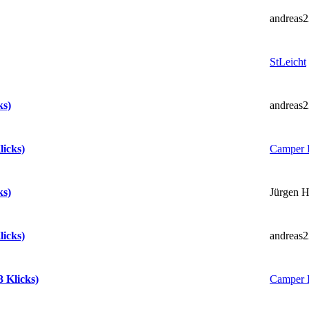
andreas2
StLeicht
andreas2
ks)
Camper 
icks)
Jürgen H
ks)
andreas2
icks)
Camper 
 Klicks)