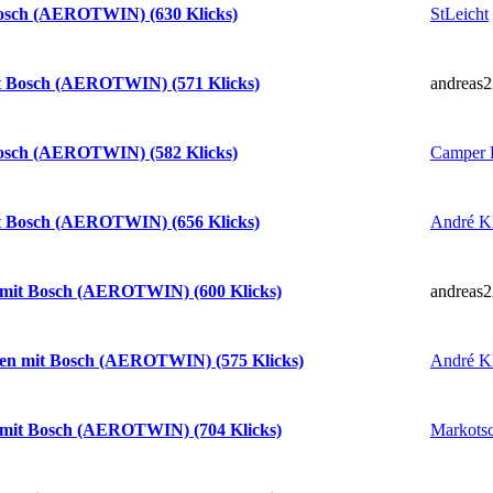
StLeicht
Bosch (AEROTWIN) (630 Klicks)
andreas2
it Bosch (AEROTWIN) (571 Klicks)
Camper 
Bosch (AEROTWIN) (582 Klicks)
André K
it Bosch (AEROTWIN) (656 Klicks)
andreas2
n mit Bosch (AEROTWIN) (600 Klicks)
André K
hen mit Bosch (AEROTWIN) (575 Klicks)
Markotsc
n mit Bosch (AEROTWIN) (704 Klicks)