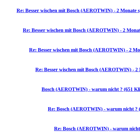
Re: Besser wischen mit Bosch (AEROTWIN) - 2 Monate spät
Re: Besser wischen mit Bosch (AEROTWIN) - 2 Monate s
Re: Besser wischen mit Bosch (AEROTWIN) - 2 Monate
Re: Besser wischen mit Bosch (AEROTWIN) - 2 Mon
Bosch (AEROTWIN) - warum nicht ? (651 Kli
Re: Bosch (AEROTWIN) - warum nicht ? (
Re: Bosch (AEROTWIN) - warum nicht ?