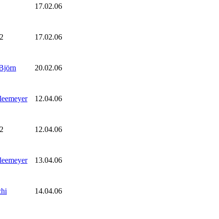
17.02.06
2
17.02.06
Björn
20.02.06
leemeyer
12.04.06
2
12.04.06
leemeyer
13.04.06
hi
14.04.06