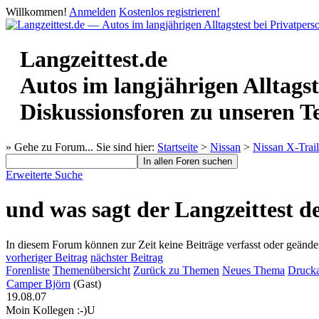
Willkommen!
Anmelden
Kostenlos registrieren!
Langzeittest.de
Autos im langjährigen Alltagst
Diskussionsforen zu unseren T
» Gehe zu Forum...
Sie sind hier:
Startseite
>
Nissan
>
Nissan X-Trail
Erweiterte Suche
und was sagt der Langzeittest d
In diesem Forum können zur Zeit keine Beiträge verfasst oder geände
vorheriger Beitrag
nächster Beitrag
Forenliste
Themenübersicht
Zurück zu Themen
Neues Thema
Drucka
Camper Björn
(Gast)
19.08.07
Moin Kollegen :-)U