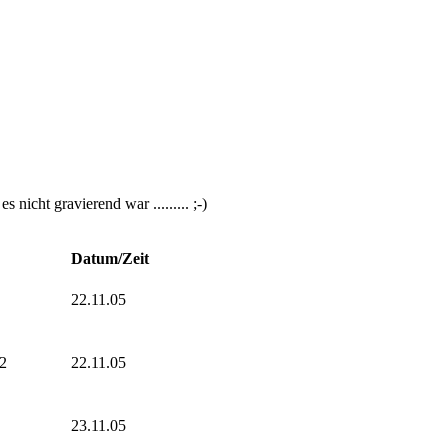
icht gravierend war ......... ;-)
Datum/Zeit
22.11.05
2
22.11.05
23.11.05