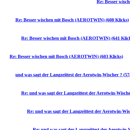
Re: Besser wisc
Re: Besser wischen mit Bosch (AEROTWIN) (608 Klicks)
Re: Besser wischen mit Bosch (AEROTWIN) (641 Klic
Re: Besser wischen mit Bosch (AEROTWIN) (603 Klicks)
und was sagt der Langzeittest der Aerotwin-Wischer ? (57
Re: und was sagt der Langzeittest der Aerotwin-Wische
Re: und was sagt der Langzeittest der Aerotwin-Wisc
Re: und was sagt der Langzeittest der Aerotwin-W