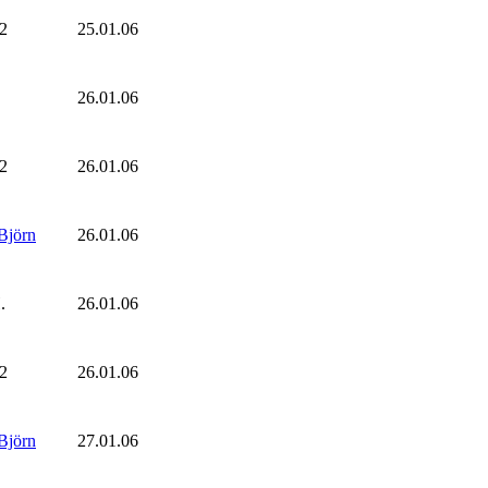
2
25.01.06
26.01.06
2
26.01.06
Björn
26.01.06
.
26.01.06
2
26.01.06
Björn
27.01.06