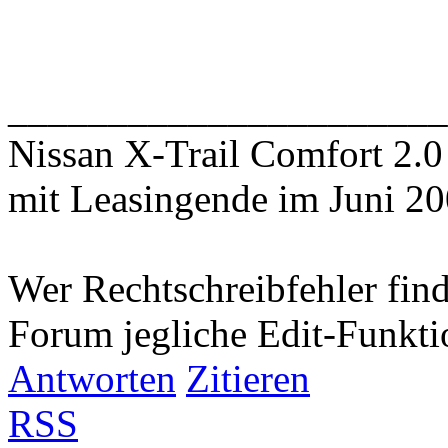
______________________
Nissan X-Trail Comfort 2.
mit Leasingende im Juni 2
Wer Rechtschreibfehler find
Forum jegliche Edit-Funktio
Antworten
Zitieren
RSS