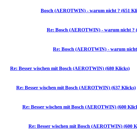
Bosch (AEROTWIN) - warum nicht ? (651 Kli
Re: Bosch (AEROTWIN) - warum nicht ? (
Re: Bosch (AEROTWIN) - warum nicht ?
Re: Besser wischen mit Bosch (AEROTWIN) (680 Klicks)
Re: Besser wischen mit Bosch (AEROTWIN) (637 Klicks)
Re: Besser wischen mit Bosch (AEROTWIN) (600 Klic
Re: Besser wischen mit Bosch (AEROTWIN) (600 Kl