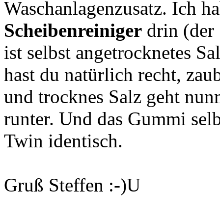
Waschanlagenzusatz. Ich h
Scheibenreiniger
drin (der 
ist selbst angetrocknetes Sa
hast du natürlich recht, zau
und trocknes Salz geht nunm
runter. Und das Gummi selbs
Twin identisch.
Gruß Steffen :-)U