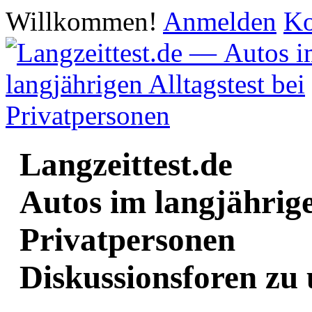
Willkommen!
Anmelden
Ko
Langzeittest.de
Autos im langjährige
Privatpersonen
Diskussionsforen zu