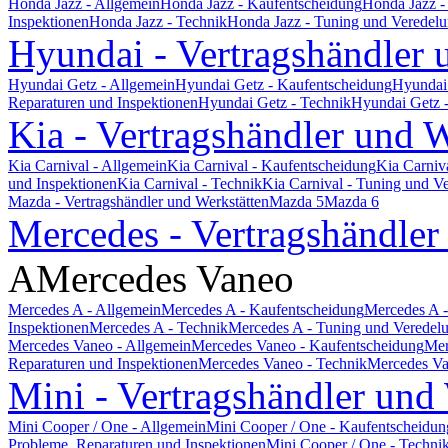
Honda Jazz - Allgemein
Honda Jazz - Kaufentscheidung
Honda Jazz -
Inspektionen
Honda Jazz - Technik
Honda Jazz - Tuning und Veredel
Hyundai - Vertragshändler 
Hyundai Getz - Allgemein
Hyundai Getz - Kaufentscheidung
Hyundai 
Reparaturen und Inspektionen
Hyundai Getz - Technik
Hyundai Getz 
Kia - Vertragshändler und W
Kia Carnival - Allgemein
Kia Carnival - Kaufentscheidung
Kia Carniv
und Inspektionen
Kia Carnival - Technik
Kia Carnival - Tuning und V
Mazda - Vertragshändler und Werkstätten
Mazda 5
Mazda 6
Mercedes - Vertragshändler
A
Mercedes Vaneo
Mercedes A - Allgemein
Mercedes A - Kaufentscheidung
Mercedes A -
Inspektionen
Mercedes A - Technik
Mercedes A - Tuning und Veredel
Mercedes Vaneo - Allgemein
Mercedes Vaneo - Kaufentscheidung
Mer
Reparaturen und Inspektionen
Mercedes Vaneo - Technik
Mercedes Va
Mini - Vertragshändler und
Mini Cooper / One - Allgemein
Mini Cooper / One - Kaufentscheidun
Probleme, Reparaturen und Inspektionen
Mini Cooper / One - Techni