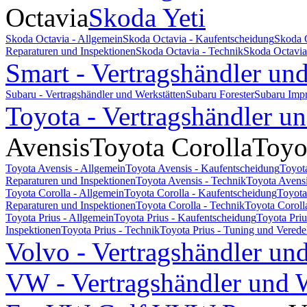
Octavia
Skoda Yeti
Skoda Octavia - Allgemein
Skoda Octavia - Kaufentscheidung
Skoda 
Reparaturen und Inspektionen
Skoda Octavia - Technik
Skoda Octavia
Smart - Vertragshändler un
Subaru - Vertragshändler und Werkstätten
Subaru Forester
Subaru Imp
Toyota - Vertragshändler u
Avensis
Toyota Corolla
Toyo
Toyota Avensis - Allgemein
Toyota Avensis - Kaufentscheidung
Toyot
Reparaturen und Inspektionen
Toyota Avensis - Technik
Toyota Avensi
Toyota Corolla - Allgemein
Toyota Corolla - Kaufentscheidung
Toyota
Reparaturen und Inspektionen
Toyota Corolla - Technik
Toyota Coroll
Toyota Prius - Allgemein
Toyota Prius - Kaufentscheidung
Toyota Pri
Inspektionen
Toyota Prius - Technik
Toyota Prius - Tuning und Vered
Volvo - Vertragshändler un
VW - Vertragshändler und W