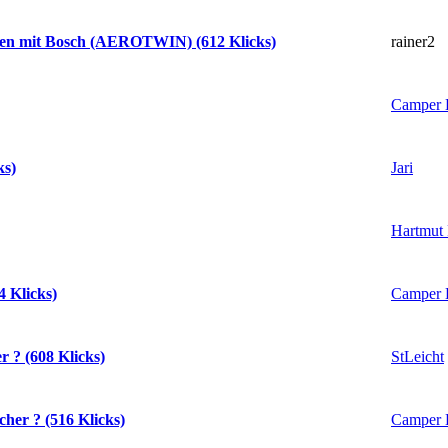
rainer2
hen mit Bosch (AEROTWIN) (612 Klicks)
Camper 
Jari
ks)
Hartmut
Camper 
4 Klicks)
StLeicht
r ? (608 Klicks)
Camper 
her ? (516 Klicks)