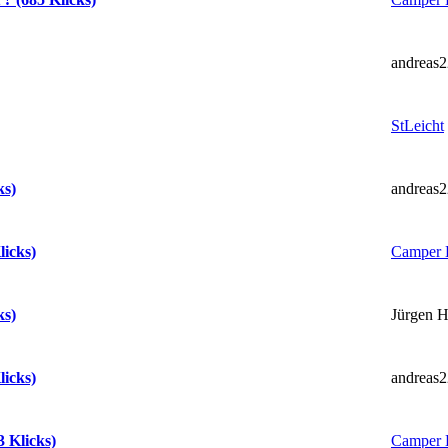
andreas2
StLeicht
andreas2
ks)
Camper 
icks)
Jürgen H
ks)
andreas2
icks)
Camper 
 Klicks)